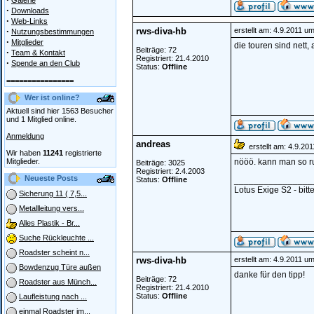
Galerie
·
Downloads
·
Web-Links
·
rws-diva-hb
erstellt am: 4.9.2011 u
Nutzungsbestimmungen
·
Mitglieder
die touren sind nett
Beiträge: 72
·
Team & Kontakt
Registriert: 21.4.2010
·
Spende an den Club
Status:
Offline
================
Wer ist online?
Aktuell sind hier 1563 Besucher
und 1 Mitglied online.
Anmeldung
andreas
erstellt am: 4.9.20
Wir haben
11241
registrierte
Mitglieder.
nööö. kann man so r
Beiträge: 3025
Registriert: 2.4.2003
Neueste Posts
Status:
Offline
________________
Lotus Exige S2 - bi
Sicherung 11 ( 7,5...
Metallleitung vers...
Alles Plastik - Br...
Suche Rückleuchte ...
Roadster scheint n...
rws-diva-hb
erstellt am: 4.9.2011 u
Bowdenzug Türe außen
danke für den tipp!
Beiträge: 72
Roadster aus Münch...
Registriert: 21.4.2010
Status:
Offline
Laufleistung nach ...
einmal Roadster im...