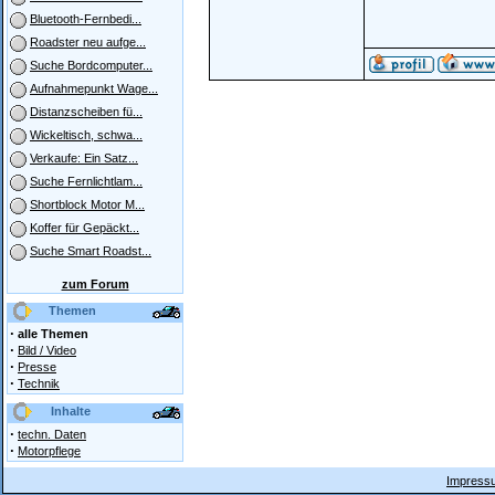
Bluetooth-Fernbedi...
Roadster neu aufge...
Suche Bordcomputer...
Aufnahmepunkt Wage...
Distanzscheiben fü...
Wickeltisch, schwa...
Verkaufe: Ein Satz...
Suche Fernlichtlam...
Shortblock Motor M...
Koffer für Gepäckt...
Suche Smart Roadst...
zum Forum
Themen
·
alle Themen
·
Bild / Video
·
Presse
·
Technik
Inhalte
·
techn. Daten
·
Motorpflege
Impressu