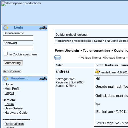
Login
Benutzername
Du bist nicht eingeloggt!
Registrieren
|
Mitgliederliste
|
Suchen
|
Neueste Beiträ
Kennwort
>
> Kostenlo
Foren Übersicht
Tourenvorschläge
in Cookie speichern
< Voriges Thema
Nächstes Thema >
Autor:
Betreff: Kostenlose Toure
andreas
Registrierung
erstellt am: 4.9.20
Hauptmenü
Hi!
Beiträge: 3025
Registriert: 2.4.2003
·
Home
Status:
Offline
Gerade mal nach To
·
Mein Profil
·
Logout
Geil ist, dass man s
Bereiche
·
lga
Forum
·
User-Galerie
[Editiert am 4/9/201
·
Hardware Guide
________________
================
Lotus Exige S2 - bi
·
Regionalforen
·