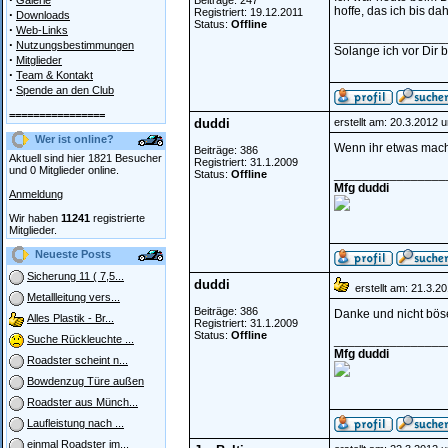
Galerie
Beiträge: 247
hoffe, das ich bis dah
Registriert: 19.12.2011
·
Downloads
Status:
Offline
·
Web-Links
________________
·
Nutzungsbestimmungen
Solange ich vor Dir bi
·
Mitglieder
·
Team & Kontakt
·
Spende an den Club
================
duddi
erstellt am: 20.3.2012 
Wer ist online?
Wenn ihr etwas machen
Beiträge: 386
Aktuell sind hier 1821 Besucher
Registriert: 31.1.2009
und 0 Mitglieder online.
________________
Status:
Offline
Mfg duddi
Anmeldung
Wir haben
11241
registrierte
Mitglieder.
Neueste Posts
Sicherung 11 ( 7,5...
duddi
erstellt am: 21.3.2
Metallleitung vers...
Beiträge: 386
Danke und nicht bös
Alles Plastik - Br...
Registriert: 31.1.2009
Status:
Offline
________________
Suche Rückleuchte ...
Mfg duddi
Roadster scheint n...
Bowdenzug Türe außen
Roadster aus Münch...
Laufleistung nach ...
einmal Roadster im...