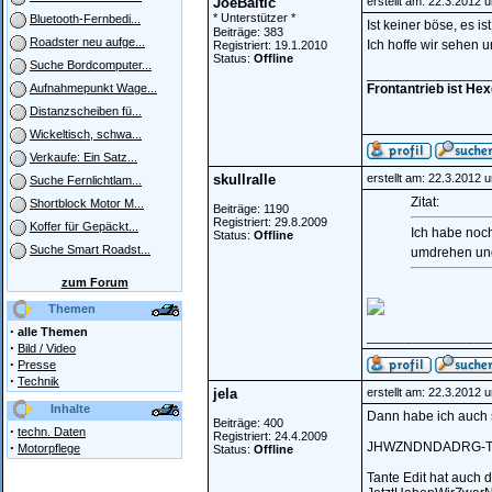
JoeBaltic
erstellt am: 22.3.2012 
* Unterstützer *
Bluetooth-Fernbedi...
Ist keiner böse, es is
Beiträge: 383
Roadster neu aufge...
Ich hoffe wir sehen
Registriert: 19.1.2010
Status:
Offline
Suche Bordcomputer...
________________
Frontantrieb ist He
Aufnahmepunkt Wage...
Distanzscheiben fü...
Wickeltisch, schwa...
Verkaufe: Ein Satz...
skullralle
erstellt am: 22.3.2012 
Suche Fernlichtlam...
Zitat:
Shortblock Motor M...
Beiträge: 1190
Registriert: 29.8.2009
Koffer für Gepäckt...
Ich habe noch
Status:
Offline
Suche Smart Roadst...
umdrehen und
zum Forum
Themen
·
alle Themen
________________
·
Bild / Video
·
Presse
·
Technik
jela
erstellt am: 22.3.2012 
Inhalte
Dann habe ich auch 
Beiträge: 400
·
techn. Daten
Registriert: 24.4.2009
·
JHWZNDNDADRG-To
Motorpflege
Status:
Offline
Tante Edit hat auch d