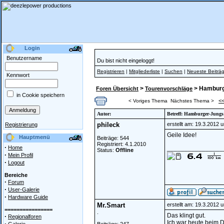
Login
Benutzername
Du bist nicht eingeloggt!
Registrieren
|
Mitgliederliste
|
Suchen
|
Neueste Beiträ
Kennwort
>
> Hamburg
Foren Übersicht
Tourenvorschläge
in Cookie speichern
<
< Voriges Thema
Nächstes Thema >
Autor:
Betreff: Hamburger-Jungs
phileck
erstellt am: 19.3.2012 
Registrierung
Geile Idee!
Hauptmenü
Beiträge: 544
Registriert: 4.1.2010
·
Home
________________
Status:
Offline
·
Mein Profil
·
Logout
Bereiche
·
Forum
·
User-Galerie
·
Hardware Guide
Mr.Smart
erstellt am: 19.3.2012 
================
.
Das klingt gut.
·
Regionalforen
Ich war heute beim D
·