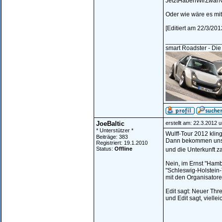
JetztHabenWirZwar
Oder wie wäre es mit
[Editiert am 22/3/201
________________
smart Roadster - Die
JoeBaltic
erstellt am: 22.3.2012 
* Unterstützer *
Wulff-Tour 2012 klingt
Beiträge: 383
Dann bekommen unser
Registriert: 19.1.2010
Status:
Offline
und die Unterkunft za
Nein, im Ernst "Hamb
"Schleswig-Holstein-
mit den Organisatore
Edit sagt: Neuer Thr
und Edit sagt, vielle