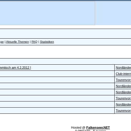
äge
|
Aktuelle Themen
|
FAQ
|
Statistiken
mmtisch am 4.2.2012 !
Nordlände
Club-inter
Tourenvors
Nordlände
Nordlände
Tourenvors
Nordlände
Tourenvors
Hosted @
Falkenseer.NET