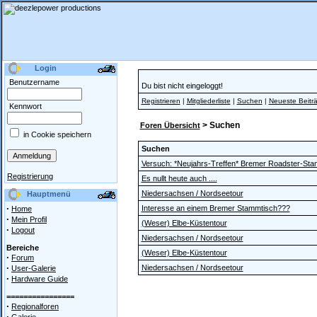
Login
Benutzername
Du bist nicht eingeloggt!
Registrieren
|
Mitgliederliste
|
Suchen
|
Neueste Beitr
Kennwort
> Suchen
Foren Übersicht
in Cookie speichern
Suchen
Versuch: *Neujahrs-Treffen* Bremer Roadster-Sta
Registrierung
Es nullt heute auch ....
Niedersachsen / Nordseetour
Hauptmenü
·
Interesse an einem Bremer Stammtisch???
Home
·
Mein Profil
(Weser) Elbe-Küstentour
·
Logout
Niedersachsen / Nordseetour
Bereiche
(Weser) Elbe-Küstentour
·
Forum
·
Niedersachsen / Nordseetour
User-Galerie
·
Hardware Guide
================
·
Regionalforen
·