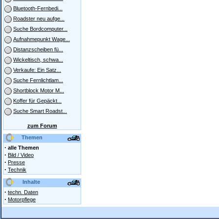
Bluetooth-Fernbedi...
Roadster neu aufge...
Suche Bordcomputer...
Aufnahmepunkt Wage...
Distanzscheiben fü...
Wickeltisch, schwa...
Verkaufe: Ein Satz...
Suche Fernlichtlam...
Shortblock Motor M...
Koffer für Gepäckt...
Suche Smart Roadst...
zum Forum
Themen
·
alle Themen
·
Bild / Video
·
Presse
·
Technik
Inhalte
·
techn. Daten
·
Motorpflege