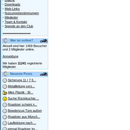
Galerie
·
Downloads
·
Web-Links
·
Nutzungsbestimmungen
·
Mitglieder
·
Team & Kontakt
·
Spende an den Club
================
Wer ist online?
Aktuell sind hier 1469 Besucher
und 2 Mitglieder online.
Anmeldung
Wir haben
11241
registrierte
Mitglieder.
Neueste Posts
Sicherung 11 ( 7,5...
Metallleitung vers...
Alles Plastik - Br...
Suche Rückleuchte ...
Roadster scheint n...
Bowdenzug Türe außen
Roadster aus Münch...
Laufleistung nach ...
einmal Roadster im...