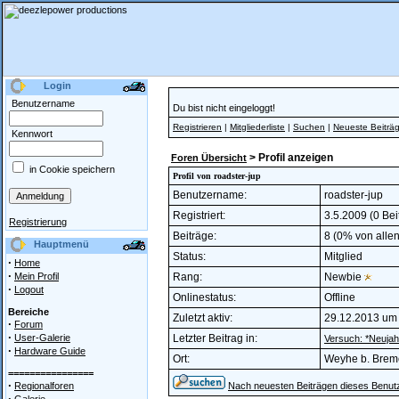
Login
Benutzername
Du bist nicht eingeloggt!
Registrieren
|
Mitgliederliste
|
Suchen
|
Neueste Beiträ
Kennwort
> Profil anzeigen
Foren Übersicht
in Cookie speichern
Profil von roadster-jup
Benutzername:
roadster-jup
Registriert:
3.5.2009 (0 Bei
Registrierung
Beiträge:
8 (0% von allen
Hauptmenü
Status:
Mitglied
·
Home
·
Mein Profil
Rang:
Newbie
·
Logout
Onlinestatus:
Offline
Bereiche
Zuletzt aktiv:
29.12.2013 um
·
Forum
·
User-Galerie
Letzter Beitrag in:
Versuch: *Neujah
·
Hardware Guide
Ort:
Weyhe b. Bre
================
·
Regionalforen
Nach neuesten Beiträgen dieses Benut
·