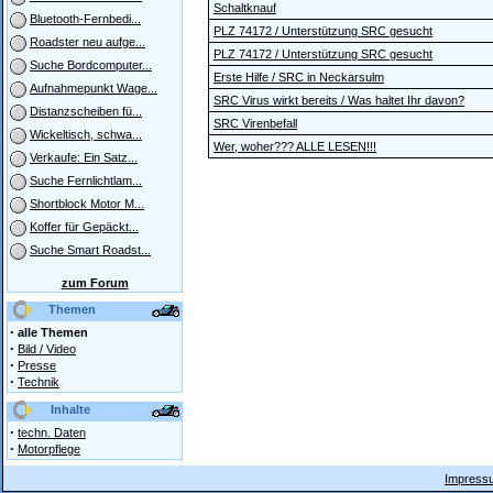
Schaltknauf
Bluetooth-Fernbedi...
PLZ 74172 / Unterstützung SRC gesucht
Roadster neu aufge...
PLZ 74172 / Unterstützung SRC gesucht
Suche Bordcomputer...
Erste Hilfe / SRC in Neckarsulm
Aufnahmepunkt Wage...
SRC Virus wirkt bereits / Was haltet Ihr davon?
Distanzscheiben fü...
SRC Virenbefall
Wickeltisch, schwa...
Wer, woher??? ALLE LESEN!!!
Verkaufe: Ein Satz...
Suche Fernlichtlam...
Shortblock Motor M...
Koffer für Gepäckt...
Suche Smart Roadst...
zum Forum
Themen
·
alle Themen
·
Bild / Video
·
Presse
·
Technik
Inhalte
·
techn. Daten
·
Motorpflege
Impressu