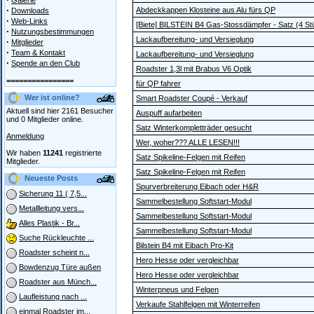
Galerie
·
Abdeckkappen Klosteine aus Alu fürs QP
Downloads
·
Web-Links
[Biete] BILSTEIN B4 Gas-Stossdämpfer - Satz (4 St
·
Nutzungsbestimmungen
Lackaufbereitung- und Versieglung
·
Mitglieder
·
Team & Kontakt
Lackaufbereitung- und Versieglung
·
Spende an den Club
Roadster 1,3l mit Brabus V6 Optik
================
für QP fahrer
Wer ist online?
Smart Roadster Coupé - Verkauf
Aktuell sind hier 2161 Besucher
Auspuff aufarbeiten
und 0 Mitglieder online.
Satz Winterkompletträder gesucht
Anmeldung
Wer, woher??? ALLE LESEN!!!
Wir haben
11241
registrierte
Satz Spikeline-Felgen mit Reifen
Mitglieder.
Satz Spikeline-Felgen mit Reifen
Neueste Posts
Spurverbreiterung Eibach oder H&R
Sicherung 11 ( 7,5...
Sammelbestellung Softstart-Modul
Metallleitung vers...
Sammelbestellung Softstart-Modul
Alles Plastik - Br...
Sammelbestellung Softstart-Modul
Suche Rückleuchte ...
Bilstein B4 mit Eibach Pro-Kit
Roadster scheint n...
Hero Hesse oder vergleichbar
Bowdenzug Türe außen
Hero Hesse oder vergleichbar
Roadster aus Münch...
Winterpneus und Felgen
Laufleistung nach ...
Verkaufe Stahlfelgen mit Winterreifen
einmal Roadster im...