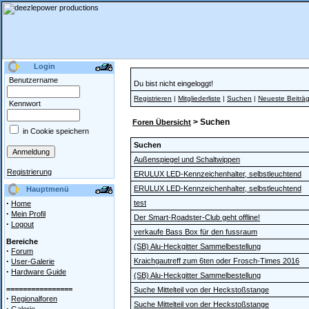
Login
Benutzername
Du bist nicht eingeloggt!
Registrieren
|
Mitgliederliste
|
Suchen
|
Neueste Beiträ
Kennwort
> Suchen
Foren Übersicht
in Cookie speichern
Suchen
Außenspiegel und Schaltwippen
Registrierung
ERULUX LED-Kennzeichenhalter, selbstleuchtend
ERULUX LED-Kennzeichenhalter, selbstleuchtend
Hauptmenü
·
test
Home
·
Mein Profil
Der Smart-Roadster-Club geht offline!
·
Logout
verkaufe Bass Box für den fussraum
Bereiche
(SB) Alu-Heckgitter Sammelbestellung
·
Forum
·
Kraichgautreff zum 6ten oder Frosch-Times 2016
User-Galerie
·
Hardware Guide
(SB) Alu-Heckgitter Sammelbestellung
================
Suche Mittelteil von der Heckstoßstange
·
Regionalforen
Suche Mittelteil von der Heckstoßstange
·