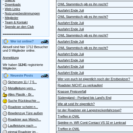
Galerie
·
OWL Stammtisch gib es ihn nocht?
Downloads
·
Web-Links
Ausfahrt Ende Juli
·
Nutzungsbestimmungen
OWL Stammtisch gib es ihn nocht?
·
Mitglieder
·
Team & Kontakt
Ausfahrt Ende Juli
·
Spende an den Club
Ausfahrt Ende Juli
================
OWL Stammtisch gib es ihn nocht?
Wer ist online?
Ausfahrt Ende Juli
Aktuell sind hier 1712 Besucher
OWL Stammtisch gib es ihn nocht?
und 0 Mitglieder online.
Ausfahrt Ende Juli
Anmeldung
Ausfahrt Ende Juli
Wir haben
11241
registrierte
Ausfahrt Ende Juli
Mitglieder.
Ausfahrt Ende Juli
Neueste Posts
Wer von euch ist eigentlich noch der Erstbesitzer?
Sicherung 11 ( 7,5...
Roadster NICHT zu verkaufen!
Metallleitung vers...
Krasser Preisverfall
Alles Plastik - Br...
Südengland - Portland bis Land's End
Suche Rückleuchte ...
Wie alt seid Ihr eigentlich?
Roadster scheint n...
Ist der Roadster ein Langstreckenfahrzeug?
Bowdenzug Türe außen
Treffen in OWL
Roadster aus Münch...
Spinline m. WR Conti Contact VS 32 er Lenkrad
Laufleistung nach ...
Treffen in OWL
einmal Roadster im...