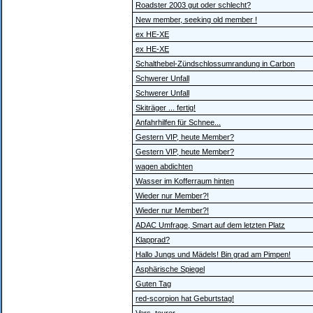
Roadster 2003 gut oder schlecht?
New member, seeking old member !
ex HE-XE
ex HE-XE
Schalthebel-Zündschlossumrandung in Carbon
Schwerer Unfall
Schwerer Unfall
Skiträger ... fertig!
Anfahrhilfen für Schnee...
Gestern VIP, heute Member?
Gestern VIP, heute Member?
wagen abdichten
Wasser im Kofferraum hinten
Wieder nur Member?!
Wieder nur Member?!
ADAC Umfrage, Smart auf dem letzten Platz
Klapprad?
Hallo Jungs und Mädels! Bin grad am Pimpen!
Asphärische Spiegel
Guten Tag
red-scorpion hat Geburtstag!