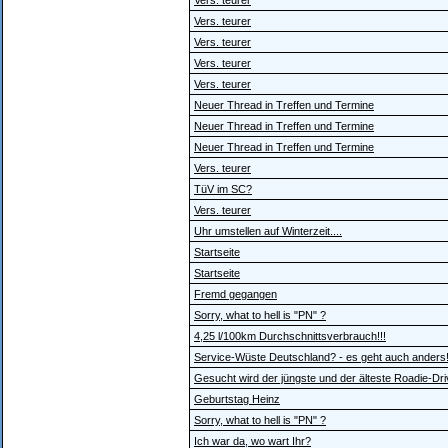
Vers. teurer
Vers. teurer
Vers. teurer
Vers. teurer
Vers. teurer
Neuer Thread in Treffen und Termine
Neuer Thread in Treffen und Termine
Neuer Thread in Treffen und Termine
Vers. teurer
TüV im SC?
Vers. teurer
Uhr umstellen auf Winterzeit....
Startseite
Startseite
Fremd gegangen
Sorry, what to hell is "PN" ?
4,25 l/100km Durchschnittsverbrauch!!!
Service-Wüste Deutschland? - es geht auch anders!
Gesucht wird der jüngste und der älteste Roadie-Driv
Geburtstag Heinz
Sorry, what to hell is "PN" ?
Ich war da, wo wart Ihr?