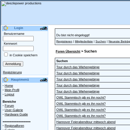
Login
Benutzername
Du bist nicht eingeloggt!
Registrieren
|
Mitgliederliste
|
Suchen
|
Neueste Beiträ
Kennwort
> Suchen
Foren Übersicht
in Cookie speichern
Suchen
Tour durch das Wiehengebirge
Registrierung
Tour durch das Wiehengebirge
Tour durch das Wiehengebirge
Hauptmenü
·
Tour durch das Wiehengebirge
Home
·
Mein Profil
Tour durch das Wiehengebirge
·
Logout
OWL Stammtisch gib es ihn nocht?
Bereiche
OWL Stammtisch gib es ihn nocht?
·
Forum
·
OWL Stammtisch gib es ihn nocht?
User-Galerie
·
Hardware Guide
OWL Stammtisch gib es ihn nocht?
================
Hannover Feierabendtour mittwoch abend
·
Regionalforen
Hannover Feierabendtour mittwoch abend
·