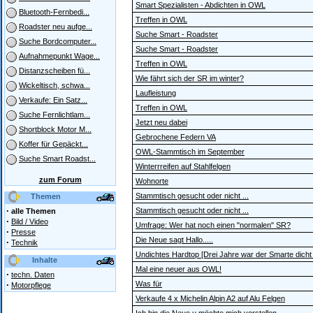
Smart Spezialisten - Abdichten in OWL
Bluetooth-Fernbedi...
Treffen in OWL
Roadster neu aufge...
Suche Smart - Roadster
Suche Bordcomputer...
Suche Smart - Roadster
Aufnahmepunkt Wage...
Treffen in OWL
Distanzscheiben fü...
Wie fährt sich der SR im winter?
Wickeltisch, schwa...
Laufleistung
Verkaufe: Ein Satz...
Treffen in OWL
Suche Fernlichtlam...
Jetzt neu dabei
Shortblock Motor M...
Gebrochene Federn VA
Koffer für Gepäckt...
OWL-Stammtisch im September
Suche Smart Roadst...
Winterrreifen auf Stahlfelgen
zum Forum
Wohnorte
Stammtisch gesucht oder nicht ...
Themen
·
Stammtisch gesucht oder nicht ...
alle Themen
·
Bild / Video
Umfrage: Wer hat noch einen "normalen" SR?
·
Presse
Die Neue sagt Hallo.....
·
Technik
Undichtes Hardtop [Drei Jahre war der Smarte dicht .
Inhalte
Mal eine neuer aus OWL!
·
techn. Daten
·
Was für
Motorpflege
Verkaufe 4 x Michelin Alpin A2 auf Alu Felgen