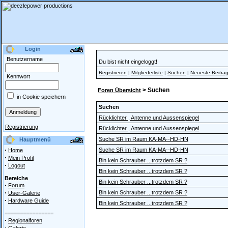
Login
Benutzername
Du bist nicht eingeloggt!
Registrieren
|
Mitgliederliste
|
Suchen
|
Neueste Beiträ
Kennwort
> Suchen
Foren Übersicht
in Cookie speichern
Suchen
Rücklichter , Antenne und Aussenspiegel
Registrierung
Rücklichter , Antenne und Aussenspiegel
Suche SR im Raum KA-MA--HD-HN
Hauptmenü
·
Suche SR im Raum KA-MA--HD-HN
Home
·
Mein Profil
Bin kein Schrauber ...trotzdem SR ?
·
Logout
Bin kein Schrauber ...trotzdem SR ?
Bereiche
Bin kein Schrauber ...trotzdem SR ?
·
Forum
·
Bin kein Schrauber ...trotzdem SR ?
User-Galerie
·
Hardware Guide
Bin kein Schrauber ...trotzdem SR ?
================
·
Regionalforen
·