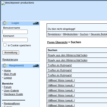
Login
Benutzername
Du bist nicht eingeloggt!
Registrieren
|
Mitgliederliste
|
Suchen
|
Neueste Beitr
Kennwort
> Suchen
Foren Übersicht
in Cookie speichern
Suchen
Roady aus den Winterschlaf holen
Registrierung
Roady aus den Winterschlaf holen
Treffen im Ruhrpark!
Hauptmenü
·
Treffen im Ruhrpark!
Home
·
Mein Profil
Treffen im Ruhrpark!
·
Logout
Hiillfeee! Motor kaputt :(
Bereiche
Hiillfeee! Motor kaputt :(
·
Forum
·
Hiillfeee! Motor kaputt :(
User-Galerie
·
Hardware Guide
Hiillfeee! Motor kaputt :(
================
Hiillfeee! Motor kaputt :(
·
Regionalforen
Hiillfeee! Motor kaputt :(
·