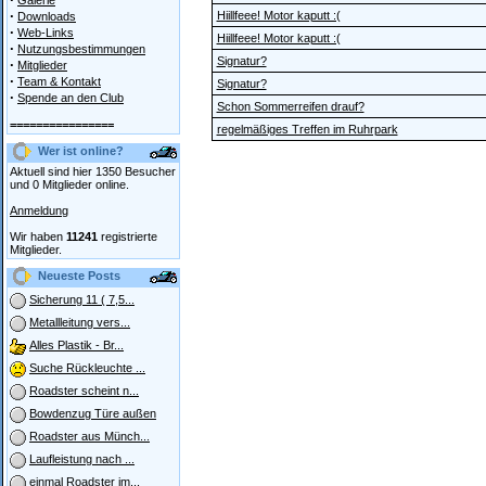
Galerie
·
Hiillfeee! Motor kaputt :(
Downloads
·
Web-Links
Hiillfeee! Motor kaputt :(
·
Nutzungsbestimmungen
Signatur?
·
Mitglieder
·
Team & Kontakt
Signatur?
·
Spende an den Club
Schon Sommerreifen drauf?
================
regelmäßiges Treffen im Ruhrpark
Wer ist online?
Aktuell sind hier 1350 Besucher
und 0 Mitglieder online.
Anmeldung
Wir haben
11241
registrierte
Mitglieder.
Neueste Posts
Sicherung 11 ( 7,5...
Metallleitung vers...
Alles Plastik - Br...
Suche Rückleuchte ...
Roadster scheint n...
Bowdenzug Türe außen
Roadster aus Münch...
Laufleistung nach ...
einmal Roadster im...