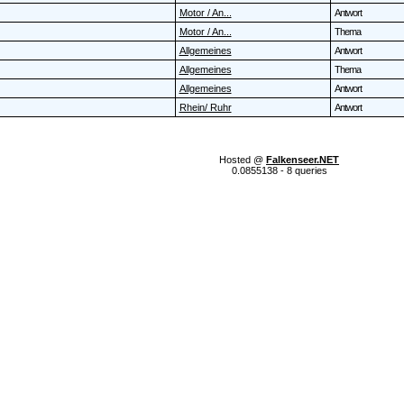
Motor / An...
Antwort
Motor / An...
Thema
Allgemeines
Antwort
Allgemeines
Thema
Allgemeines
Antwort
Rhein/ Ruhr
Antwort
Hosted @
Falkenseer.NET
0.0855138 - 8 queries