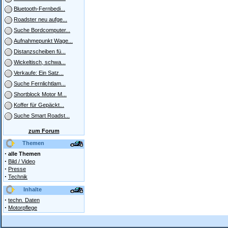
Bluetooth-Fernbedi...
Roadster neu aufge...
Suche Bordcomputer...
Aufnahmepunkt Wage...
Distanzscheiben fü...
Wickeltisch, schwa...
Verkaufe: Ein Satz...
Suche Fernlichtlam...
Shortblock Motor M...
Koffer für Gepäckt...
Suche Smart Roadst...
zum Forum
Themen
·
alle Themen
·
Bild / Video
·
Presse
·
Technik
Inhalte
·
techn. Daten
·
Motorpflege