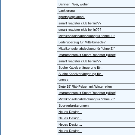
Bärliner ! Wer, woher
Lackierung
sportspiegelanbau
smart roadster club berlin???
smart roadster club berlin???
Mittelkonsolenabdeckung für "ohne ZI"
Lederüberzug für Mittelkonsole?
Mittelkonsolenabdeckung für "ohne ZI"
Instrumentenkit Smart Roadster (silber)
smart roadster club berlin???
Suche Kabelverlängerung für...
Suche Kabelverlängerung für...
200000
Biete 15' Rial-Felgen mit Winterreifen
Instrumentenkit Smart Roadster (silber)
Mittelkonsolenabdeckung für "ohne ZI"
Spurverbreiterungen.
Neues Design...
Neues Design...
Neues Design...
Neues Design...