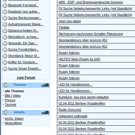
ABS-, ESP- und Bremswarnleuchte brennen
Bluetooth-Fernbedi...
[S] Suche Nebelscheinwerfer Links (mit Standlicht)
Roadster neu aufge...
[S] Suche Nebelscheinwerfer Links (mit Standlicht)
Suche Bordcomputer...
Jetzt neu dabei
Aufnahmepunkt Wage...
Titelbild
Distanzscheiben fü...
Sitzheizung nachrüsten Schalter Platzierung
Wickeltisch, schwa...
Spontandiskurs über pro/con 452
Verkaufe: Ein Satz...
Spontandiskurs über pro/con 452
Suche Fernlichtlam...
Roady folieren
Shortblock Motor M...
HILFE!!! Mein Roady ist tot!!!
Koffer für Gepäckt...
Roady folieren
Suche Smart Roadst...
Roady folieren
zum Forum
Roady folieren
LED für Handbremse...
Themen
·
LED für Handbremse...
alle Themen
·
Bild / Video
Kupplung, neu bzw wenig gelaufen
·
Presse
02.04.2011 Berliner Roaditreffen
·
Technik
Radio Gesucht!
Inhalte
chiptuning selfmade
·
techn. Daten
·
02.04.2011 Berliner Roaditreffen
Motorpflege
02.04.2011 Berliner Roaditreffen