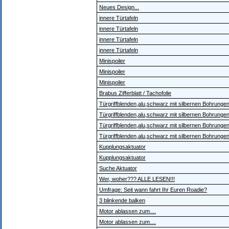
Neues Design...
innere Türtafeln
innere Türtafeln
innere Türtafeln
innere Türtafeln
Minispoiler
Minispoiler
Minispoiler
Brabus Zifferblatt / Tachofolie
Türgriffblenden,alu,schwarz mit silbernen Bohrunge
Türgriffblenden,alu,schwarz mit silbernen Bohrunge
Türgriffblenden,alu,schwarz mit silbernen Bohrunge
Türgriffblenden,alu,schwarz mit silbernen Bohrunge
Kupplungsaktuator
Kupplungsaktuator
Suche Aktuator
Wer, woher??? ALLE LESEN!!!
Umfrage: Seit wann fahrt Ihr Euren Roadie?
3 blinkende balken
Motor ablassen zum....
Motor ablassen zum....