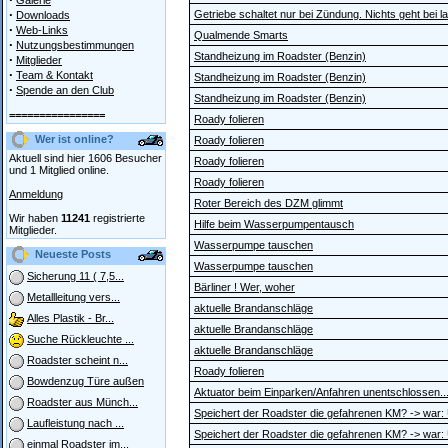
Galerie
·
Getriebe schaltet nur bei Zündung. Nichts geht bei l
Downloads
·
Web-Links
Qualmende Smarts
·
Nutzungsbestimmungen
Standheizung im Roadster (Benzin)
·
Mitglieder
·
Team & Kontakt
Standheizung im Roadster (Benzin)
·
Spende an den Club
Standheizung im Roadster (Benzin)
================
Roady folieren
Wer ist online?
Roady folieren
Aktuell sind hier 1606 Besucher
Roady folieren
und 1 Mitglied online.
Roady folieren
Anmeldung
Roter Bereich des DZM glimmt
Wir haben
11241
registrierte
Hilfe beim Wasserpumpentausch
Mitglieder.
Wasserpumpe tauschen
Neueste Posts
Wasserpumpe tauschen
Sicherung 11 ( 7,5...
Bärliner ! Wer, woher
Metallleitung vers...
aktuelle Brandanschläge
Alles Plastik - Br...
aktuelle Brandanschläge
Suche Rückleuchte ...
aktuelle Brandanschläge
Roadster scheint n...
Roady folieren
Bowdenzug Türe außen
Aktuator beim Einparken/Anfahren unentschlossen..
Roadster aus Münch...
Speichert der Roadster die gefahrenen KM? -> war:
Laufleistung nach ...
Speichert der Roadster die gefahrenen KM? -> war:
einmal Roadster im...