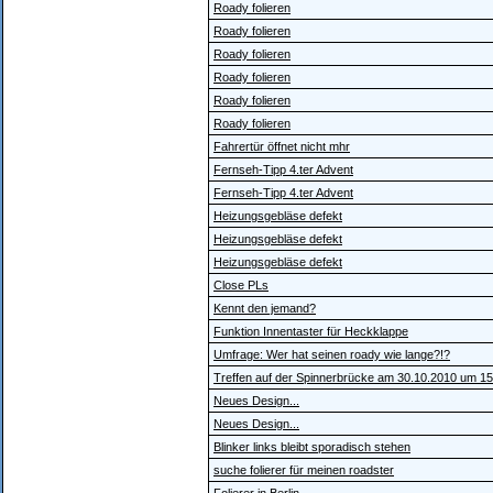
Roady folieren
Roady folieren
Roady folieren
Roady folieren
Roady folieren
Roady folieren
Fahrertür öffnet nicht mhr
Fernseh-Tipp 4.ter Advent
Fernseh-Tipp 4.ter Advent
Heizungsgebläse defekt
Heizungsgebläse defekt
Heizungsgebläse defekt
Close PLs
Kennt den jemand?
Funktion Innentaster für Heckklappe
Umfrage: Wer hat seinen roady wie lange?!?
Treffen auf der Spinnerbrücke am 30.10.2010 um 15
Neues Design...
Neues Design...
Blinker links bleibt sporadisch stehen
suche folierer für meinen roadster