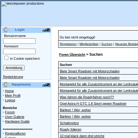
Login
Benutzername
Du bist nicht eingeloggt!
Registrieren
|
Mitgliederliste
|
Suchen
|
Neueste Beiträ
Kennwort
> Suchen
Foren Übersicht
in Cookie speichern
Suchen
Biete Smart Roadster mit Motorschaden
Registrierung
Biete Smart Roadster mit Motorschaden
Montagekit für alle Zusatzintrument an der Lenksäu
Hauptmenü
·
Montagekit für alle Zusatzintrument an der Lenksäu
Home
·
Mein Profil
Was fahren die Roadyfahrer noch??
·
Logout
Opel Astra H GTC 1.8 Sport gegen Roadster
Bereiche
Bärliner ! Wer, woher
·
Forum
·
Bärliner ! Wer, woher
User-Galerie
·
Hardware Guide
Schalensitze
================
Roady folieren
·
Regionalforen
10 mal klack dann drei striche
·