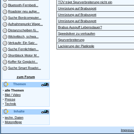
TÜV trägt Spurverbreiterung nicht ein
Bluetooth-Fernbedi...
Umrüstung auf Brabuspott
Roadster neu aufge...
Umrüstung auf Brabuspott
Suche Bordcomputer...
Umrüstung auf Brabuspott
Aufnahmepunkt Wage...
Brabus Auspuff Lebensdauer?
Distanzscheiben fü...
Speedsilver zu verkaufen
Wickeltisch, schwa...
Spurverbreiterung
Verkaufe: Ein Satz...
Lackierung der Platikteile
Suche Fernlichtlam...
Shortblock Motor M...
Koffer für Gepäckt...
Suche Smart Roadst...
zum Forum
Themen
·
alle Themen
·
Bild / Video
·
Presse
·
Technik
Inhalte
·
techn. Daten
·
Motorpflege
Impressu