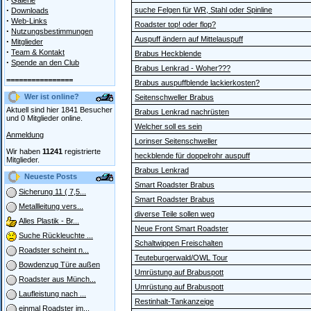
Galerie
·
suche Felgen für WR, Stahl oder Spinline
Downloads
·
Web-Links
Roadster top! oder flop?
·
Nutzungsbestimmungen
Auspuff ändern auf Mittelauspuff
·
Mitglieder
·
Team & Kontakt
Brabus Heckblende
·
Spende an den Club
Brabus Lenkrad - Woher???
================
Brabus auspuffblende lackierkosten?
Wer ist online?
Seitenschweller Brabus
Aktuell sind hier 1841 Besucher
Brabus Lenkrad nachrüsten
und 0 Mitglieder online.
Welcher soll es sein
Anmeldung
Lorinser Seitenschweller
Wir haben
11241
registrierte
heckblende für doppelrohr auspuff
Mitglieder.
Brabus Lenkrad
Neueste Posts
Smart Roadster Brabus
Sicherung 11 ( 7,5...
Smart Roadster Brabus
Metallleitung vers...
diverse Teile sollen weg
Alles Plastik - Br...
Neue Front Smart Roadster
Suche Rückleuchte ...
Schaltwippen Freischalten
Roadster scheint n...
Teuteburgerwald/OWL Tour
Bowdenzug Türe außen
Umrüstung auf Brabuspott
Roadster aus Münch...
Umrüstung auf Brabuspott
Laufleistung nach ...
Restinhalt-Tankanzeige
einmal Roadster im...