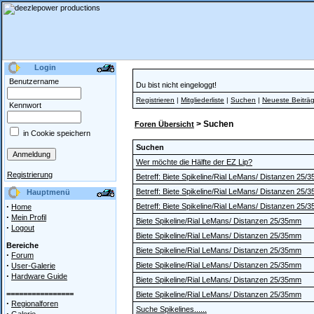
Login
Benutzername
Du bist nicht eingeloggt!
Registrieren
|
Mitgliederliste
|
Suchen
|
Neueste Beiträ
Kennwort
> Suchen
Foren Übersicht
in Cookie speichern
Suchen
Wer möchte die Hälfte der EZ Lip?
Registrierung
Betreff: Biete Spikeline/Rial LeMans/ Distanzen 25/
Betreff: Biete Spikeline/Rial LeMans/ Distanzen 25/
Hauptmenü
·
Betreff: Biete Spikeline/Rial LeMans/ Distanzen 25/
Home
·
Mein Profil
Biete Spikeline/Rial LeMans/ Distanzen 25/35mm
·
Logout
Biete Spikeline/Rial LeMans/ Distanzen 25/35mm
Bereiche
Biete Spikeline/Rial LeMans/ Distanzen 25/35mm
·
Forum
·
Biete Spikeline/Rial LeMans/ Distanzen 25/35mm
User-Galerie
·
Hardware Guide
Biete Spikeline/Rial LeMans/ Distanzen 25/35mm
================
Biete Spikeline/Rial LeMans/ Distanzen 25/35mm
·
Regionalforen
Suche Spikelines......
·