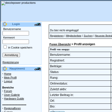
Login
Benutzername
Du bist nicht eingeloggt!
Registrieren
|
Mitgliederliste
|
Suchen
|
Neueste Beitr
Kennwort
> Profil anzeigen
Foren Übersicht
in Cookie speichern
Profil von snoppy
Benutzername:
Registriert:
Registrierung
Beiträge:
Hauptmenü
Status:
·
Home
·
Mein Profil
Rang:
·
Logout
Onlinestatus:
Bereiche
Zuletzt aktiv:
·
Forum
·
User-Galerie
Letzter Beitrag in:
·
Hardware Guide
Ort:
================
Bio:
·
Regionalforen
·