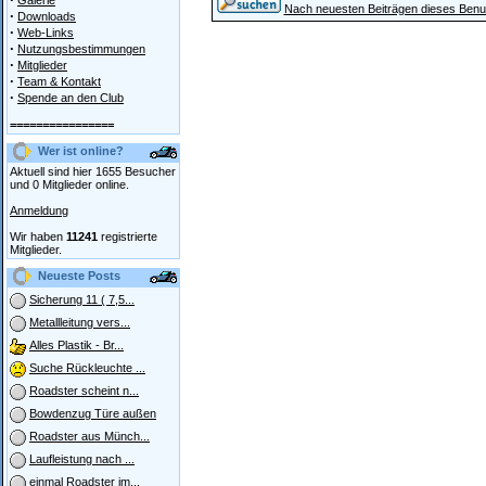
Galerie
Nach neuesten Beiträgen dieses Benu
·
Downloads
·
Web-Links
·
Nutzungsbestimmungen
·
Mitglieder
·
Team & Kontakt
·
Spende an den Club
================
Wer ist online?
Aktuell sind hier 1655 Besucher
und 0 Mitglieder online.
Anmeldung
Wir haben
11241
registrierte
Mitglieder.
Neueste Posts
Sicherung 11 ( 7,5...
Metallleitung vers...
Alles Plastik - Br...
Suche Rückleuchte ...
Roadster scheint n...
Bowdenzug Türe außen
Roadster aus Münch...
Laufleistung nach ...
einmal Roadster im...