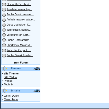
Bluetooth-Fernbedi...
Roadster neu aufge...
Suche Bordcomputer...
Aufnahmepunkt Wage...
Distanzscheiben fü...
Wickeltisch, schwa...
Verkaufe: Ein Satz...
Suche Fernlichtlam...
Shortblock Motor M...
Koffer für Gepäckt...
Suche Smart Roadst...
zum Forum
Themen
·
alle Themen
·
Bild / Video
·
Presse
·
Technik
Inhalte
·
techn. Daten
·
Motorpflege