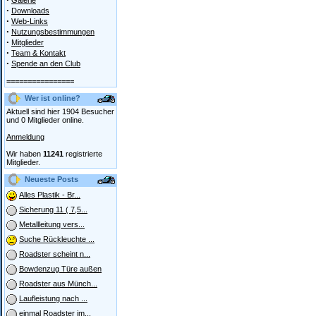
Galerie
·
Downloads
·
Web-Links
·
Nutzungsbestimmungen
·
Mitglieder
·
Team & Kontakt
·
Spende an den Club
================
Wer ist online?
Aktuell sind hier 1904 Besucher
und 0 Mitglieder online.
Anmeldung
Wir haben
11241
registrierte
Mitglieder.
Neueste Posts
Alles Plastik - Br...
Sicherung 11 ( 7,5...
Metallleitung vers...
Suche Rückleuchte ...
Roadster scheint n...
Bowdenzug Türe außen
Roadster aus Münch...
Laufleistung nach ...
einmal Roadster im...