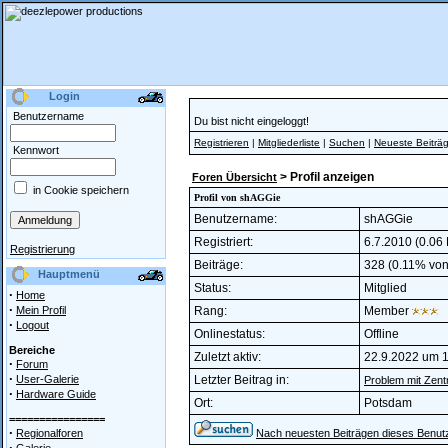
Login
Benutzername
Du bist nicht eingeloggt!
Registrieren
|
Mitgliederliste
|
Suchen
|
Neueste Beiträ
Kennwort
> Profil anzeigen
Foren Übersicht
in Cookie speichern
Profil von shAGGie
Benutzername:
shAGGie
Registriert:
6.7.2010 (0.06 
Registrierung
Beiträge:
328 (0.11% von 
Hauptmenü
Status:
Mitglied
·
Home
·
Mein Profil
Rang:
Member
·
Logout
Onlinestatus:
Offline
Bereiche
Zuletzt aktiv:
22.9.2022 um 
·
Forum
·
User-Galerie
Letzter Beitrag in:
Problem mit Zent
·
Hardware Guide
Ort:
Potsdam
================
·
Regionalforen
Nach neuesten Beiträgen dieses Benut
·