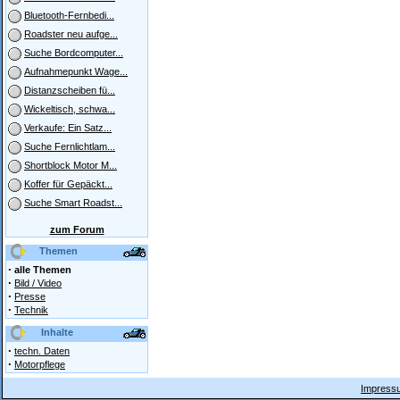
Bluetooth-Fernbedi...
Roadster neu aufge...
Suche Bordcomputer...
Aufnahmepunkt Wage...
Distanzscheiben fü...
Wickeltisch, schwa...
Verkaufe: Ein Satz...
Suche Fernlichtlam...
Shortblock Motor M...
Koffer für Gepäckt...
Suche Smart Roadst...
zum Forum
Themen
·
alle Themen
·
Bild / Video
·
Presse
·
Technik
Inhalte
·
techn. Daten
·
Motorpflege
Impressu