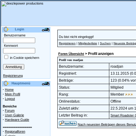
Login
Benutzername
Du bist nicht eingeloggt!
Registrieren
|
Mitgliederliste
|
Suchen
|
Neueste Beiträ
Kennwort
> Profil anzeigen
Foren Übersicht
in Cookie speichern
Profil von roadjan
Benutzername:
roadjan
Registriert:
13.11.2015 (0.0
Registrierung
Beiträge:
123 (0.04% von 
Hauptmenü
Status:
Mitglied
·
Home
·
Mein Profil
Rang:
Member
·
Logout
Onlinestatus:
Offline
Bereiche
Zuletzt aktiv:
22.5.2024 um 
·
Forum
·
User-Galerie
Letzter Beitrag in:
Smart Roadster 
·
Hardware Guide
Nach neuesten Beiträgen dieses Benut
================
·
Regionalforen
·