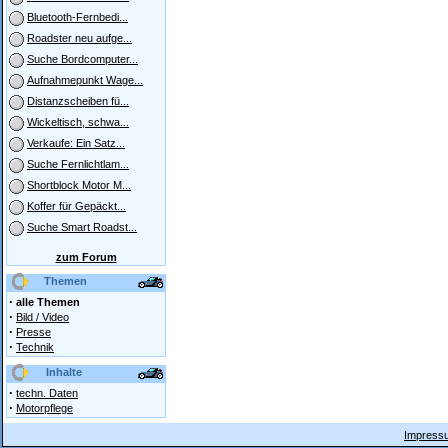
Bluetooth-Fernbedi...
Roadster neu aufge...
Suche Bordcomputer...
Aufnahmepunkt Wage...
Distanzscheiben fü...
Wickeltisch, schwa...
Verkaufe: Ein Satz...
Suche Fernlichtlam...
Shortblock Motor M...
Koffer für Gepäckt...
Suche Smart Roadst...
zum Forum
Themen
·
alle Themen
·
Bild / Video
·
Presse
·
Technik
Inhalte
·
techn. Daten
·
Motorpflege
Impressu