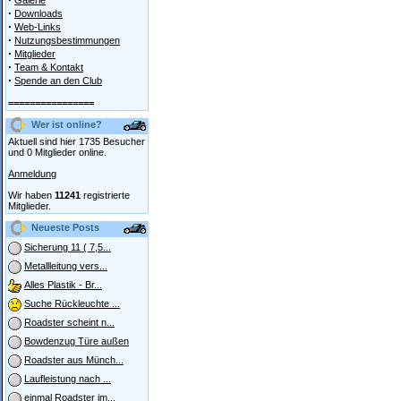
Galerie
·
Downloads
·
Web-Links
·
Nutzungsbestimmungen
·
Mitglieder
·
Team & Kontakt
·
Spende an den Club
================
Wer ist online?
Aktuell sind hier 1735 Besucher
und 0 Mitglieder online.
Anmeldung
Wir haben
11241
registrierte
Mitglieder.
Neueste Posts
Sicherung 11 ( 7,5...
Metallleitung vers...
Alles Plastik - Br...
Suche Rückleuchte ...
Roadster scheint n...
Bowdenzug Türe außen
Roadster aus Münch...
Laufleistung nach ...
einmal Roadster im...