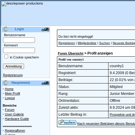
Login
Benutzername
Du bist nicht eingeloggt!
Registrieren
|
Mitgliederliste
|
Suchen
|
Neueste Beiträ
Kennwort
> Profil anzeigen
Foren Übersicht
in Cookie speichern
Profil von country1
Benutzername:
country1
Registriert:
9.4.2009 (0 Bei
Registrierung
Beiträge:
22 (0.01% von a
Hauptmenü
Status:
Mitglied
·
Home
·
Mein Profil
Rang:
Junior Membe
·
Logout
Onlinestatus:
Offline
Bereiche
Zuletzt aktiv:
8.9.2024 um 09
·
Forum
·
User-Galerie
Letzter Beitrag in:
Prospekte und dr
·
Hardware Guide
Nach neuesten Beiträgen dieses Benut
================
·
Regionalforen
·