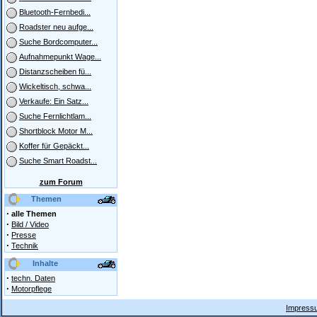
Bluetooth-Fernbedi...
Roadster neu aufge...
Suche Bordcomputer...
Aufnahmepunkt Wage...
Distanzscheiben fü...
Wickeltisch, schwa...
Verkaufe: Ein Satz...
Suche Fernlichtlam...
Shortblock Motor M...
Koffer für Gepäckt...
Suche Smart Roadst...
zum Forum
Themen
·
alle Themen
·
Bild / Video
·
Presse
·
Technik
Inhalte
·
techn. Daten
·
Motorpflege
Impressu