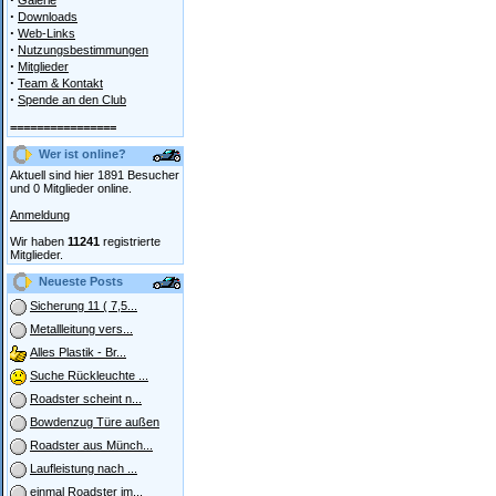
Galerie
·
Downloads
·
Web-Links
·
Nutzungsbestimmungen
·
Mitglieder
·
Team & Kontakt
·
Spende an den Club
================
Wer ist online?
Aktuell sind hier 1891 Besucher
und 0 Mitglieder online.
Anmeldung
Wir haben
11241
registrierte
Mitglieder.
Neueste Posts
Sicherung 11 ( 7,5...
Metallleitung vers...
Alles Plastik - Br...
Suche Rückleuchte ...
Roadster scheint n...
Bowdenzug Türe außen
Roadster aus Münch...
Laufleistung nach ...
einmal Roadster im...