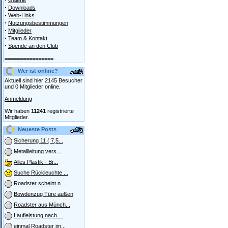
Galerie
·
Downloads
·
Web-Links
·
Nutzungsbestimmungen
·
Mitglieder
·
Team & Kontakt
·
Spende an den Club
================
Wer ist online?
Aktuell sind hier 2145 Besucher
und 0 Mitglieder online.
Anmeldung
Wir haben
11241
registrierte
Mitglieder.
Neueste Posts
Sicherung 11 ( 7,5...
Metallleitung vers...
Alles Plastik - Br...
Suche Rückleuchte ...
Roadster scheint n...
Bowdenzug Türe außen
Roadster aus Münch...
Laufleistung nach ...
einmal Roadster im...