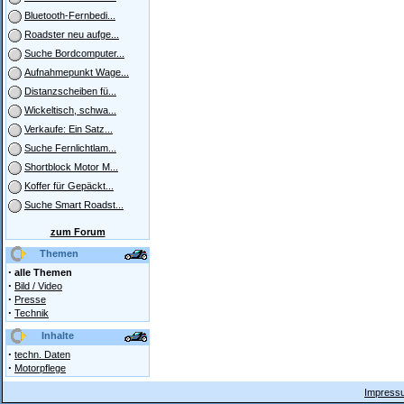
Bluetooth-Fernbedi...
Roadster neu aufge...
Suche Bordcomputer...
Aufnahmepunkt Wage...
Distanzscheiben fü...
Wickeltisch, schwa...
Verkaufe: Ein Satz...
Suche Fernlichtlam...
Shortblock Motor M...
Koffer für Gepäckt...
Suche Smart Roadst...
zum Forum
Themen
·
alle Themen
·
Bild / Video
·
Presse
·
Technik
Inhalte
·
techn. Daten
·
Motorpflege
Impressu