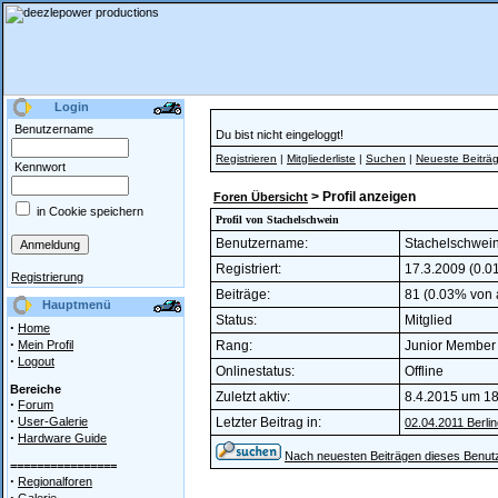
Login
Benutzername
Du bist nicht eingeloggt!
Registrieren
|
Mitgliederliste
|
Suchen
|
Neueste Beiträ
Kennwort
> Profil anzeigen
Foren Übersicht
in Cookie speichern
Profil von Stachelschwein
Benutzername:
Stachelschwei
Registriert:
17.3.2009 (0.01
Registrierung
Beiträge:
81 (0.03% von a
Hauptmenü
Status:
Mitglied
·
Home
·
Mein Profil
Rang:
Junior Membe
·
Logout
Onlinestatus:
Offline
Bereiche
Zuletzt aktiv:
8.4.2015 um 18
·
Forum
·
User-Galerie
Letzter Beitrag in:
02.04.2011 Berlin
·
Hardware Guide
Nach neuesten Beiträgen dieses Benut
================
·
Regionalforen
·