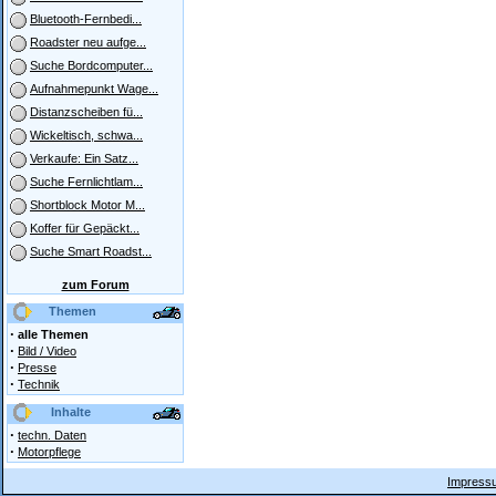
Bluetooth-Fernbedi...
Roadster neu aufge...
Suche Bordcomputer...
Aufnahmepunkt Wage...
Distanzscheiben fü...
Wickeltisch, schwa...
Verkaufe: Ein Satz...
Suche Fernlichtlam...
Shortblock Motor M...
Koffer für Gepäckt...
Suche Smart Roadst...
zum Forum
Themen
·
alle Themen
·
Bild / Video
·
Presse
·
Technik
Inhalte
·
techn. Daten
·
Motorpflege
Impressu