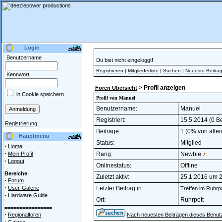
Login
Benutzername
Du bist nicht eingeloggt!
Registrieren
|
Mitgliederliste
|
Suchen
|
Neueste Beiträ
Kennwort
> Profil anzeigen
Foren Übersicht
in Cookie speichern
Profil von Manuel
Benutzername:
Manuel
Registriert:
15.5.2014 (0 Be
Registrierung
Beiträge:
1 (0% von allen
Hauptmenü
Status:
Mitglied
·
Home
·
Mein Profil
Rang:
Newbie
·
Logout
Onlinestatus:
Offline
Bereiche
Zuletzt aktiv:
25.1.2016 um 
·
Forum
·
User-Galerie
Letzter Beitrag in:
Treffen im Ruhrp
·
Hardware Guide
Ort:
Ruhrpott
================
·
Regionalforen
Nach neuesten Beiträgen dieses Benut
·