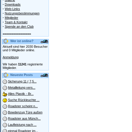
Galerie
·
Downloads
·
Web-Links
·
Nutzungsbestimmungen
·
Mitglieder
·
Team & Kontakt
·
Spende an den Club
================
Wer ist online?
Aktuell sind hier 2030 Besucher
und 0 Mitglieder online.
Anmeldung
Wir haben
11241
registrierte
Mitglieder.
Neueste Posts
Sicherung 11 ( 7,5...
Metallleitung vers...
Alles Plastik - Br...
Suche Rückleuchte ...
Roadster scheint n...
Bowdenzug Türe außen
Roadster aus Münch...
Laufleistung nach ...
einmal Roadster im...