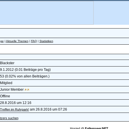
äge
|
Aktuelle Themen
|
FAQ
|
Statistiken
Blackster
9.1.2012 (0.01 Beiträge pro Tag)
53 (0.02% von allen Beiträgen.)
Mitglied
Junior Member
Offline
28.8.2016 um 12:16
am 26.8.2016 um 07:26
Treffen im Ruhrpark!
tzers suchen
Hosted @
Falkenseer.NET