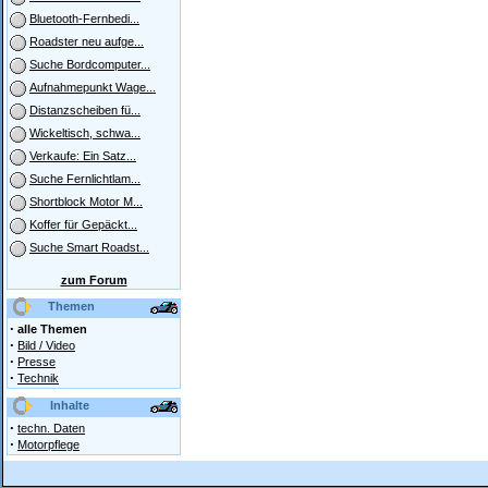
Bluetooth-Fernbedi...
Roadster neu aufge...
Suche Bordcomputer...
Aufnahmepunkt Wage...
Distanzscheiben fü...
Wickeltisch, schwa...
Verkaufe: Ein Satz...
Suche Fernlichtlam...
Shortblock Motor M...
Koffer für Gepäckt...
Suche Smart Roadst...
zum Forum
Themen
·
alle Themen
·
Bild / Video
·
Presse
·
Technik
Inhalte
·
techn. Daten
·
Motorpflege