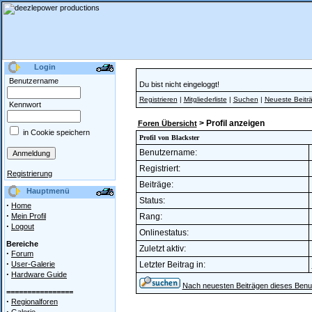
Login
Benutzername
Du bist nicht eingeloggt!
Registrieren
|
Mitgliederliste
|
Suchen
|
Neueste Beitr
Kennwort
> Profil anzeigen
Foren Übersicht
in Cookie speichern
Profil von Blackster
Benutzername:
Registriert:
Registrierung
Beiträge:
Hauptmenü
Status:
·
Home
·
Mein Profil
Rang:
·
Logout
Onlinestatus:
Bereiche
Zuletzt aktiv:
·
Forum
·
User-Galerie
Letzter Beitrag in:
·
Hardware Guide
Nach neuesten Beiträgen dieses Benu
================
·
Regionalforen
·