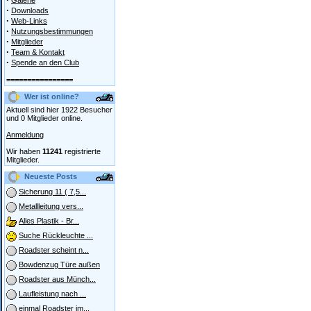
Galerie
·
Downloads
·
Web-Links
·
Nutzungsbestimmungen
·
Mitglieder
·
Team & Kontakt
·
Spende an den Club
================
Wer ist online?
Aktuell sind hier 1922 Besucher
und 0 Mitglieder online.
Anmeldung
Wir haben
11241
registrierte
Mitglieder.
Neueste Posts
Sicherung 11 ( 7,5...
Metallleitung vers...
Alles Plastik - Br...
Suche Rückleuchte ...
Roadster scheint n...
Bowdenzug Türe außen
Roadster aus Münch...
Laufleistung nach ...
einmal Roadster im...