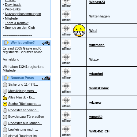
Galerie
Witeast23
·
Downloads
offline
·
Web-Links
·
Nutzungsbestimmungen
Wittenhagen
·
Mitglieder
offline
·
Team & Kontakt
·
Spende an den Club
Witti
offline
================
Wer ist online?
wittmann
Es sind 2305 Gäste und 0
offline
registrierte Benutzer online
Anmeldung
Wizzy
offline
Wir haben
11241
registrierte
Mitglieder.
wkuehni
offline
Neueste Posts
Sicherung 11 ( 7,5...
WlansOome
Metallleitung vers...
offline
Alles Plastik - Br...
wlznew
Suche Rückleuchte ...
offline
Roadster scheint n...
Bowdenzug Türe außen
wme452
offline
Roadster aus Münch...
Laufleistung nach ...
WME452_CH
offline
einmal Roadster im...