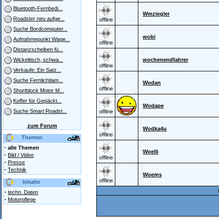
Bluetooth-Fernbedi...
Wmziegler
Roadster neu aufge...
offline
Suche Bordcomputer...
wobi
Aufnahmepunkt Wage...
offline
Distanzscheiben fü...
wochenendfahrer
Wickeltisch, schwa...
offline
Verkaufe: Ein Satz...
Suche Fernlichtlam...
Wodan
offline
Shortblock Motor M...
Koffer für Gepäckt...
Wodape
Suche Smart Roadst...
offline
zum Forum
Wodka4u
offline
Themen
·
alle Themen
Woelli
·
Bild / Video
offline
·
Presse
·
Technik
Woems
offline
Inhalte
·
techn. Daten
·
Motorpflege