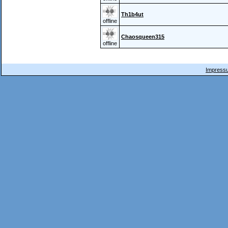
Th1b4ut
offline
Chaosqueen315
offline
Impressu