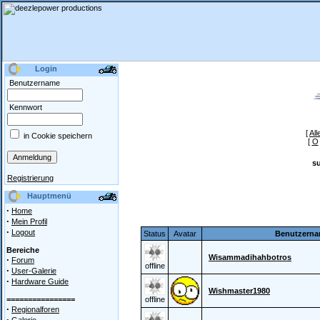
Login
Benutzername
Kennwort
[
All
in Cookie speichern
[
O
s
Registrierung
Hauptmenü
·
Home
·
Mein Profil
·
Logout
Status
Avatar
Benutzern
Bereiche
Wisammadihahbotros
·
Forum
offline
·
User-Galerie
·
Hardware Guide
Wishmaster1980
================
offline
·
Regionalforen
·