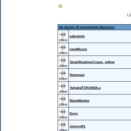
[
1
die letzten 10 registrierten Benutzer:
pdbsfphh
offline
new88ccoo
offline
SmartRoadsterCoupe_yellow
offline
fliegerwei
offline
YamahaFZR10002La
offline
BlackMamba
offline
Dons
offline
JohnnyR1
offline