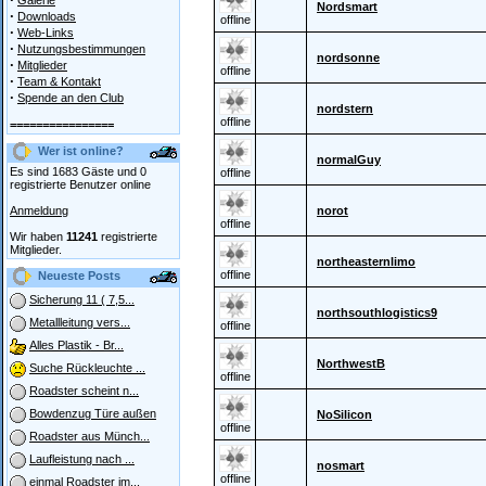
Galerie
Nordsmart
·
Downloads
offline
·
Web-Links
·
Nutzungsbestimmungen
nordsonne
·
Mitglieder
offline
·
Team & Kontakt
·
Spende an den Club
nordstern
offline
================
Wer ist online?
normalGuy
Es sind 1683 Gäste und 0
offline
registrierte Benutzer online
Anmeldung
norot
offline
Wir haben
11241
registrierte
Mitglieder.
northeasternlimo
offline
Neueste Posts
Sicherung 11 ( 7,5...
northsouthlogistics9
Metallleitung vers...
offline
Alles Plastik - Br...
NorthwestB
Suche Rückleuchte ...
offline
Roadster scheint n...
Bowdenzug Türe außen
NoSilicon
offline
Roadster aus Münch...
Laufleistung nach ...
nosmart
offline
einmal Roadster im...