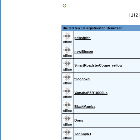
[
1
|
2
die letzten 10 registrierten Benutzer:
pdbsfphh
offline
new88ccoo
offline
SmartRoadsterCoupe_yellow
offline
fliegerwei
offline
YamahaFZR10002La
offline
BlackMamba
offline
Dons
offline
JohnnyR1
offline