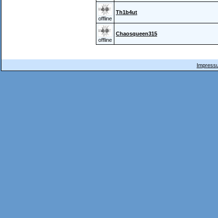
Th1b4ut
offline
Chaosqueen315
offline
Impressu