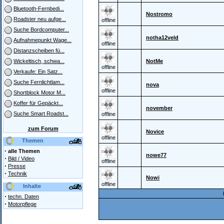
Bluetooth-Fernbedi...
Nostromo
Roadster neu aufge...
offline
Suche Bordcomputer...
notha12veld
Aufnahmepunkt Wage...
offline
Distanzscheiben fü...
NotMe
Wickeltisch, schwa...
offline
Verkaufe: Ein Satz...
Suche Fernlichtlam...
nova
offline
Shortblock Motor M...
Koffer für Gepäckt...
november
Suche Smart Roadst...
offline
zum Forum
Novice
offline
Themen
·
alle Themen
nowe77
·
Bild / Video
offline
·
Presse
·
Technik
Nowi
offline
Inhalte
·
techn. Daten
·
Motorpflege