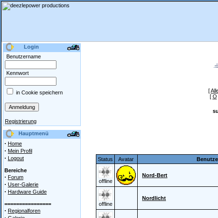
Login
Benutzername
Kennwort
[
All
in Cookie speichern
[
O
s
Registrierung
Hauptmenü
·
Home
·
Mein Profil
·
Logout
Status
Avatar
Benutz
Bereiche
Nord-Bert
·
Forum
offline
·
User-Galerie
·
Hardware Guide
Nordlicht
================
offline
·
Regionalforen
·