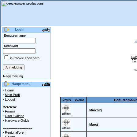
Login
Benutzername
Kennwort
[
All
in Cookie speichern
[
O
s
Registrierung
Hauptmenü
·
Home
·
Mein Profil
·
Logout
Status
Avatar
Benutzernam
Bereiche
Marcslg
·
Forum
offline
·
User-Galerie
·
Hardware Guide
Marct
================
offline
·
Regionalforen
·