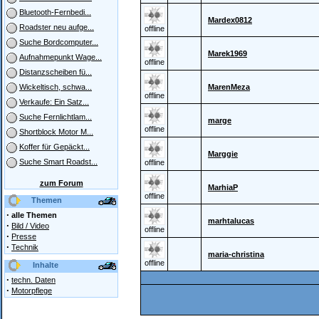
Bluetooth-Fernbedi...
Mardex0812
Roadster neu aufge...
offline
Suche Bordcomputer...
Marek1969
Aufnahmepunkt Wage...
offline
Distanzscheiben fü...
MarenMeza
Wickeltisch, schwa...
offline
Verkaufe: Ein Satz...
Suche Fernlichtlam...
marge
offline
Shortblock Motor M...
Koffer für Gepäckt...
Marggie
Suche Smart Roadst...
offline
zum Forum
MarhiaP
offline
Themen
·
alle Themen
marhtalucas
·
Bild / Video
offline
·
Presse
·
Technik
maria-christina
offline
Inhalte
·
techn. Daten
·
Motorpflege