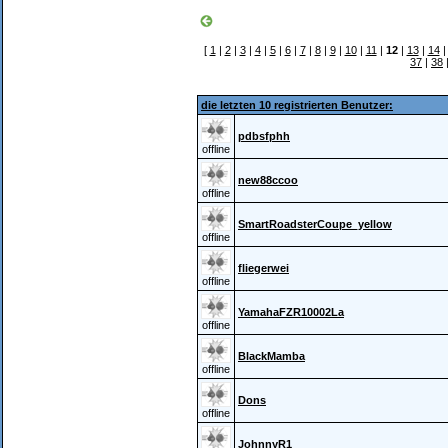
[
1
|
2
|
3
|
4
|
5
|
6
|
7
|
8
|
9
|
10
|
11
|
12
|
13
|
14
37
|
38
die letzten 10 registrierten Benutzer:
pdbsfphh
offline
new88ccoo
offline
SmartRoadsterCoupe_yellow
offline
fliegerwei
offline
YamahaFZR10002La
offline
BlackMamba
offline
Dons
offline
JohnnyR1