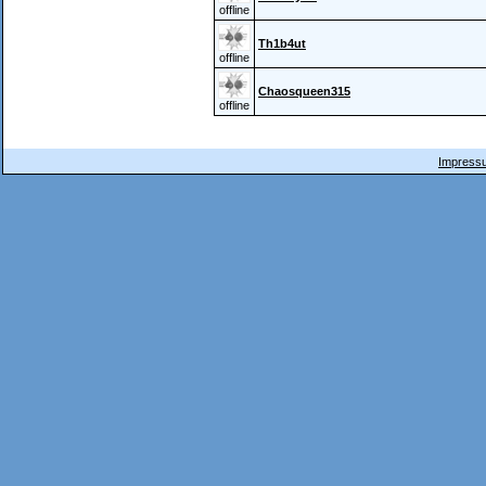
offline
Th1b4ut
offline
Chaosqueen315
offline
Impressu