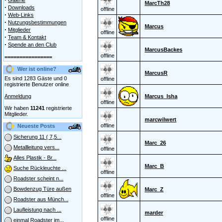
Galerie
MarcTh28
·
Downloads
offline
·
Web-Links
·
Nutzungsbestimmungen
Marcus
·
Mitglieder
offline
·
Team & Kontakt
·
Spende an den Club
MarcusBackes
offline
================
Wer ist online?
MarcusR
Es sind 1283 Gäste und 0
offline
registrierte Benutzer online
Anmeldung
Marcus_Isha
offline
Wir haben
11241
registrierte
Mitglieder.
marcwilwert
offline
Neueste Posts
Sicherung 11 ( 7,5...
Marc_26
Metallleitung vers...
offline
Alles Plastik - Br...
Marc_B
Suche Rückleuchte ...
offline
Roadster scheint n...
Bowdenzug Türe außen
Marc_Z
offline
Roadster aus Münch...
Laufleistung nach ...
marder
offline
einmal Roadster im...