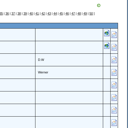
35
|
36
|
37
|
38
|
39
|
40
|
41
|
42
|
43
|
44
|
45
|
46
|
47
|
48
|
49
|
50
]
D.W
Werner