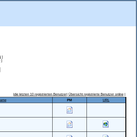
N
]
e
]
|
die letzten 10 registrierten Benutzer
|
Übersicht registrierte Benutzer online
|
Name
PM
URL