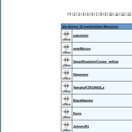
[
1
|
2
|
3
|
4
|
5
|
6
|
7
|
8
|
9
|
10
|
11
|
12
|
13
die letzten 10 registrierten Benutzer:
pdbsfphh
offline
new88ccoo
offline
SmartRoadsterCoupe_yellow
offline
fliegerwei
offline
YamahaFZR10002La
offline
BlackMamba
offline
Dons
offline
JohnnyR1
offline