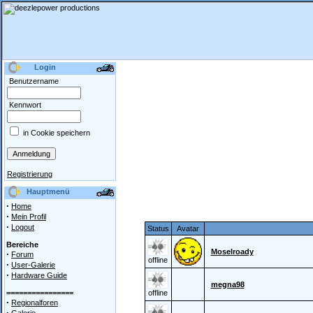
Login
Benutzername
Kennwort
in Cookie speichern
Registrierung
Hauptmenü
·
Home
·
Mein Profil
·
Logout
Status
Avatar
Bereiche
Moselroady
·
Forum
offline
·
User-Galerie
·
Hardware Guide
megna98
================
offline
·
Regionalforen
·