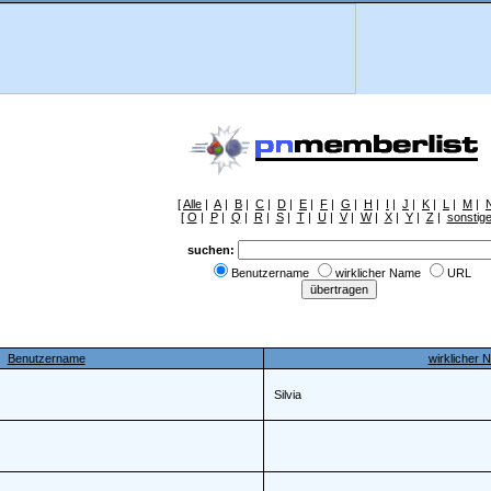
[
Alle
|
A
|
B
|
C
|
D
|
E
|
F
|
G
|
H
|
I
|
J
|
K
|
L
|
M
|
[
O
|
P
|
Q
|
R
|
S
|
T
|
U
|
V
|
W
|
X
|
Y
|
Z
|
sonstig
suchen:
Benutzername
wirklicher Name
URL
Benutzername
wirklicher 
Silvia