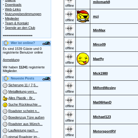
Galerie
milomark8
·
Downloads
offline
·
Web-Links
·
Nutzungsbestimmungen
mzi
·
Mitglieder
offline
·
Team & Kontakt
·
Spende an den Club
MinMax
offline
================
Wer ist online?
Mirco09
offline
Es sind 1539 Gäste und 0
registrierte Benutzer online
Maeffy
Anmeldung
offline
Wir haben
11241
registrierte
Mitglieder.
Mick1980
offline
Neueste Posts
Sicherung 11 ( 7,5...
MilfordMosley
offline
Metallleitung vers...
Alles Plastik - Br...
Mat06HanD
Suche Rückleuchte ...
offline
Roadster scheint n...
Michael123
Bowdenzug Türe außen
offline
Roadster aus Münch...
Laufleistung nach ...
MotorsportRV
offline
einmal Roadster im...