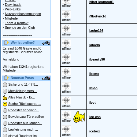
Galerie
i9bet1comco01
·
Downloads
offline
·
Web-Links
·
Nutzungsbestimmungen
i9betvncfd
·
Mitglieder
offline
·
Team & Kontakt
·
Spende an den Club
iache198
offline
================
Wer ist online?
ialocin
Es sind 1648 Gäste und 0
offline
registrierte Benutzer online
Anmeldung
ibeauty90
offline
Wir haben
11241
registrierte
Mitglieder.
Ibeme
offline
Neueste Posts
Sicherung 11 ( 7,5...
Ibido
Metallleitung vers...
offline
Alles Plastik - Br...
ibot
Suche Rückleuchte ...
offline
Roadster scheint n...
Bowdenzug Türe außen
ice-ess
offline
Roadster aus Münch...
Laufleistung nach ...
icebox
offline
einmal Roadster im...