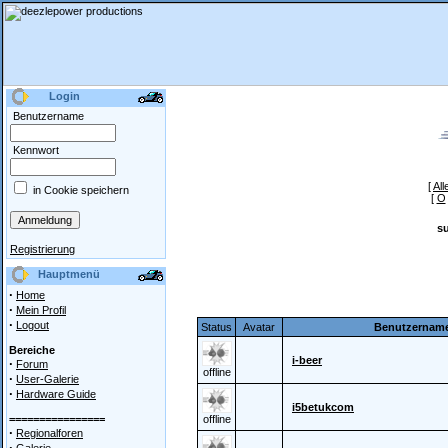
Login
Benutzername
Kennwort
[
All
in Cookie speichern
[
O
s
Registrierung
Hauptmenü
·
Home
·
Mein Profil
·
Logout
Status
Avatar
Benutzernam
Bereiche
i-beer
·
Forum
offline
·
User-Galerie
·
Hardware Guide
i5betukcom
================
offline
·
Regionalforen
·