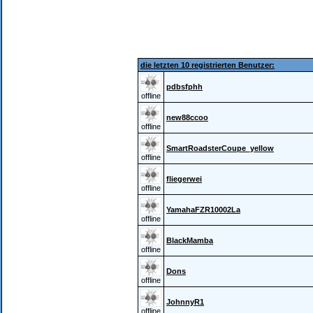
die letzten 10 registrierten Benutzer:
pdbsfphh
offline
new88ccoo
offline
SmartRoadsterCoupe_yellow
offline
fliegerwei
offline
YamahaFZR10002La
offline
BlackMamba
offline
Dons
offline
JohnnyR1
offline