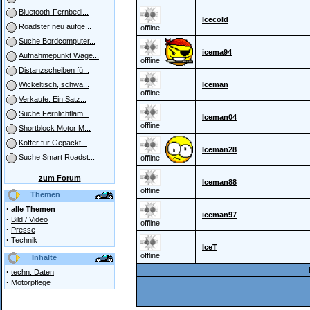
Bluetooth-Fernbedi...
Icecold
Roadster neu aufge...
offline
Suche Bordcomputer...
icema94
Aufnahmepunkt Wage...
offline
Distanzscheiben fü...
Iceman
Wickeltisch, schwa...
offline
Verkaufe: Ein Satz...
Suche Fernlichtlam...
Iceman04
offline
Shortblock Motor M...
Koffer für Gepäckt...
Iceman28
Suche Smart Roadst...
offline
zum Forum
Iceman88
offline
Themen
·
alle Themen
iceman97
·
Bild / Video
offline
·
Presse
·
Technik
IceT
offline
Inhalte
·
techn. Daten
·
Motorpflege