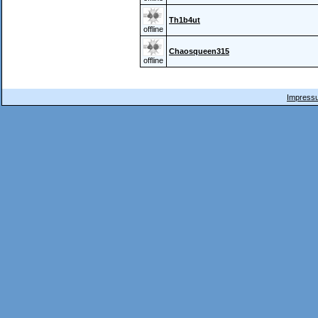
Th1b4ut
offline
Chaosqueen315
offline
Impressu