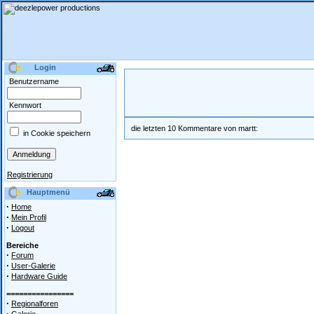
Login
Benutzername
Kennwort
die letzten 10 Kommentare von martt:
in Cookie speichern
Registrierung
Hauptmenü
·
Home
·
Mein Profil
·
Logout
Bereiche
·
Forum
·
User-Galerie
·
Hardware Guide
================
·
Regionalforen
·