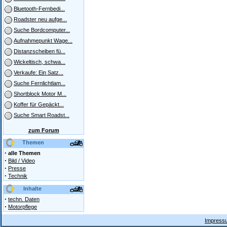
Bluetooth-Fernbedi...
Roadster neu aufge...
Suche Bordcomputer...
Aufnahmepunkt Wage...
Distanzscheiben fü...
Wickeltisch, schwa...
Verkaufe: Ein Satz...
Suche Fernlichtlam...
Shortblock Motor M...
Koffer für Gepäckt...
Suche Smart Roadst...
zum Forum
Themen
·
alle Themen
·
Bild / Video
·
Presse
·
Technik
Inhalte
·
techn. Daten
·
Motorpflege
Impressu