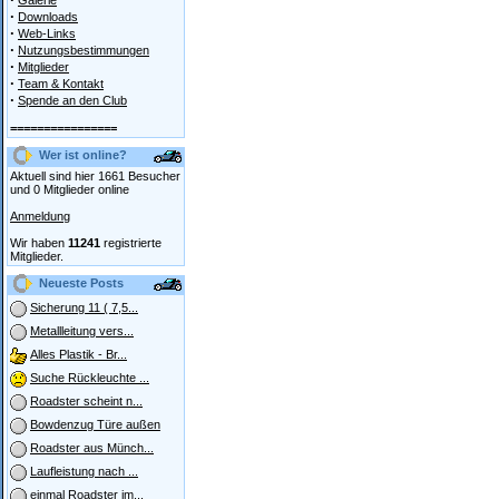
Galerie
·
Downloads
·
Web-Links
·
Nutzungsbestimmungen
·
Mitglieder
·
Team & Kontakt
·
Spende an den Club
================
Wer ist online?
Aktuell sind hier 1661 Besucher
und 0 Mitglieder online
Anmeldung
Wir haben
11241
registrierte
Mitglieder.
Neueste Posts
Sicherung 11 ( 7,5...
Metallleitung vers...
Alles Plastik - Br...
Suche Rückleuchte ...
Roadster scheint n...
Bowdenzug Türe außen
Roadster aus Münch...
Laufleistung nach ...
einmal Roadster im...