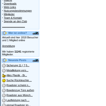
Galerie
·
Downloads
·
Web-Links
·
Nutzungsbestimmungen
·
Mitglieder
·
Team & Kontakt
·
Spende an den Club
================
Wer ist online?
Aktuell sind hier 1818 Besucher
und 1 Mitglied online
Anmeldung
Wir haben
11241
registrierte
Mitglieder.
Neueste Posts
Sicherung 11 ( 7,5...
Metallleitung vers...
Alles Plastik - Br...
Suche Rückleuchte ...
Roadster scheint n...
Bowdenzug Türe außen
Roadster aus Münch...
Laufleistung nach ...
einmal Roadster im...