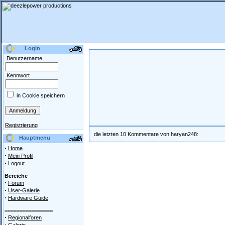
Login
Benutzername
Kennwort
in Cookie speichern
Registrierung
die letzten 10 Kommentare von haryan248:
Hauptmenü
·
Home
·
Mein Profil
·
Logout
Bereiche
·
Forum
·
User-Galerie
·
Hardware Guide
================
·
Regionalforen
·