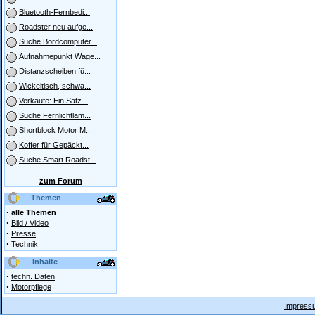
Bluetooth-Fernbedi...
Roadster neu aufge...
Suche Bordcomputer...
Aufnahmepunkt Wage...
Distanzscheiben fü...
Wickeltisch, schwa...
Verkaufe: Ein Satz...
Suche Fernlichtlam...
Shortblock Motor M...
Koffer für Gepäckt...
Suche Smart Roadst...
zum Forum
Themen
·
alle Themen
·
Bild / Video
·
Presse
·
Technik
Inhalte
·
techn. Daten
·
Motorpflege
Impressu