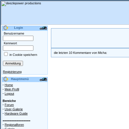
Login
Benutzername
Kennwort
die letzten 10 Kommentare von Micha:
in Cookie speichern
Registrierung
Hauptmenü
·
Home
·
Mein Profil
·
Logout
Bereiche
·
Forum
·
User-Galerie
·
Hardware Guide
================
·
Regionalforen
·