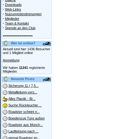
Galerie
·
Downloads
·
Web-Links
·
Nutzungsbestimmungen
·
Mitglieder
·
Team & Kontakt
·
Spende an den Club
================
Wer ist online?
Aktuell sind hier 1436 Besucher
und 1 Mitglied online
Anmeldung
Wir haben
11241
registrierte
Mitglieder.
Neueste Posts
Sicherung 11 ( 7,5...
Metallleitung vers...
Alles Plastik - Br...
Suche Rückleuchte ...
Roadster scheint n...
Bowdenzug Türe außen
Roadster aus Münch...
Laufleistung nach ...
einmal Roadster im...