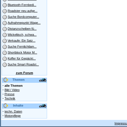
Bluetooth-Fernbedi...
Roadster neu aufge...
Suche Bordcomputer...
Aufnahmepunkt Wage...
Distanzscheiben fü...
Wickeltisch, schwa...
Verkaufe: Ein Satz...
Suche Fernlichtlam...
Shortblock Motor M...
Koffer für Gepäckt...
Suche Smart Roadst...
zum Forum
Themen
·
alle Themen
·
Bild / Video
·
Presse
·
Technik
Inhalte
·
techn. Daten
·
Motorpflege
Impressu