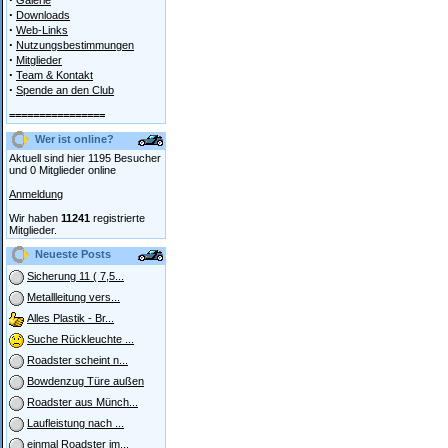
Galerie
·
Downloads
·
Web-Links
·
Nutzungsbestimmungen
·
Mitglieder
·
Team & Kontakt
·
Spende an den Club
================
Wer ist online?
Aktuell sind hier 1195 Besucher
und 0 Mitglieder online
Anmeldung
Wir haben
11241
registrierte
Mitglieder.
Neueste Posts
Sicherung 11 ( 7,5...
Metallleitung vers...
Alles Plastik - Br...
Suche Rückleuchte ...
Roadster scheint n...
Bowdenzug Türe außen
Roadster aus Münch...
Laufleistung nach ...
einmal Roadster im...