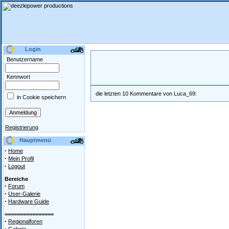
Login
Benutzername
Kennwort
die letzten 10 Kommentare von Luca_69:
in Cookie speichern
Registrierung
Hauptmenü
·
Home
·
Mein Profil
·
Logout
Bereiche
·
Forum
·
User-Galerie
·
Hardware Guide
================
·
Regionalforen
·