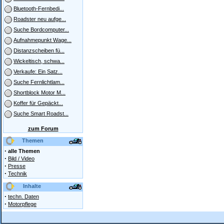
Bluetooth-Fernbedi...
Roadster neu aufge...
Suche Bordcomputer...
Aufnahmepunkt Wage...
Distanzscheiben fü...
Wickeltisch, schwa...
Verkaufe: Ein Satz...
Suche Fernlichtlam...
Shortblock Motor M...
Koffer für Gepäckt...
Suche Smart Roadst...
zum Forum
Themen
·
alle Themen
·
Bild / Video
·
Presse
·
Technik
Inhalte
·
techn. Daten
·
Motorpflege