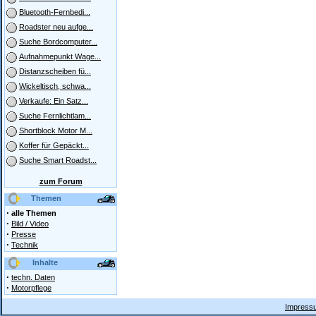
Bluetooth-Fernbedi...
Roadster neu aufge...
Suche Bordcomputer...
Aufnahmepunkt Wage...
Distanzscheiben fü...
Wickeltisch, schwa...
Verkaufe: Ein Satz...
Suche Fernlichtlam...
Shortblock Motor M...
Koffer für Gepäckt...
Suche Smart Roadst...
zum Forum
Themen
·
alle Themen
·
Bild / Video
·
Presse
·
Technik
Inhalte
·
techn. Daten
·
Motorpflege
Impressu