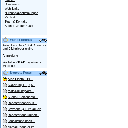
Galerie
·
Downloads
·
Web-Links
·
Nutzungsbestimmungen
·
Mitglieder
·
Team & Kontakt
·
Spende an den Club
================
Wer ist online?
Aktuell sind hier 1964 Besucher
und 0 Mitglieder online
Anmeldung
Wir haben
11241
registrierte
Mitglieder.
Neueste Posts
Alles Plastik - Br...
Sicherung 11 ( 7,5...
Metallleitung vers...
Suche Rückleuchte ...
Roadster scheint n...
Bowdenzug Türe außen
Roadster aus Münch...
Laufleistung nach ...
einmal Roadster im...