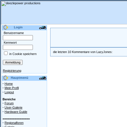
Login
Benutzername
Kennwort
die letzten 10 Kommentare von LazyJones:
in Cookie speichern
Registrierung
Hauptmenü
·
Home
·
Mein Profil
·
Logout
Bereiche
·
Forum
·
User-Galerie
·
Hardware Guide
================
·
Regionalforen
·