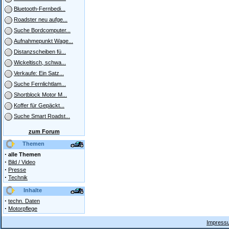
Bluetooth-Fernbedi...
Roadster neu aufge...
Suche Bordcomputer...
Aufnahmepunkt Wage...
Distanzscheiben fü...
Wickeltisch, schwa...
Verkaufe: Ein Satz...
Suche Fernlichtlam...
Shortblock Motor M...
Koffer für Gepäckt...
Suche Smart Roadst...
zum Forum
Themen
·
alle Themen
·
Bild / Video
·
Presse
·
Technik
Inhalte
·
techn. Daten
·
Motorpflege
Impressu