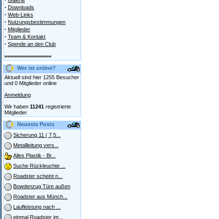
Galerie
·
Downloads
·
Web-Links
·
Nutzungsbestimmungen
·
Mitglieder
·
Team & Kontakt
·
Spende an den Club
================
Wer ist online?
Aktuell sind hier 1255 Besucher
und 0 Mitglieder online
Anmeldung
Wir haben
11241
registrierte
Mitglieder.
Neueste Posts
Sicherung 11 ( 7,5...
Metallleitung vers...
Alles Plastik - Br...
Suche Rückleuchte ...
Roadster scheint n...
Bowdenzug Türe außen
Roadster aus Münch...
Laufleistung nach ...
einmal Roadster im...