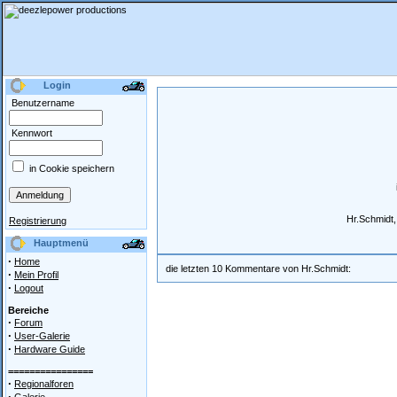
Login
Benutzername
Kennwort
in Cookie speichern
Hr.Schmidt,
Registrierung
Hauptmenü
·
Home
die letzten 10 Kommentare von Hr.Schmidt:
·
Mein Profil
·
Logout
Bereiche
·
Forum
·
User-Galerie
·
Hardware Guide
================
·
Regionalforen
·