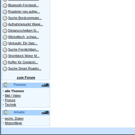
Bluetooth-Fernbedi...
Roadster neu aufge...
Suche Bordcomputer...
Aufnahmepunkt Wage...
Distanzscheiben fü...
Wickeltisch, schwa...
Verkaufe: Ein Satz...
Suche Fernlichtlam...
Shortblock Motor M...
Koffer für Gepäckt...
Suche Smart Roadst...
zum Forum
Themen
·
alle Themen
·
Bild / Video
·
Presse
·
Technik
Inhalte
·
techn. Daten
·
Motorpflege