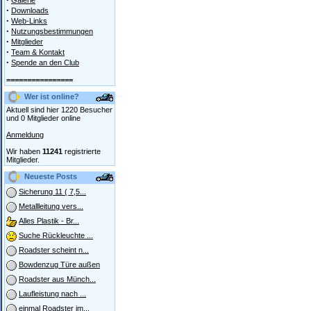
Galerie
·
Downloads
·
Web-Links
·
Nutzungsbestimmungen
·
Mitglieder
·
Team & Kontakt
·
Spende an den Club
================
Wer ist online?
Aktuell sind hier 1220 Besucher
und 0 Mitglieder online
Anmeldung
Wir haben
11241
registrierte
Mitglieder.
Neueste Posts
Sicherung 11 ( 7,5...
Metallleitung vers...
Alles Plastik - Br...
Suche Rückleuchte ...
Roadster scheint n...
Bowdenzug Türe außen
Roadster aus Münch...
Laufleistung nach ...
einmal Roadster im...