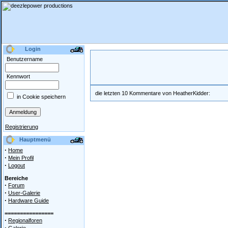
Login
Benutzername
Kennwort
die letzten 10 Kommentare von HeatherKidder:
in Cookie speichern
Registrierung
Hauptmenü
·
Home
·
Mein Profil
·
Logout
Bereiche
·
Forum
·
User-Galerie
·
Hardware Guide
================
·
Regionalforen
·