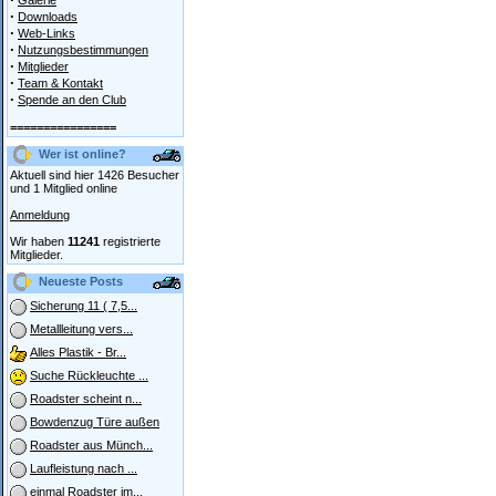
Galerie
·
Downloads
·
Web-Links
·
Nutzungsbestimmungen
·
Mitglieder
·
Team & Kontakt
·
Spende an den Club
================
Wer ist online?
Aktuell sind hier 1426 Besucher
und 1 Mitglied online
Anmeldung
Wir haben
11241
registrierte
Mitglieder.
Neueste Posts
Sicherung 11 ( 7,5...
Metallleitung vers...
Alles Plastik - Br...
Suche Rückleuchte ...
Roadster scheint n...
Bowdenzug Türe außen
Roadster aus Münch...
Laufleistung nach ...
einmal Roadster im...