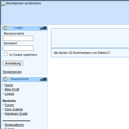
Login
Benutzername
Kennwort
die letzten 10 Kommentare von Dieter17:
in Cookie speichern
Registrierung
Hauptmenü
·
Home
·
Mein Profil
·
Logout
Bereiche
·
Forum
·
User-Galerie
·
Hardware Guide
================
·
Regionalforen
·