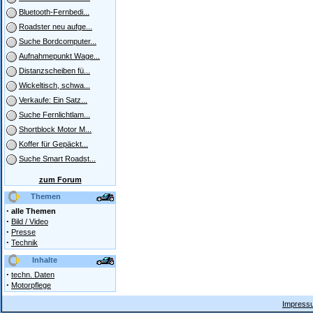
Bluetooth-Fernbedi...
Roadster neu aufge...
Suche Bordcomputer...
Aufnahmepunkt Wage...
Distanzscheiben fü...
Wickeltisch, schwa...
Verkaufe: Ein Satz...
Suche Fernlichtlam...
Shortblock Motor M...
Koffer für Gepäckt...
Suche Smart Roadst...
zum Forum
Themen
·
alle Themen
·
Bild / Video
·
Presse
·
Technik
Inhalte
·
techn. Daten
·
Motorpflege
Impressu