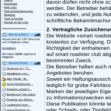
Galerie
davon dürfen nicht ohne sc
·
Downloads
werden. Der Betreiber behä
·
Web-Links
·
Nutzungsbestimmungen
zu widerrufen, und jede Nu
·
Mitglieder
·
Team & Kontakt
schriftliche Bekanntmachung
·
Spende an den Club
2. Vertragliche Zusicher
================
Die Website »smart roadster
Wer ist online?
Aktuell sind hier 1397 Besucher
kostenlos zur Verfügung. D
und 0 Mitglieder online.
Richtigkeit der enthaltenen
Anmeldung
auf smart roadster club ab
Wir haben
11241
registrierte
Mitglieder.
bestimmten Zweck.
Neueste Posts
Die Betreiber haften auch 
Sicherung 11 ( 7,5...
Angebotes beruhen.
Metallleitung vers...
Soweit ein Haftungsausschl
Alles Plastik - Br...
lediglich für grobe Fahrlä
Suche Rückleuchte ...
Roadster scheint n...
Marken der jeweiligen Eige
Bowdenzug Türe außen
zu Informationszwecken ei
Roadster aus Münch...
Diese Publikation könnte 
Laufleistung nach ...
oder Schreib- oder Tippfehl
einmal Roadster im...