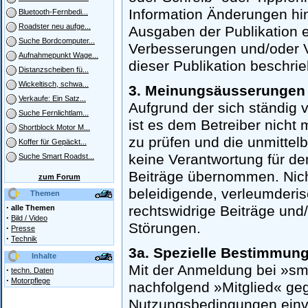
Information Änderungen hi
Bluetooth-Fernbedi...
Roadster neu aufge...
Ausgaben der Publikation e
Suche Bordcomputer...
Verbesserungen und/oder 
Aufnahmepunkt Wage...
dieser Publikation beschri
Distanzscheiben fü...
Wickeltisch, schwa...
3. Meinungsäusserungen
Verkaufe: Ein Satz...
Aufgrund der sich ständig
Suche Fernlichtlam...
ist es dem Betreiber nicht m
Shortblock Motor M...
zu prüfen und die unmittel
Koffer für Gepäckt...
keine Verantwortung für den
Suche Smart Roadst...
Beiträge übernommen. Nicht
zum Forum
beleidigende, verleumderis
Themen
·
rechtswidrige Beiträge und
alle Themen
·
Bild / Video
Störungen.
·
Presse
·
Technik
3a. Spezielle Bestimmung
Inhalte
Mit der Anmeldung bei »smar
·
techn. Daten
·
Motorpflege
nachfolgend »Mitglied« ge
Nutzungsbedingungen einv