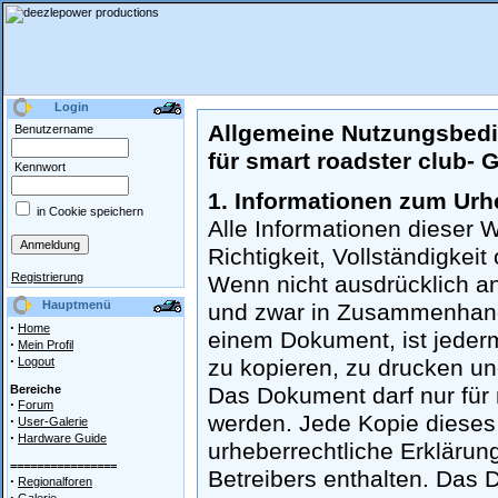
Login
Allgemeine Nutzungsbed
Benutzername
für smart roadster club- 
Kennwort
1. Informationen zum Urh
in Cookie speichern
Alle Informationen dieser
Richtigkeit, Vollständigkeit
Registrierung
Wenn nicht ausdrücklich an
Hauptmenü
und zwar in Zusammenhang 
·
Home
einem Dokument, ist jeder
·
Mein Profil
·
Logout
zu kopieren, zu drucken un
Bereiche
Das Dokument darf nur für
·
Forum
werden. Jede Kopie dieses
·
User-Galerie
·
Hardware Guide
urheberrechtliche Erklärun
================
Betreibers enthalten. Das
·
Regionalforen
·