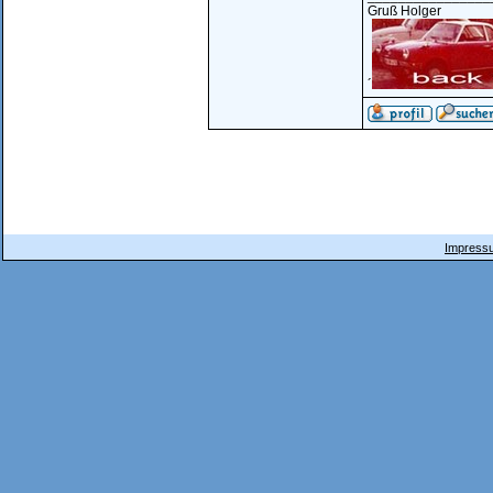
Gruß Holger
´
Impressu