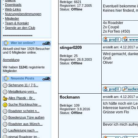
Galerie
Beiträge: 6621
·
Downloads
Registriert: 17.7.2005
Eventuell bekomme i
·
Web-Links
Status:
Offline
Keines hier findest,
·
Nutzungsbestimmungen
·
________________
Mitglieder
·
4x Roadster
Team & Kontakt
2x Coupé
·
Spende an den Club
2x ForTwo (450)
================
Wer ist online?
stinger0209
erstellt am: 4.12.2017 
Aktuell sind hier 1928 Besucher
und 0 Mitglieder online.
Wird gemacht, danke
Beiträge: 25
Gruß
Registriert: 26.8.2003
Anmeldung
Oliver
Status:
Offline
Wir haben
11241
registrierte
Mitglieder.
Neueste Posts
Sicherung 11 ( 7,5...
Metallleitung vers...
flockmann
erstellt am: 4.12.2017 
Alles Plastik - Br...
Ich hätte noch ein L
Suche Rückleuchte ...
Beiträge: 109
Interesse kannst Du D
Registriert: 3.8.2016
Roadster scheint n...
Grüsse vom Flo
Status:
Offline
Bowdenzug Türe außen
________________
Roadster aus Münch...
Bevor ich mich aufreg
Laufleistung nach ...
einmal Roadster im...