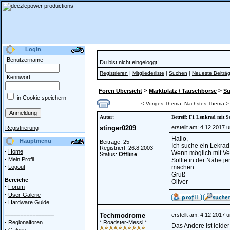
Login
Benutzername
Du bist nicht eingeloggt!
Registrieren
|
Mitgliederliste
|
Suchen
|
Neueste Beiträ
Kennwort
>
>
Foren Übersicht
Marktplatz / Tauschbörse
S
in Cookie speichern
< Voriges Thema
Nächstes Thema >
Autor:
Betreff: F1 Lenkrad mit 
stinger0209
erstellt am: 4.12.2017 
Registrierung
Hallo,
Hauptmenü
Beiträge: 25
Ich suche ein Lekrad
Registriert: 26.8.2003
·
Home
Wenn möglich mit Ve
Status:
Offline
·
Mein Profil
Sollte in der Nähe 
·
Logout
machen.
Gruß
Bereiche
Oliver
·
Forum
·
User-Galerie
·
Hardware Guide
Techmodrome
erstellt am: 4.12.2017 
================
·
Regionalforen
* Roadster-Messi *
Das Andere ist leider
·