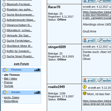
Bluetooth-Fernbedi...
Racer70
erstellt am: 4.12.2017 
Roadster neu aufge...
https://www.ebay-klein
Beiträge: 20
Suche Bordcomputer...
d-450-452/766490567
Registriert: 5.11.2017
p;utm_campaign=socia
Status:
Offline
Aufnahmepunkt Wage...
Allerdings ohne LWS...
Distanzscheiben fü...
Wickeltisch, schwa...
Gruß Arne
Verkaufe: Ein Satz...
Suche Fernlichtlam...
Shortblock Motor M...
stinger0209
erstellt am: 4.12.2017 
Koffer für Gepäckt...
Danke euch. Aber ic
Beiträge: 25
Gruß
Suche Smart Roadst...
Registriert: 26.8.2003
Oliver
Status:
Offline
zum Forum
Themen
·
alle Themen
·
Bild / Video
·
Presse
·
Technik
roadie1949
erstellt am: 5.12.2
Inhalte
Beiträge: 1296
Moin, ist das hier
Registriert: 17.9.2007
·
techn. Daten
Status:
Offline
·
https://www.ebay-klein
Motorpflege
rabus-lenkrad-mit-sch
________________