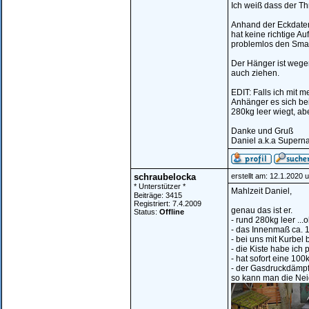
Ich weiß dass der Th
Anhand der Eckdaten
hat keine richtige A
problemlos den Smar
Der Hänger ist wegen
auch ziehen.
EDIT: Falls ich mit 
Anhänger es sich be
280kg leer wiegt, ab
Danke und Gruß
Daniel a.k.a Supern
schraubelocka
erstellt am: 12.1.2020 
* Unterstützer *
Mahlzeit Daniel,
Beiträge: 3415
Registriert: 7.4.2009
genau das ist er.
Status:
Offline
- rund 280kg leer ..
- das Innenmaß ca. 
- bei uns mit Kurbel 
- die Kiste habe ich
- hat sofort eine 1
- der Gasdruckdämpf
so kann man die Nei