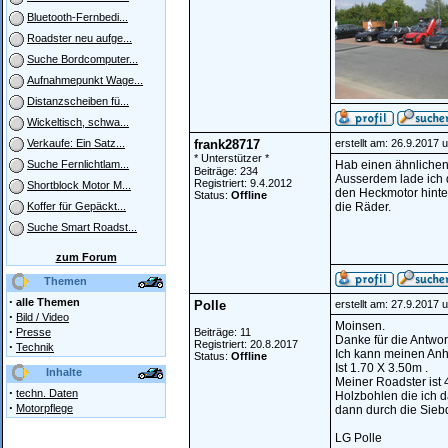
Bluetooth-Fernbedi...
Roadster neu aufge...
Suche Bordcomputer...
Aufnahmepunkt Wage...
Distanzscheiben fü...
Wickeltisch, schwa...
frank28717
erstellt am: 26.9.2017 
Verkaufe: Ein Satz...
* Unterstützer *
Hab einen ähnlichen
Suche Fernlichtlam...
Beiträge: 234
Ausserdem lade ich d
Registriert: 9.4.2012
Shortblock Motor M...
den Heckmotor hinten
Status:
Offline
die Räder.
Koffer für Gepäckt...
Suche Smart Roadst...
zum Forum
Themen
·
alle Themen
Polle
erstellt am: 27.9.2017 
·
Bild / Video
Moinsen.
·
Presse
Beiträge: 11
Danke für die Antwor
Registriert: 20.8.2017
·
Technik
Ich kann meinen Anh
Status:
Offline
Ist 1.70 X 3.50m .
Inhalte
Meiner Roadster ist
·
techn. Daten
Holzbohlen die ich d
·
Motorpflege
dann durch die Sieb
LG Polle