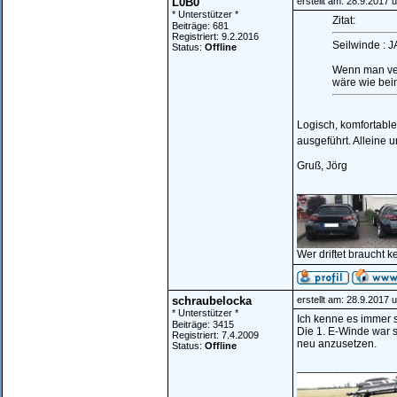
L0B0
erstellt am: 28.9.2017 
* Unterstützer *
Zitat:
Beiträge: 681
Registriert: 9.2.2016
Seilwinde : J
Status:
Offline
Wenn man ver
wäre wie bei
Logisch, komfortabler
ausgeführt. Alleine 
Gruß, Jörg
________________
Wer driftet braucht k
schraubelocka
erstellt am: 28.9.2017 
* Unterstützer *
Ich kenne es immer 
Beiträge: 3415
Die 1. E-Winde war s
Registriert: 7.4.2009
neu anzusetzen.
Status:
Offline
________________