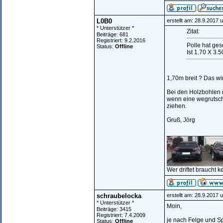
L0B0
erstellt am: 28.9.2017 
* Unterstützer *
Zitat:
Beiträge: 681
Registriert: 9.2.2016
Polle hat ge
Status:
Offline
Ist 1.70 X 3.5
1,70m breit ? Das wi
Bei den Holzbohlen m
wenn eine wegrutscht
ziehen.
Gruß, Jörg
________________
Wer driftet braucht k
schraubelocka
erstellt am: 28.9.2017 
* Unterstützer *
Moin,
Beiträge: 3415
Registriert: 7.4.2009
je nach Felge und S
Status:
Offline