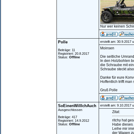
Nur wer keinen Schi
Polle
erstellt am: 30.9.2017 
Moinsen
Beiträge: 11
Registriert: 20.8.2017
Die seitliche Umrand
Status:
Offline
In den Holzbohlen bo
die Schraube mit ei
Schraube steckt also
Danke für eure Konve
Hoffentlich trifft man
Gruß Polle
SoEinenWillIchAuch
erstellt am: 9.10.2017 
Ausgeschlossen
Zitat:
Beiträge: 417
ritchy hat ge
Registriert: 14.9.2012
Status:
Offline
Habe dieses 
Leihe mir im
der Wagen zu 