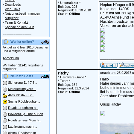
Galerie
* Unterstützer *
·
Downloads
Neptun Hänger mit 
Beiträge: 208
·
Kostet neu 1400€.
Web-Links
Registriert: 18.10.2010
·
Er ist mit nur 280kg 
Nutzungsbestimmungen
Status:
Offline
AL-KO Achse und Fe
·
Mitglieder
Nachteil: roadster m
·
Team & Kontakt
Verzurren an der ac
·
Spende an den Club
================
Wer ist online?
Aktuell sind hier 1610 Besucher
und 0 Mitglieder online.
________________
Anmeldung
Wir haben
11241
registrierte
Mitglieder.
ritchy
erstellt am: 25.9.2017 
Neueste Posts
* Hardware Guide *
Hallo
* Team *
Sicherung 11 ( 7,5...
Habe dieses Jahr me
Beiträge: 164
Leihe mir immer ein
Registriert: 11.3.2014
Metallleitung vers...
tief ist und ich mus
Status:
Offline
Alles Plastik - Br...
Aber ohne Probleme bi
Suche Rückleuchte ...
Gruss Ritchy
Roadster scheint n...
Bowdenzug Türe außen
Roadster aus Münch...
________________
Laufleistung nach ...
einmal Roadster im...