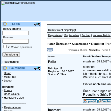
Login
Benutzername
Du bist nicht eingeloggt!
Registrieren
|
Mitgliederliste
|
Suchen
|
Neueste Beiträ
Kennwort
>
> Roadster Tran
Foren Übersicht
Allgemeines
in Cookie speichern
< Voriges Thema
Nächstes Thema >
Autor:
Betreff: Roadster Transpo
Polle
erstellt am: 25.9.2017 
Registrierung
Moinsen,
Hauptmenü
Beiträge: 11
so wie es aussieht b
Registriert: 20.8.2017
·
Home
Ich möchte Ihn u.a.
Status:
Offline
·
Mein Profil
Wer von euch hat Er
·
Logout
Gibt es noch eine an
Bereiche
·
Forum
Über Erfahrungen un
·
User-Galerie
Freundliche Grüße P
·
Hardware Guide
================
·
Regionalforen
basmarti
erstellt am: 25.9.2017 
·