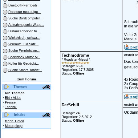
Bluetooth-Fernbedi...
Roadster neu aufge...
Suche Bordcomputer...
Schraub
Aufnahmepunkt Wage...
in die W
Distanzscheiben fü...
Viele G
Wickeltisch, schwa...
Markus
Verkaufe: Ein Satz...
Suche Fernlichtlam...
Techmodrome
erstellt 
Shortblock Motor M...
* Roadster-Messi *
Das kom
Koffer für Gepäckt...
Beiträge: 6620
getausch
Registriert: 17.7.2005
Suche Smart Roadst...
Status:
Offline
______
zum Forum
4x Road
2x Cou
Themen
2x ForT
·
alle Themen
·
Bild / Video
·
Presse
DerSchill
erstellt 
·
Technik
Ok dann
Beiträge: 246
Inhalte
Registriert: 2.5.2012
·
Status:
Offline
techn. Daten
·
Motorpflege