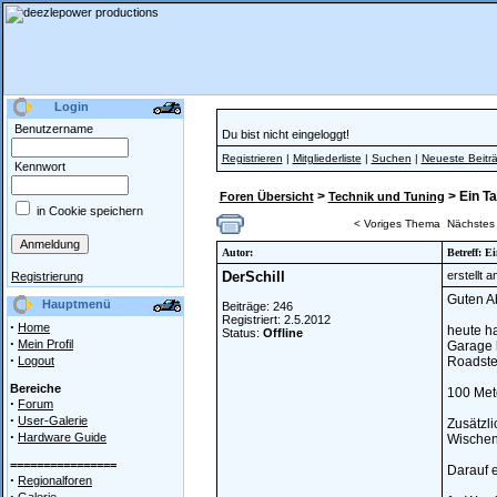
Login
Benutzername
Du bist nicht eingeloggt!
Registrieren
|
Mitgliederliste
|
Suchen
|
Neueste Beitr
Kennwort
>
> Ein T
Foren Übersicht
Technik und Tuning
in Cookie speichern
< Voriges Thema
Nächstes
Autor:
Betreff: E
DerSchill
erstellt 
Registrierung
Guten 
Hauptmenü
Beiträge: 246
Registriert: 2.5.2012
·
Home
heute ha
Status:
Offline
·
Mein Profil
Garage h
·
Logout
Roadster
Bereiche
100 Mete
·
Forum
·
User-Galerie
Zusätzli
·
Hardware Guide
Wischen
================
Darauf 
·
Regionalforen
·