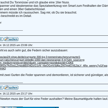
rauchst Du Torxnüsse und ich glaube eine 16er Nuss.
panner und idealerweise das Spezialwerkzeug von Smart zum Festhalten der Däm
en und einen 36er Gabelschlüssel.
mern müsste ich raussuchen. Sag mir, ob Du sie brauchst.
n beschreibt es im Detail.
r
______________
am: 16.12.2015 um 23:06 Uhr:
ht es auch sehr gut, die Federn sicher auszubauen:
ww.lasi24-shop.de/de/zurrgurte-300-kg-3-tonnen/ratschenzurrgurte/1
urt-ratschenzurrgurt-einteilig-1000-dan-neonorange-4-m?utm_source=g
m_medium=preisvergleich&utm_campaign=google&gclid=Cj0KE
zBRDs7fvDosLZmpoBEiQADzG1vN_hIeOGmV3dlgcZKQpgtGVEZbLY_4Re_wemry7yGFwa
8HAQ
mit zwei Gurten die Feder spannen und demontieren, ist sicherer und günstiger, a
______________
am: 16.12.2015 um 23:17 Uhr:
 Newton muss der Gurt für eine Feder aushalten? Meine Baumarktgurte halten laut
______________