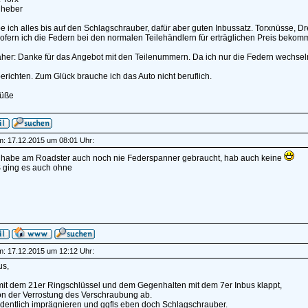
heber
 ich alles bis auf den Schlagschrauber, dafür aber guten Inbussatz. Torxnüsse, Dr
ofern ich die Federn bei den normalen Teilehändlern für erträglichen Preis bekom
her: Danke für das Angebot mit den Teilenummern. Da ich nur die Federn wechsel
richten. Zum Glück brauche ich das Auto nicht beruflich.
rüße
am: 17.12.2015 um 08:01 Uhr:
h habe am Roadster auch noch nie Federspanner gebraucht, hab auch keine
ging es auch ohne
am: 17.12.2015 um 12:12 Uhr:
us,
mit dem 21er Ringschlüssel und dem Gegenhalten mit dem 7er Inbus klappt,
on der Verrostung des Verschraubung ab.
rdentlich imprägnieren und ggfls eben doch Schlagschrauber.