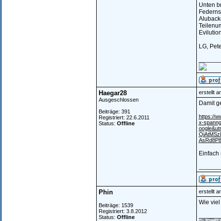
Unten b
Federns
Aluback
Teilenum
Evilutio
LG, Pete
______
Haegar28
erstellt 
Ausgeschlossen
Damit ge
Beiträge: 391
https://w
Registriert: 22.6.2011
x-spanng
Status:
Offline
oogle&ut
QiAtMS
AsRd8P
Einfach 
______
Phin
erstellt 
Wie viel
Beiträge: 1539
Registriert: 3.8.2012
______
Status:
Offline