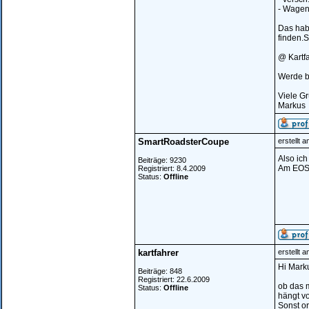
- Wagen
Das habe
finden.S
@ Kartfa
Werde be
Viele G
Markus
SmartRoadsterCoupe
erstellt 
Also ic
Beiträge: 9230
Am EOS 
Registriert: 8.4.2009
Status:
Offline
kartfahrer
erstellt 
Hi Mark
Beiträge: 848
Registriert: 22.6.2009
ob das 
Status:
Offline
hängt v
Sonst o