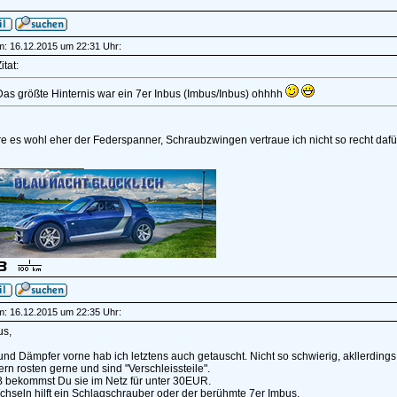
am: 16.12.2015 um 22:31 Uhr:
itat:
Das größte Hinternis war ein 7er Inbus (Imbus/Inbus) ohhhh
e es wohl eher der Federspanner, Schraubzwingen vertraue ich nicht so recht daf
______________
am: 16.12.2015 um 22:35 Uhr:
us,
nd Dämpfer vorne hab ich letztens auch getauscht. Nicht so schwierig, akllerdings 
rn rosten gerne und sind "Verschleissteile".
 bekommst Du sie im Netz für unter 30EUR.
hseln hilft ein Schlagschrauber oder der berühmte 7er Imbus.