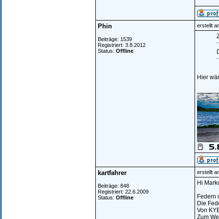
Phin
erstellt 
Z
Beiträge: 1539
Registriert: 3.8.2012
Status:
Offline
Hier wär
______
kartfahrer
erstellt 
Hi Mark
Beiträge: 848
Registriert: 22.6.2009
Federn u
Status:
Offline
Die Fede
Von KYB
Zum Wec