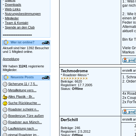
Galerie
1.: Was 
·
Downloads
gar nich
·
Web-Links
·
Nutzungsbestimmungen
2.: Wie 
·
einen äh
Mitglieder
·
Feder i
Team & Kontakt
Alternat
·
Spende an den Club
aktuell 
================
Bin für 
Wer ist online?
Viele G
Aktuell sind hier 1392 Besucher
und 1 Mitglied online.
Markus
Anmeldung
Wir haben
11241
registrierte
Mitglieder.
Techmodrome
erstellt 
* Roadster-Messi *
1. Schr
Neueste Posts
2. Orden
Beiträge: 6620
Sicherung 11 ( 7,5...
Registriert: 17.7.2005
Status:
Offline
______
Metallleitung vers...
4x Road
Alles Plastik - Br...
2x Cou
2x ForT
Suche Rückleuchte ...
Roadster scheint n...
Bowdenzug Türe außen
DerSchill
erstellt 
Roadster aus Münch...
Z
Beiträge: 246
Laufleistung nach ...
Registriert: 2.5.2012
einmal Roadster im...
Status:
Offline