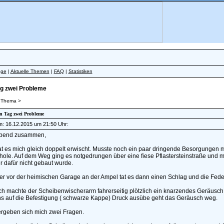
äge
|
Aktuelle Themen
|
FAQ
|
Statistiken
ag zwei Probleme
 Thema >
in Tag zwei Probleme
am: 16.12.2015 um 21:50 Uhr:
Abend zusammen,
t es mich gleich doppelt erwischt. Musste noch ein paar dringende Besorgungen m
ole. Auf dem Weg ging es notgedrungen über eine fiese Pflastersteinstraße und m
 dafür nicht gebaut wurde.
r vor der heimischen Garage an der Ampel tat es dann einen Schlag und die Feder 
ch machte der Scheibenwischerarm fahrerseitig plötzlich ein knarzendes Geräusch
s auf die Befestigung ( schwarze Kappe) Druck ausübe geht das Geräusch weg.
ergeben sich mich zwei Fragen.