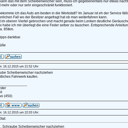
kann das mit dem Scheibenwischer sein, muss ich gegebenenfalls nur etwas nachfe
t mehr oder nur sehr eingeschränkt funktioniert.
bekomme ich das Auto am besten in die Werkstatt? Im Januar ist eh der Service fäl
nlichen Fall wo der Besitzer angefragt hat ob man weiterfahren kann.
st im oberen Viertel gebrochen und macht gerade beim Lenken deutliche Geräusch
iv habe ich mir überlegt die eine Feder selber zu tauschen. Entsprechende Anleitung
ca. 85tkm.
Tipps dankbar.
rüße
am: 16.12.2015 um 21:52 Uhr:
aube Scheibenwischer nachziehen
tliches Fahrwerk kaufen.
______________
ster
pé
wo (450)
am: 16.12.2015 um 22:03 Uhr:
itat:
1. Schraube Scheibenwischer nachziehen