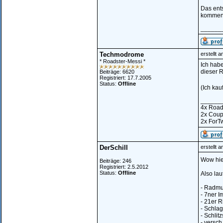
Das ent
kommen, 
______
Techmodrome
erstellt 
* Roadster-Messi *
Ich hab
dieser R
Beiträge: 6620
Registriert: 17.7.2005
Status:
Offline
(Ich kau
______
4x Road
2x Cou
2x ForT
DerSchill
erstellt 
Wow hier
Beiträge: 246
Registriert: 2.5.2012
Status:
Offline
Also lau
- Radmu
- 7ner Im
- 21er R
- Schla
- Schlit
- versch