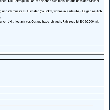
tten. Die Beiträge im Forum beziehen sich meist darauf, dass der Wischer
lig und ich müsste zu Fismatec (ca 80km, wohne in Karlsruhe). Es gab neulich
e.
 von JH... liegt mir vor. Garage habe ich auch. Fahrzeug ist EX 9/2006 mit