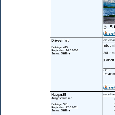
Drivesmart
erstellt 
Inbus mi
Beiträge: 415
Registriert: 14.3.2006
80km mit
Status:
Offline
[Editier
______
Gruß
Drivesm
........... .
Haegar28
erstellt 
Ausgeschlossen
Z
Beiträge: 391
Registriert: 22.6.2011
Status:
Offline