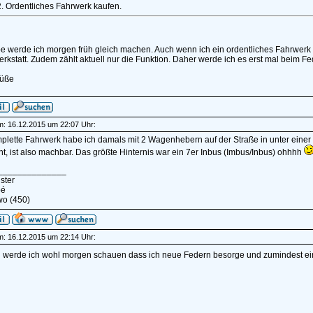
2. Ordentliches Fahrwerk kaufen.
e werde ich morgen früh gleich machen. Auch wenn ich ein ordentliches Fahrwerk
erkstatt. Zudem zählt aktuell nur die Funktion. Daher werde ich es erst mal beim F
rüße
am: 16.12.2015 um 22:07 Uhr:
plette Fahrwerk habe ich damals mit 2 Wagenhebern auf der Straße in unter einer
t, ist also machbar. Das größte Hinternis war ein 7er Inbus (Imbus/Inbus) ohhhh
______________
ster
pé
wo (450)
am: 16.12.2015 um 22:14 Uhr:
 werde ich wohl morgen schauen dass ich neue Federn besorge und zumindest ei