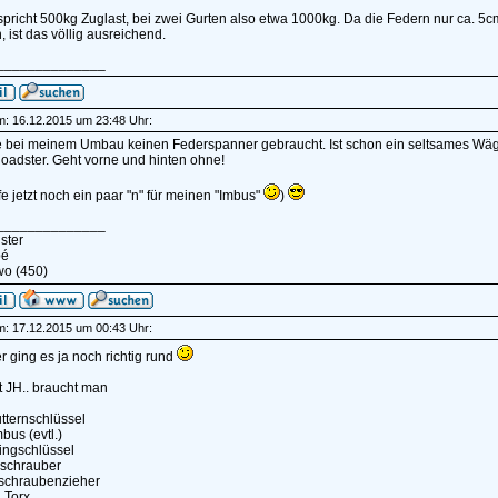
spricht 500kg Zuglast, bei zwei Gurten also etwa 1000kg. Da die Federn nur ca.
ist das völlig ausreichend.
______________
am: 16.12.2015 um 23:48 Uhr:
e bei meinem Umbau keinen Federspanner gebraucht. Ist schon ein seltsames Wä
oadster. Geht vorne und hinten ohne!
fe jetzt noch ein paar "n" für meinen "Imbus"
)
______________
ster
pé
wo (450)
am: 17.12.2015 um 00:43 Uhr:
 ging es ja noch richtig rund
t JH.. braucht man
tternschlüssel
bus (evtl.)
ingschlüssel
gschrauber
zschraubenzieher
. Torx