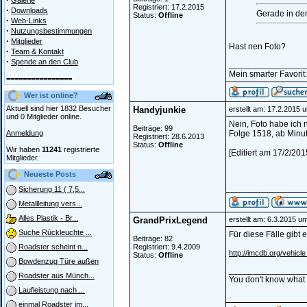
Galerie
Registriert: 17.2.2015
·
Downloads
Gerade in de
Status:
Offline
·
Web-Links
·
Nutzungsbestimmungen
·
Mitglieder
Hast nen Foto?
·
Team & Kontakt
·
Spende an den Club
________________
Mein smarter Favorit
================
Wer ist online?
Aktuell sind hier 1832 Besucher
Handyjunkie
erstellt am: 17.2.2015 
und 0 Mitglieder online.
Nein, Foto habe ich 
Beiträge: 99
Anmeldung
Folge 1518, ab Minu
Registriert: 28.6.2013
Status:
Offline
Wir haben
11241
registrierte
[Editiert am 17/2/20
Mitglieder.
Neueste Posts
Sicherung 11 ( 7,5...
Metallleitung vers...
Alles Plastik - Br...
GrandPrixLegend
erstellt am: 6.3.2015 u
Suche Rückleuchte ...
Für diese Fälle gibt
Beiträge: 82
Registriert: 9.4.2009
Roadster scheint n...
http://imcdb.org/vehic
Status:
Offline
Bowdenzug Türe außen
________________
Roadster aus Münch...
You don't know what yo
Laufleistung nach ...
einmal Roadster im...