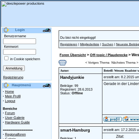
Login
Benutzername
Du bist nicht eingeloggt!
Registrieren
|
Mitgliederliste
|
Suchen
|
Neueste Beiträ
Kennwort
>
> Wes
Foren Übersicht
Off-topic / Plauderecke
in Cookie speichern
< Voriges Thema
Nächstes Thema >
Autor:
Betreff: Wessen Roadster 
Handyjunkie
erstellt am: 8.2.2015 u
Registrierung
Gerade in der Linde
Hauptmenü
Beiträge: 99
Registriert: 28.6.2013
·
Home
Status:
Offline
·
Mein Profil
·
Logout
Bereiche
·
Forum
·
User-Galerie
·
Hardware Guide
smart-Hamburg
erstellt am: 17.2.2015 
================
·
Regionalforen
Zitat:
·
Beiträge: 1