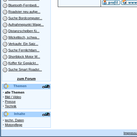
Bluetooth-Fernbedi...
Roadster neu aufge...
Suche Bordcomputer...
Aufnahmepunkt Wage...
Distanzscheiben fü...
Wickeltisch, schwa...
Verkaufe: Ein Satz...
Suche Fernlichtlam...
Shortblock Motor M...
Koffer für Gepäckt...
Suche Smart Roadst...
zum Forum
Themen
·
alle Themen
·
Bild / Video
·
Presse
·
Technik
Inhalte
·
techn. Daten
·
Motorpflege
Impressu