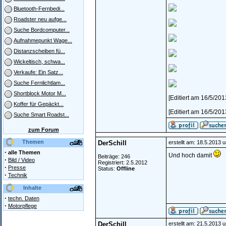
Bluetooth-Fernbedi...
Roadster neu aufge...
Suche Bordcomputer...
Aufnahmepunkt Wage...
Distanzscheiben fü...
Wickeltisch, schwa...
Verkaufe: Ein Satz...
Suche Fernlichtlam...
Shortblock Motor M...
[Editiert am 16/5/201
Koffer für Gepäckt...
[Editiert am 16/5/201
Suche Smart Roadst...
zum Forum
Themen
DerSchill
erstellt am: 18.5.2013 
·
alle Themen
Und hoch damit
Beiträge: 246
·
Bild / Video
Registriert: 2.5.2012
·
Presse
Status:
Offline
·
Technik
Inhalte
·
techn. Daten
·
Motorpflege
DerSchill
erstellt am: 21.5.2013 