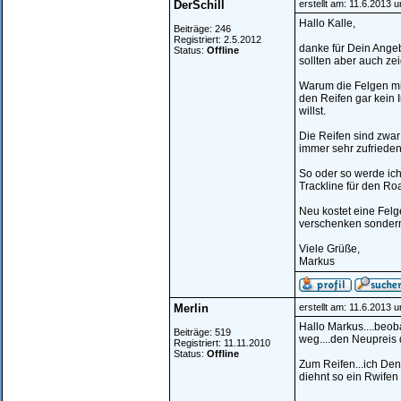
DerSchill
erstellt am: 11.6.2013 
Hallo Kalle,
Beiträge: 246
Registriert: 2.5.2012
danke für Dein Angeb
Status:
Offline
sollten aber auch ze
Warum die Felgen mit
den Reifen gar kein 
willst.
Die Reifen sind zwar
immer sehr zufrieden
So oder so werde ich
Trackline für den Ro
Neu kostet eine Felg
verschenken sondern 
Viele Grüße,
Markus
Merlin
erstellt am: 11.6.2013 
Hallo Markus....beoba
Beiträge: 519
weg....den Neupreis d
Registriert: 11.11.2010
Status:
Offline
Zum Reifen...ich Den
diehnt so ein Rwifen