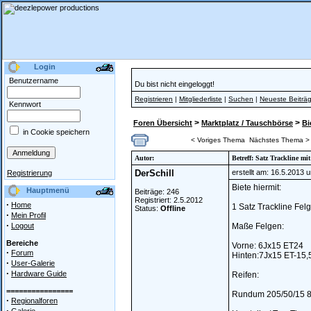
Login
Benutzername
Du bist nicht eingeloggt!
Registrieren
|
Mitgliederliste
|
Suchen
|
Neueste Beiträ
Kennwort
>
>
Foren Übersicht
Marktplatz / Tauschbörse
Bi
in Cookie speichern
< Voriges Thema
Nächstes Thema >
Autor:
Betreff: Satz Trackline mi
DerSchill
erstellt am: 16.5.2013 
Registrierung
Biete hiermit:
Hauptmenü
Beiträge: 246
Registriert: 2.5.2012
·
Home
1 Satz Trackline Fe
Status:
Offline
·
Mein Profil
·
Logout
Maße Felgen:
Bereiche
Vorne: 6Jx15 ET24
·
Forum
Hinten:7Jx15 ET-15,
·
User-Galerie
·
Hardware Guide
Reifen:
================
Rundum 205/50/15 
·
Regionalforen
·