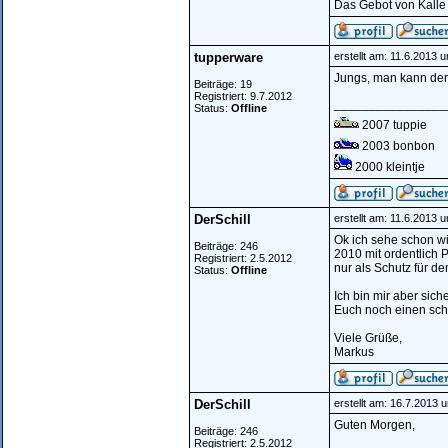
Das Gebot von Kalle
tupperware
erstellt am: 11.6.2013 
Jungs, man kann der 
Beiträge: 19
Registriert: 9.7.2012
________________
Status:
Offline
2007 tuppie
2003 bonbon
2000 kleintje
DerSchill
erstellt am: 11.6.2013 
Ok ich sehe schon wi
Beiträge: 246
2010 mit ordentlich 
Registriert: 2.5.2012
nur als Schutz für d
Status:
Offline
Ich bin mir aber sic
Euch noch einen sc
Viele Grüße,
Markus
DerSchill
erstellt am: 16.7.2013 
Guten Morgen,
Beiträge: 246
Registriert: 2.5.2012