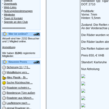
Galerie
Hersteller/ Typ: Tiga
·
Downloads
DOT: 2710
·
Web-Links
·
Nutzungsbestimmungen
Profiltiefe:
·
Vorne: 7mm
Mitglieder
·
Hinten: 5,5mm
Team & Kontakt
·
Spende an den Club
Zustand: Die Reifen
================
An der Vorderachse 
Wer ist online?
Die Räder wurden von
Aktuell sind hier 2152 Besucher
und 1 Mitglied online.
Die Räder laufen abs
Anmeldung
Die Reifen haben ein
Wir haben
11241
registrierte
Preis 650,-€ VHB
Mitglieder.
Neueste Posts
Standort: Karlsruhe
Sicherung 11 ( 7,5...
Nur Abholung
Metallleitung vers...
Alles Plastik - Br...
Suche Rückleuchte ...
Roadster scheint n...
Bowdenzug Türe außen
Roadster aus Münch...
Laufleistung nach ...
einmal Roadster im...