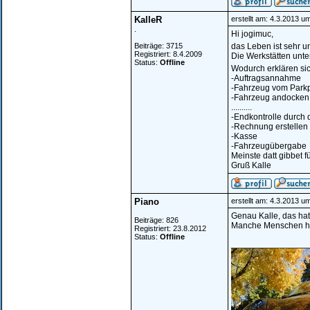
KalleR
erstellt am: 4.3.2013 u
.
Hi jogimuc,
Beiträge: 3715
das Leben ist sehr u
Registriert: 8.4.2009
Die Werkstätten unte
Status:
Offline
Wodurch erklären sic
-Auftragsannahme
-Fahrzeug vom Parkpl
-Fahrzeug andocken
..........
-Endkontrolle durch 
-Rechnung erstellen
-Kasse
-Fahrzeugübergabe
Meinste datt gibbet 
Gruß Kalle
Piano
erstellt am: 4.3.2013 u
Genau Kalle, das hat
Beiträge: 826
Manche Menschen hab
Registriert: 23.8.2012
Status:
Offline
________________