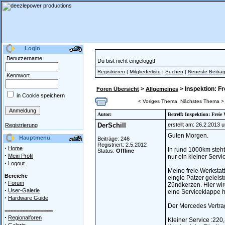
Login
Benutzername
Du bist nicht eingeloggt!
Registrieren
|
Mitgliederliste
|
Suchen
|
Neueste Beiträ
Kennwort
>
> Inspektion: F
Foren Übersicht
Allgemeines
in Cookie speichern
< Voriges Thema
Nächstes Thema >
Autor:
Betreff: Inspektion: Freie
DerSchill
erstellt am: 26.2.2013 
Registrierung
Guten Morgen.
Hauptmenü
Beiträge: 246
Registriert: 2.5.2012
·
Home
In rund 1000km steht
Status:
Offline
·
Mein Profil
nur ein kleiner Servi
·
Logout
Meine freie Werkstatt
Bereiche
eingie Patzer geleist
·
Forum
Zündkerzen. Hier wi
·
User-Galerie
eine Serviceklappe 
·
Hardware Guide
Der Mercedes Vertrag
================
·
Regionalforen
Kleiner Service :220,
·