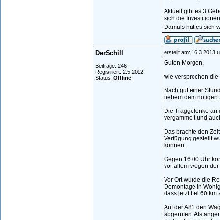
Aktuell gibt es 3 Ge
sich die Investition
Damals hat es sich we
DerSchill
erstellt am: 16.3.2013 
Guten Morgen,
Beiträge: 246
Registriert: 2.5.2012
wie versprochen die 
Status:
Offline
Nach gut einer Stund
nebem dem nötigen S
Die Traggelenke an d
vergammelt und auc
Das brachte den Zei
Verfügung gestellt w
können.
Gegen 16:00 Uhr kon
vor allem wegen der 
Vor Ort wurde die Re
Demontage in Wohlge
dass jetzt bei 60tkm
Auf der A81 den Wag
abgerufen. Als ange