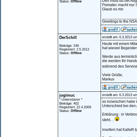
Den mußt du bei Abg
Status:
Offline
Fismatec macht nur S
Glaub es mir.
________________
Greetings to the NSA.
DerSchill
erstellt am: 6.3.2013 u
Heute mit einem Mita
Beiträge: 246
hat wieviel Begeiste
Registriert: 2.5.2012
Status:
Offline
Werde aus terminlic
die werden Ihr Hand
während des Service
Viele Grüße,
Markus
jogimuc
erstellt am: 6.3.2013 u
* Unterstützer *
so inzwischen habe i
Beiträge: 402
Unterschied bei den
Registriert: 22.4.2009
Status:
Offline
Erklärung : in Verbi
steht....
insofern hat KalleR t