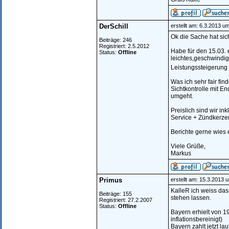
DerSchill
erstellt am: 6.3.2013 u
Ok die Sache hat sich
Beiträge: 246
Registriert: 2.5.2012
Habe für den 15.03. 
Status:
Offline
leichtes,geschwindig
Leistungssteigerung
Was ich sehr fair fi
Sichtkontrolle mit 
umgeht.
Preislich sind wir in
Service + Zündkerze
Berichte gerne wies e
Viele Grüße,
Markus
Primus
erstellt am: 15.3.2013 
KalleR ich weiss dass
Beiträge: 155
stehen lassen.
Registriert: 27.2.2007
Status:
Offline
Bayern erhielt von 19
inflationsbereinigt)
Bayern zahlt jetzt lau