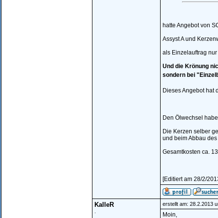
hatte Angebot von S
Assyst A und Kerzen
als Einzelauftrag n
Und die Krönung nich
sondern bei "Einze
Dieses Angebot hat 
Den Ölwechsel habe i
Die Kerzen selber gew
und beim Abbau des 
Gesamtkosten ca. 135
[Editiert am 28/2/20
KalleR
erstellt am: 28.2.2013 
.
Moin,