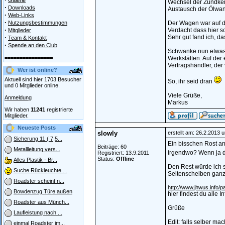
Galerie
Wechsel der Zündker
·
Downloads
Austausch der Ölwan
·
Web-Links
·
Nutzungsbestimmungen
Der Wagen war auf der
·
Verdacht dass hier s
Mitglieder
·
Sehr gut fand ich, d
Team & Kontakt
·
Spende an den Club
Schwanke nun etwas h
================
Werkstätten. Auf der 
Vertragshändler, der
Wer ist online?
Aktuell sind hier 1703 Besucher
So, ihr seid dran
und 0 Mitglieder online.
Viele Grüße,
Anmeldung
Markus
Wir haben
11241
registrierte
Mitglieder.
Neueste Posts
slowly
erstellt am: 26.2.2013 
Sicherung 11 ( 7,5...
Ein bisschen Rost an 
Beiträge: 60
Metallleitung vers...
irgendwo? Wenn ja d
Registriert: 13.9.2011
Status:
Offline
Alles Plastik - Br...
Den Rest würde ich s
Suche Rückleuchte ...
Seitenscheiben ganz
Roadster scheint n...
http://www.jhwus.info
Bowdenzug Türe außen
hier findest du alle 
Roadster aus Münch...
Grüße
Laufleistung nach ...
Edit: falls selber m
einmal Roadster im...