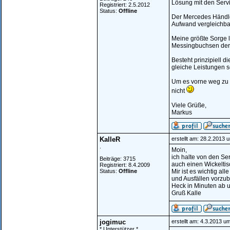
Lösung mit den Serv
Registriert: 2.5.2012
Status:
Offline
Der Mercedes Händle
Aufwand vergleichbar
Meine größte Sorge l
Messingbuchsen der
Besteht prinzipiell 
gleiche Leistungen 
Um es vorne weg zu 
nicht
Viele Grüße,
Markus
KalleR
erstellt am: 28.2.2013 
.
Moin,
ich halte von den Ser
Beiträge: 3715
auch einen Wickelti
Registriert: 8.4.2009
Status:
Offline
Mir ist es wichtig a
und Ausfällen vorzub
Heck in Minuten ab 
Gruß Kalle
jogimuc
erstellt am: 4.3.2013 u
* Unterstützer *