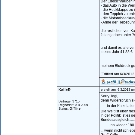
Der Edelschrauber im
- das Auto in die Wer
- die Heckklappe zu 
- den Teppich zu en
- die Motorabdeckun
- Arme der Hebebüh
die restlichen von K
fallen jedoch unter
und damit es alle ve
letztes Jahr 41.88 €
meinem Blutdruck ge
[Editiert am 6/3/2013
KalleR
erstellt am: 6.3.2013 u
.
Sorry Jogi,
denn Widerspruch sie
Beiträge: 3715
Registriert: 8.4.2009
.......in der Kalkul
Status:
Offline
Die Welt ist eben fie
In der Politik ist es
Bundesausgleich......
...........na wieder 1
....wenn nicht schieb
Gruß Kalle