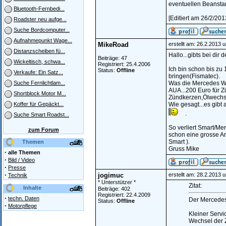
eventuellen Beanst
Bluetooth-Fernbedi...
[Editiert am 26/2/201
Roadster neu aufge...
Suche Bordcomputer...
Aufnahmepunkt Wage...
MikeRoad
erstellt am: 26.2.2013 
Distanzscheiben fü...
Hallo...gibts bei dir 
Beiträge: 47
Wickeltisch, schwa...
Registriert: 25.4.2006
Ich bin schon bis zu
Status:
Offline
Verkaufe: Ein Satz...
bringen(Fismatec).
Was die Mercedes Wer
Suche Fernlichtlam...
AUA...200 Euro für Z
Shortblock Motor M...
Zündkerzen,Ölwechse
Wie gesagt...es gibt
Koffer für Gepäckt...
.
Suche Smart Roadst...
So verliert Smart/Me
zum Forum
schon eine grosse Anz
Smart ).
Themen
Gruss Mike
·
alle Themen
·
Bild / Video
·
Presse
·
jogimuc
erstellt am: 28.2.2013 
Technik
* Unterstützer *
Zitat:
Inhalte
Beiträge: 402
Registriert: 22.4.2009
·
techn. Daten
Der Mercedes 
Status:
Offline
·
Motorpflege
Kleiner Servi
Wechsel der 