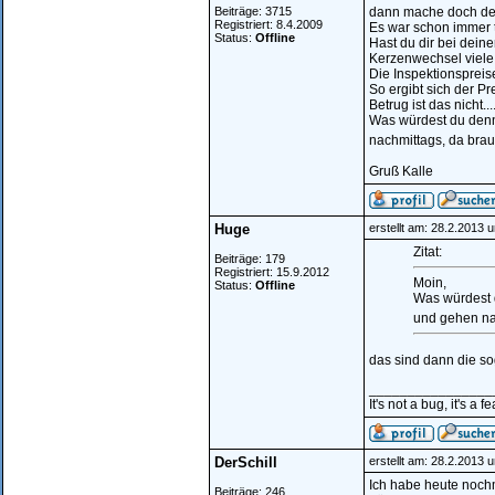
Beiträge: 3715
dann mache doch den
Registriert: 8.4.2009
Es war schon immer t
Status:
Offline
Hast du dir bei dei
Kerzenwechsel viele A
Die Inspektionspreis
So ergibt sich der Pr
Betrug ist das nicht..
Was würdest du denn
nachmittags, da brauc
Gruß Kalle
Huge
erstellt am: 28.2.2013 
Zitat:
Beiträge: 179
Registriert: 15.9.2012
Moin,
Status:
Offline
Was würdest 
und gehen nac
das sind dann die so
________________
It's not a bug, it's a f
DerSchill
erstellt am: 28.2.2013 
Ich habe heute noch
Beiträge: 246