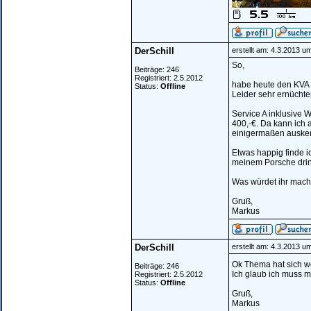
DerSchill
erstellt am: 4.3.2013 u
So,
Beiträge: 246
Registriert: 2.5.2012
habe heute den KVA 
Status:
Offline
Leider sehr ernüchte
Service A inklusive 
400,-€. Da kann ich 
einigermaßen ausken
Etwas happig finde ic
meinem Porsche drin
Was würdet ihr mac
Gruß,
Markus
DerSchill
erstellt am: 4.3.2013 u
Ok Thema hat sich wo
Beiträge: 246
Ich glaub ich muss ma
Registriert: 2.5.2012
Status:
Offline
Gruß,
Markus