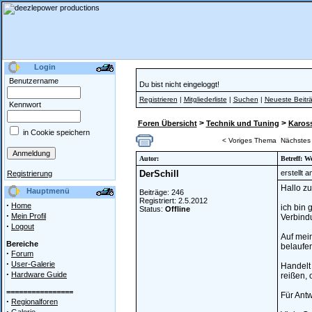
Login
Benutzername
Du bist nicht eingeloggt!
Registrieren
|
Mitgliederliste
|
Suchen
|
Neueste Beitr
Kennwort
>
>
Foren Übersicht
Technik und Tuning
Kaross
in Cookie speichern
< Voriges Thema
Nächstes
Autor:
Betreff: 
DerSchill
erstellt 
Registrierung
Hallo z
Hauptmenü
Beiträge: 246
Registriert: 2.5.2012
·
Home
ich bin 
Status:
Offline
·
Mein Profil
Verbind
·
Logout
Auf mein
Bereiche
belaufen
·
Forum
·
User-Galerie
Handelt 
·
Hardware Guide
reißen, 
================
Für Antw
·
Regionalforen
·