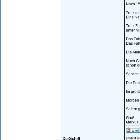
Nach 15
Trotz me
Eine Ne
Trotz Zu
unter Mi
Das Fahr
Das Fahr
Die Aluf
Nach Ga
schon di
Service 
Die Prob
Im große
Morgen k
Sofern g
Gruß,
Markus
DerSchill
erstellt 