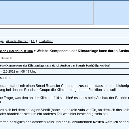
äge
|
Aktuelle Themen
|
FAQ
|
Statistiken
> Welche Komponente der Klimaanlage kann durch Ausbau
erie / Interieur / Klima
 Thema >
Welche Komponente der Klimaanlage kann durch Ausbau der Batterie beschädigt werden?
am: 2.5.2012 um 08:43 Uhr:
usammen,
gerade dabei mir einen Smart Roadster Coupe auszusuchen, dass meinen bisherigen 
ung bei dessen Roadster Coupe die Klimaaanlage ohne Funktion sein soll.
e Frage, was den an der Klima defekt sei, hieß es, dass beim Ausbau der Batterie 
.
es sich bei dem besagten Ventil (habe leider kein Auto vor Ort, an dem ich das se
oder handelt es sich um ein anderes Teil was hier beschädigt sein soll.
orten bezüglich des defekten Teils und der zu erwartenden Kosten wäre ich sehr d