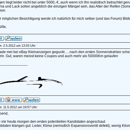
n liegt leider nicht bei unter 5000,-€, auch wenn ich Ihn realistisch betrachtet ge
ima und Lack sollen angeblich die einzigen Mängel sein, das Alter der Reifen (So
zen.
r möglichen Besichtigung werde ich natürlich für mich selber (und das Forum) Bil
üße,
am: 2.5.2012 um 13:03 Uhr:
ade mei bei eBay Kleinanzeigen geguckt......nach den ersten Sonnenstrahlen sche
rin. Gut, waren meisst keine Coupes und auch mehr als 50000Km gelaufen
______________
am: 11.5.2012 um 19:57 Uhr:
bend,
e mir heute morgen den ersten potentiellen Kandidaten angeschaut.
daten klangen gut: Leder, Klima (vermutlich Expansionsventil defekt), wenig Kilome