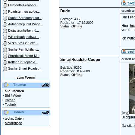
Bluetooth-Fernbedi...
Dude
erstellt 
Roadster neu aufge...
Die Frag
Suche Bordcomputer...
Beiträge: 4358
Registriert: 17.12.2009
Aufnahmepunkt Wage...
Hier:
htt
Status:
Offline
von den 
Distanzscheiben fü...
Wickeltisch, schwa...
Ich würd
Verkaufe: Ein Satz...
Suche Fernlichtlam...
Shortblock Motor M...
SmartRoadsterCoupe
erstellt 
Koffer für Gepäckt...
Beiträge: 9230
Suche Smart Roadst...
Registriert: 8.4.2009
Status:
Offline
zum Forum
Themen
·
alle Themen
·
Bild / Video
·
Presse
·
Technik
Inhalte
[img]
Bildquel
·
techn. Daten
·
Motorpflege
Da sitzt 
______