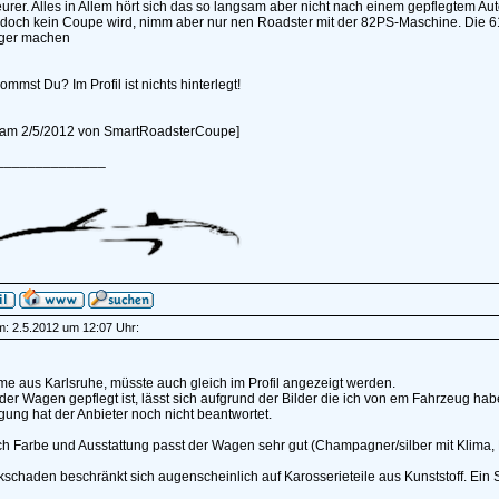
urer. Alles in Allem hört sich das so langsam aber nicht nach einem gepflegtem A
 doch kein Coupe wird, nimm aber nur nen Roadster mit der 82PS-Maschine. Die 61
ger machen
mmst Du? Im Profil ist nichts hinterlegt!
rt am 2/5/2012 von SmartRoadsterCoupe]
______________
am: 2.5.2012 um 12:07 Uhr:
e aus Karlsruhe, müsste auch gleich im Profil angezeigt werden.
der Wagen gepflegt ist, lässt sich aufgrund der Bilder die ich von em Fahrzeug habe
gung hat der Anbieter noch nicht beantwortet.
h Farbe und Ausstattung passt der Wagen sehr gut (Champagner/silber mit Klima, 
schaden beschränkt sich augenscheinlich auf Karosserieteile aus Kunststoff. Ein 