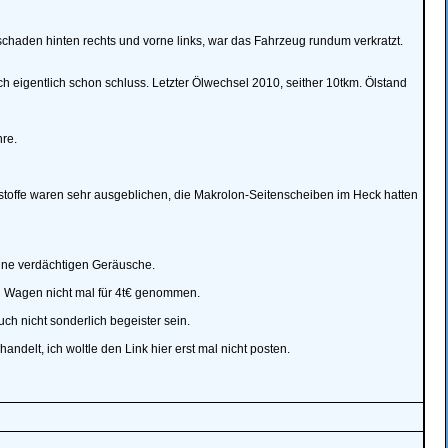
haden hinten rechts und vorne links, war das Fahrzeug rundum verkratzt.
ch eigentlich schon schluss. Letzter Ölwechsel 2010, seither 10tkm. Ölstand
re.
toffe waren sehr ausgeblichen, die Makrolon-Seitenscheiben im Heck hatten
eine verdächtigen Geräusche.
en Wagen nicht mal für 4t€ genommen.
ch nicht sonderlich begeister sein.
delt, ich woltle den Link hier erst mal nicht posten.