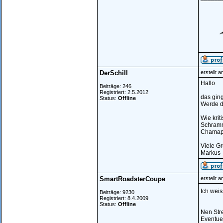
DerSchill
erstellt 
Hallo
Beiträge: 246
Registriert: 2.5.2012
das ging
Status:
Offline
Werde d
Wie krit
Schramme
Chamap
Viele Gr
Markus
SmartRoadsterCoupe
erstellt 
Ich weis
Beiträge: 9230
Registriert: 8.4.2009
Status:
Offline
Nen Stre
Eventuel