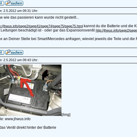
am: 2.5.2012 um 09:31 Uhr:
e wie das passieren kann wurde nicht gestellt...
kannst du die Batterie und die K
p://jhwus.info/page2/page41/page74/page75/page75.html
Leitungen beschädigt ist - oder gar das Expansionsventil
http://jhwus.info/page2/pa
e an Deiner Stelle bei Smart/Mercedes anfragen, wieviel jeweils die Teile und die
am: 2.5.2012 um 09:43 Uhr:
[/img]
le: www.jhwus.info
das Ventil direkt hinter der Batterie
______________