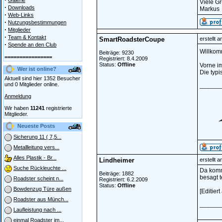
Galerie
Viele Gr
·
Downloads
Markus
·
Web-Links
·
Nutzungsbestimmungen
·
Mitglieder
·
Team & Kontakt
SmartRoadsterCoupe
erstellt 
·
Spende an den Club
Willko
Beiträge: 9230
================
Registriert: 8.4.2009
Status:
Offline
Vorne im
Wer ist online?
Die typi
Aktuell sind hier 1352 Besucher
und 0 Mitglieder online.
______
Anmeldung
Wir haben
11241
registrierte
Mitglieder.
Neueste Posts
Sicherung 11 ( 7,5...
Metallleitung vers...
Alles Plastik - Br...
Lindheimer
erstellt 
Suche Rückleuchte ...
Da kommt
Beiträge: 1882
besagt t
Roadster scheint n...
Registriert: 6.2.2009
Status:
Offline
Bowdenzug Türe außen
[Editier
Roadster aus Münch...
______
Laufleistung nach ...
einmal Roadster im...