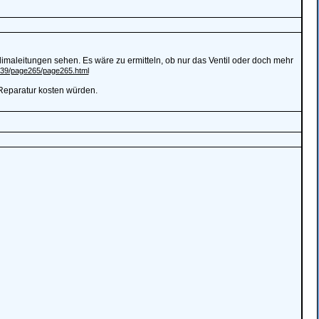
limaleitungen sehen. Es wäre zu ermitteln, ob nur das Ventil oder doch mehr
ge39/page265/page265.html
 Reparatur kosten würden.