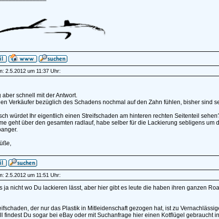
am: 2.5.2012 um 11:37 Uhr:
 aber schnell mit der Antwort.
en Verkäufer bezüglich des Schadens nochmal auf den Zahn fühlen, bisher sind se
isch würdet Ihr eigentlich einen Streifschaden am hinteren rechten Seitenteil sehen
 geht über den gesamten radlauf, habe selber für die Lackierung sebligens um die 60
anger.
üße,
am: 2.5.2012 um 11:51 Uhr:
s ja nicht wo Du lackieren lässt, aber hier gibt es leute die haben ihren ganzen Roa
ifschaden, der nur das Plastik in Mitleidenschaft gezogen hat, ist zu Vernachlässig
l findest Du sogar bei eBay oder mit Suchanfrage hier einen Kotflügel gebraucht