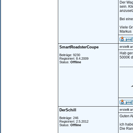
Der Wage
sein. Kl
anzuset
Bei eine
Viele Gr
Markus
SmartRoadsterCoupe
erstellt 
Hab ger
Beiträge: 9230
5000€ d
Registriert: 8.4.2009
Status:
Offline
______
DerSchill
erstellt 
Guten A
Beiträge: 246
Registriert: 2.5.2012
ich hab
Status:
Offline
Die Rand