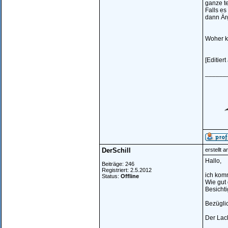
ganze te
Falls es
dann Är
Woher ko
[Editie
______
DerSchill
erstellt 
Hallo,
Beiträge: 246
Registriert: 2.5.2012
ich komm
Status:
Offline
Wie gut 
Besichti
Bezüglic
Der Lack