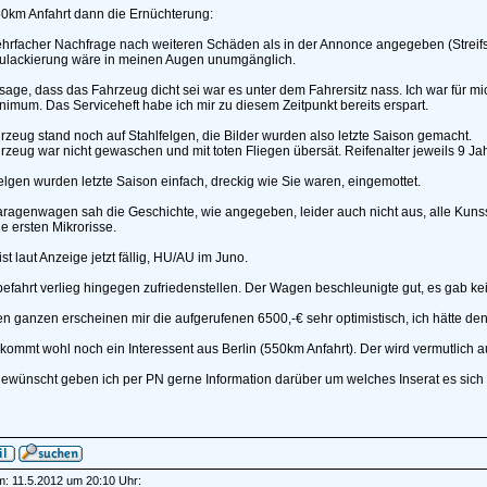
0km Anfahrt dann die Ernüchterung:
hrfacher Nachfrage nach weiteren Schäden als in der Annonce angegeben (Streifsc
ulackierung wäre in meinen Augen unumgänglich.
sage, dass das Fahrzeug dicht sei war es unter dem Fahrersitz nass. Ich war für mi
nimum. Das Serviceheft habe ich mir zu diesem Zeitpunkt bereits erspart.
zeug stand noch auf Stahlfelgen, die Bilder wurden also letzte Saison gemacht.
zeug war nicht gewaschen und mit toten Fliegen übersät. Reifenalter jeweils 9 Jah
elgen wurden letzte Saison einfach, dreckig wie Sie waren, eingemottet.
ragenwagen sah die Geschichte, wie angegeben, leider auch nicht aus, alle Kunss
e ersten Mikrorisse.
ist laut Anzeige jetzt fällig, HU/AU im Juno.
efahrt verlieg hingegen zufriedenstellen. Der Wagen beschleunigte gut, es gab k
n ganzen erscheinen mir die aufgerufenen 6500,-€ sehr optimistisch, ich hätte d
ommt wohl noch ein Interessent aus Berlin (550km Anfahrt). Der wird vermutlich au
ewünscht geben ich per PN gerne Information darüber um welches Inserat es sich han
am: 11.5.2012 um 20:10 Uhr: