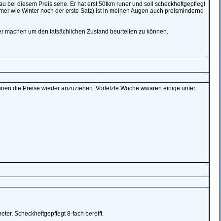
nau bei diesem Preis sehe. Er hat erst 50tkm runer und soll scheckheftgepflegt
mmer wie Winter noch der erste Satz) ist in meinen Augen auch preismindernd
der machen um den tatsächlichen Zustand beurteilen zu können.
inen die Preise wieder anzuziehen. Vorletzte Woche wwaren einige unter
ter, Scheckheftgepflegt 8-fach bereift.