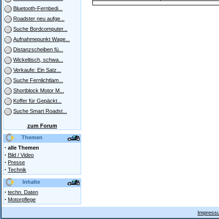
Bluetooth-Fernbedi...
Roadster neu aufge...
Suche Bordcomputer...
Aufnahmepunkt Wage...
Distanzscheiben fü...
Wickeltisch, schwa...
Verkaufe: Ein Satz...
Suche Fernlichtlam...
Shortblock Motor M...
Koffer für Gepäckt...
Suche Smart Roadst...
zum Forum
Themen
·
alle Themen
·
Bild / Video
·
Presse
·
Technik
Inhalte
·
techn. Daten
·
Motorpflege
Impressu