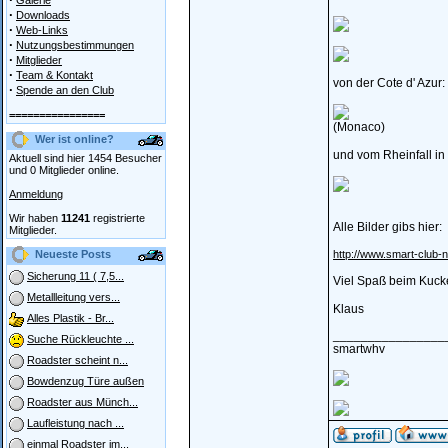
Galerie
·
Downloads
·
Web-Links
·
Nutzungsbestimmungen
·
Mitglieder
·
Team & Kontakt
von der Cote d' Azur:
·
Spende an den Club
================
(Monaco)
Wer ist online?
und vom Rheinfall in
Aktuell sind hier 1454 Besucher
und 0 Mitglieder online.
Anmeldung
Wir haben
11241
registrierte
Alle Bilder gibs hier:
Mitglieder.
Neueste Posts
http://www.smart-club-
Sicherung 11 ( 7,5...
Viel Spaß beim Kuck
Metallleitung vers...
Klaus
Alles Plastik - Br...
________________
Suche Rückleuchte ...
smartwhv
Roadster scheint n...
Bowdenzug Türe außen
Roadster aus Münch...
Laufleistung nach ...
einmal Roadster im...