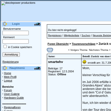
Login
Benutzername
Du bist nicht eingeloggt!
Registrieren
|
Mitgliederliste
|
Suchen
|
Neueste Beiträ
Kennwort
>
> Zurück v
Foren Übersicht
Tourenvorschläge
in Cookie speichern
< Voriges Thema
Nächstes Thema >
Autor:
Betreff: Zurück von einer 
smartwhv
Registrierung
erstellt am: 31.7.2
Hauptmenü
Moin,
Beiträge: 17
Registriert: 12.5.2004
·
Home
Status:
Offline
kleiner Vorschlag für n
·
Mein Profil
·
Logout
im Juli 2006 erfüllte
Grandes Alpes" abzufa
Bereiche
anderem über die bei
·
Forum
und dem "Col d' Galub
·
User-Galerie
sehr abenteuerlich.
·
Hardware Guide
Nun, ich bin wieder 
================
·
Regionalforen
von der Tour des Gra
·