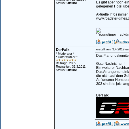
Es gibt aber noch ei
Status:
Offline
gelegenen Hotel übe
Aktuelle Infos immer 
www.roadster-times
________________
" Youngtimer = zukünf
DerFalk
erstellt am: 3.4.2019 u
* Moderator *
Das Planungskomitee
* Unterstützer *
Beiträge: 2895
Gute Nachrichten!
Registriert: 31.3.2011
Ein weiterer Nachbar
Status:
Offline
Das Arrangement ink
die nicht auf dem Ge
Auf unserer Homepage
303 sind bis jetzt an
________________
DerFalk