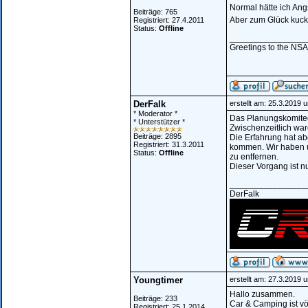
Normal hätte ich Angs
Beiträge: 765
Aber zum Glück kuckt
Registriert: 27.4.2011
Status:
Offline
________________
Greetings to the NSA.
DerFalk
erstellt am: 25.3.2019 
* Moderator *
Das Planungskomitee
* Unterstützer *
Zwischenzeitlich wa
Beiträge: 2895
Die Erfahrung hat abe
Registriert: 31.3.2011
kommen. Wir haben u
Status:
Offline
zu entfernen.
Dieser Vorgang ist n
________________
DerFalk
Youngtimer
erstellt am: 27.3.2019 
Hallo zusammen.
Beiträge: 233
Car & Camping ist vö
Registriert: 25.1.2014