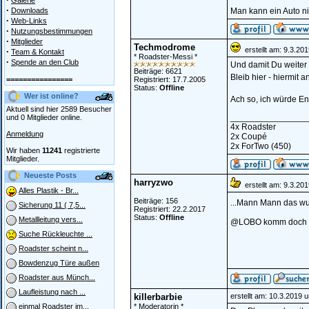
Galerie
·
Downloads
Man kann ein Auto n
·
Web-Links
·
Nutzungsbestimmungen
·
Mitglieder
Techmodrome
erstellt am: 9.3.20
·
Team & Kontakt
* Roadster-Messi *
·
Spende an den Club
Und damit Du weiter 
Beiträge: 6621
Bleib hier - hiermit 
================
Registriert: 17.7.2005
Status:
Offline
Wer ist online?
Ach so, ich würde E
Aktuell sind hier 2589 Besucher
________________
und 0 Mitglieder online.
4x Roadster
Anmeldung
2x Coupé
2x ForTwo (450)
Wir haben
11241
registrierte
Mitglieder.
Neueste Posts
harryzwo
erstellt am: 9.3.20
Alles Plastik - Br...
Beiträge: 156
...Mann Mann das wu
Sicherung 11 ( 7,5...
Registriert: 22.2.2017
Status:
Offline
Metallleitung vers...
@LOBO komm doch ma
Suche Rückleuchte ...
Roadster scheint n...
Bowdenzug Türe außen
Roadster aus Münch...
Laufleistung nach ...
killerbarbie
erstellt am: 10.3.2019 
* Moderatorin *
einmal Roadster im...