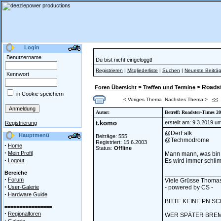
Login
Benutzername
Du bist nicht eingeloggt!
Registrieren
|
Mitgliederliste
|
Suchen
|
Neueste Beiträ
Kennwort
>
> Roads
Foren Übersicht
Treffen und Termine
in Cookie speichern
<<
< Voriges Thema
Nächstes Thema >
Autor:
Betreff: Roadster-Times 
t.komo
erstellt am: 9.3.2019 u
Registrierung
@DerFalk
Hauptmenü
Beiträge: 555
@Techmodrome
Registriert: 15.6.2003
·
Home
Status:
Offline
·
Mein Profil
Mann mann, was bin i
·
Logout
Es wird immer schlim
Bereiche
________________
·
Forum
Viele Grüsse Thoma
·
User-Galerie
- powered by CS -
·
Hardware Guide
BITTE KEINE PN SC
================
·
Regionalforen
WER SPÄTER BREMS
·