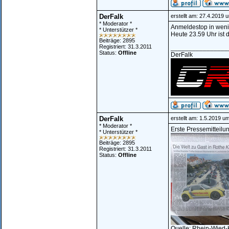
DerFalk
erstellt am: 27.4.2019 
* Moderator *
Anmeldestop in wen
* Unterstützer *
Heute 23.59 Uhr ist d
Beiträge: 2895
Registriert: 31.3.2011
________________
Status:
Offline
DerFalk
DerFalk
erstellt am: 1.5.2019 u
* Moderator *
Erste Pressemitteilu
* Unterstützer *
Beiträge: 2895
Registriert: 31.3.2011
Status:
Offline
Quelle: Rhein-Wied-K