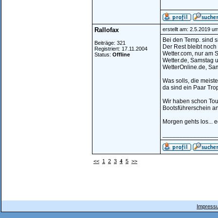
Rallofax
erstellt am: 2.5.2019 u
Bei den Temp. sind si
Beiträge: 321
Der Rest bleibt noch 
Registriert: 17.11.2004
Wetter.com, nur am S
Status:
Offline
Wetter.de, Samstag 
WetterOnline.de, Sa
Was solls, die meist
da sind ein Paar Tro
Wir haben schon Tour
Bootsführerschein a
Morgen gehts los... e
________________
<<
1
2
3
4
5
>>
Impressu