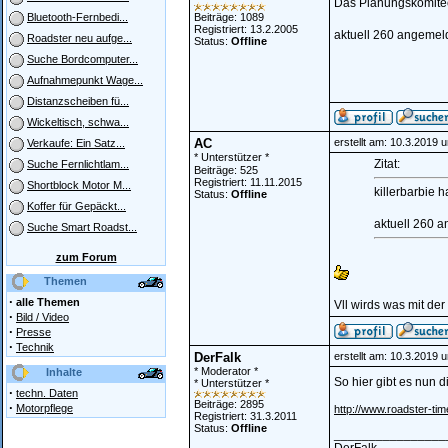
Das Planungskomitee
Beiträge: 1089
Bluetooth-Fernbedi...
Registriert: 13.2.2005
aktuell 260 angemeld
Roadster neu aufge...
Status:
Offline
Suche Bordcomputer...
Aufnahmepunkt Wage...
Distanzscheiben fü...
Wickeltisch, schwa...
AC
erstellt am: 10.3.2019 
Verkaufe: Ein Satz...
* Unterstützer *
Zitat:
Suche Fernlichtlam...
Beiträge: 525
Registriert: 11.11.2015
Shortblock Motor M...
killerbarbie 
Status:
Offline
Koffer für Gepäckt...
aktuell 260 a
Suche Smart Roadst...
zum Forum
Themen
·
alle Themen
Vll wirds was mit de
·
Bild / Video
·
Presse
·
Technik
DerFalk
erstellt am: 10.3.2019 
* Moderator *
Inhalte
So hier gibt es nun d
* Unterstützer *
·
techn. Daten
Beiträge: 2895
·
Motorpflege
http://www.roadster-ti
Registriert: 31.3.2011
Status:
Offline
________________