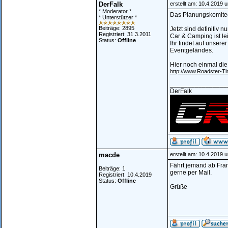
DerFalk
erstellt am: 10.4.2019 
* Moderator *
Das Planungskomitee
* Unterstützer *
Beiträge: 2895
Jetzt sind definitiv n
Registriert: 31.3.2011
Car & Camping ist le
Status:
Offline
Ihr findet auf unse
Eventgeländes.
Hier noch einmal di
http://www.Roadster-T
________________
DerFalk
macde
erstellt am: 10.4.2019 
Fährt jemand ab Frank
Beiträge: 1
gerne per Mail.
Registriert: 10.4.2019
Status:
Offline
Grüße