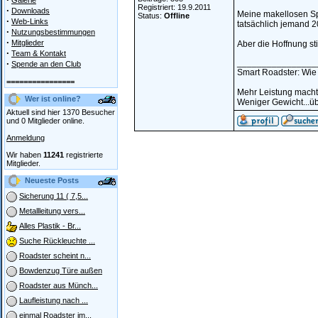
Galerie
Registriert: 19.9.2011
·
Downloads
Meine makellosen Spi
Status:
Offline
·
Web-Links
tatsächlich jemand 200
·
Nutzungsbestimmungen
·
Mitglieder
Aber die Hoffnung stir
·
Team & Kontakt
________________
·
Spende an den Club
Smart Roadster: Wie 
================
Mehr Leistung macht 
Wer ist online?
Weniger Gewicht...üb
Aktuell sind hier 1370 Besucher
und 0 Mitglieder online.
Anmeldung
Wir haben
11241
registrierte
Mitglieder.
Neueste Posts
Sicherung 11 ( 7,5...
Metallleitung vers...
Alles Plastik - Br...
Suche Rückleuchte ...
Roadster scheint n...
Bowdenzug Türe außen
Roadster aus Münch...
Laufleistung nach ...
einmal Roadster im...