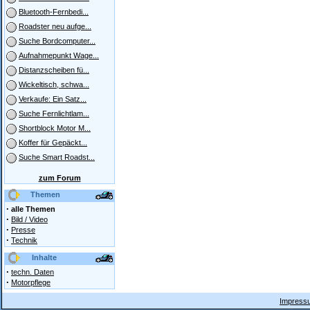
Bluetooth-Fernbedi...
Roadster neu aufge...
Suche Bordcomputer...
Aufnahmepunkt Wage...
Distanzscheiben fü...
Wickeltisch, schwa...
Verkaufe: Ein Satz...
Suche Fernlichtlam...
Shortblock Motor M...
Koffer für Gepäckt...
Suche Smart Roadst...
zum Forum
Themen
·
alle Themen
·
Bild / Video
·
Presse
·
Technik
Inhalte
·
techn. Daten
·
Motorpflege
Impressu