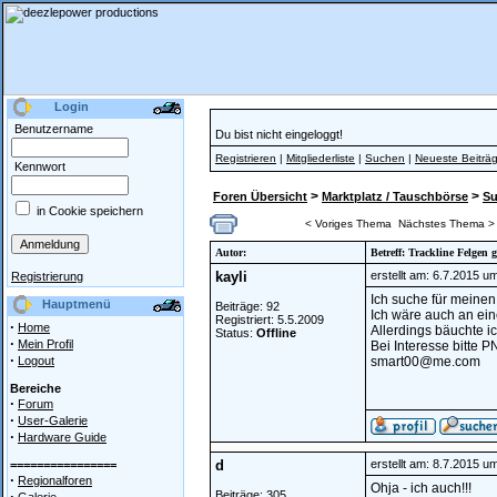
Login
Benutzername
Du bist nicht eingeloggt!
Registrieren
|
Mitgliederliste
|
Suchen
|
Neueste Beiträ
Kennwort
>
>
Foren Übersicht
Marktplatz / Tauschbörse
S
in Cookie speichern
< Voriges Thema
Nächstes Thema >
Autor:
Betreff: Trackline Felgen 
kayli
erstellt am: 6.7.2015 u
Registrierung
Ich suche für meinen
Hauptmenü
Beiträge: 92
Ich wäre auch an ein
Registriert: 5.5.2009
·
Home
Allerdings bäuchte i
Status:
Offline
·
Mein Profil
Bei Interesse bitte P
·
Logout
smart00@me.com
Bereiche
·
Forum
·
User-Galerie
·
Hardware Guide
d
erstellt am: 8.7.2015 u
================
·
Regionalforen
Ohja - ich auch!!!
·
Beiträge: 305