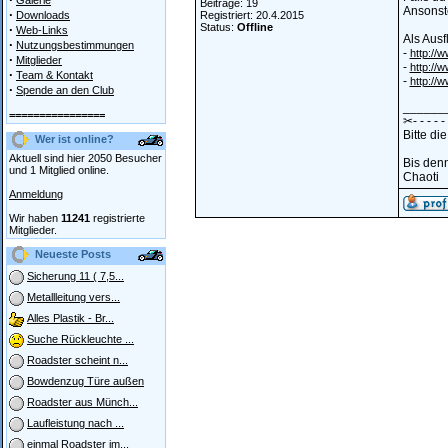
Galerie
Beiträge: 19
Ansonste
·
Downloads
Registriert: 20.4.2015
Status:
Offline
·
Web-Links
Als Ausf
·
Nutzungsbestimmungen
-
http://
·
Mitglieder
-
http://
·
Team & Kontakt
-
http://
·
Spende an den Club
______
================
✂- - - - - -
Bitte di
Wer ist online?
Aktuell sind hier 2050 Besucher
Bis den
und 1 Mitglied online.
Chaoti
Anmeldung
Wir haben
11241
registrierte
Mitglieder.
Neueste Posts
Sicherung 11 ( 7,5...
Metallleitung vers...
Alles Plastik - Br...
Suche Rückleuchte ...
Roadster scheint n...
Bowdenzug Türe außen
Roadster aus Münch...
Laufleistung nach ...
einmal Roadster im...