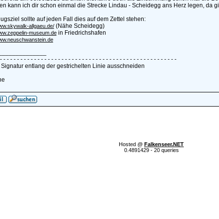
n kann ich dir schon einmal die Strecke Lindau - Scheidegg ans Herz legen, da gi
lugsziel sollte auf jeden Fall dies auf dem Zettel stehen:
(Nähe Scheidegg)
www.skywalk-allgaeu.de/
in Friedrichshafen
www.zeppelin-museum.de
www.neuschwanstein.de
______________
 - - - - - - - - - - - - - - - - - - - - - - - - - - - - - - - - - - - - - - - - - - - - - - - - - - -
e Signatur entlang der gestrichelten Linie ausschneiden
ne
Hosted @
Falkenseer.NET
0.4891429 - 20 queries