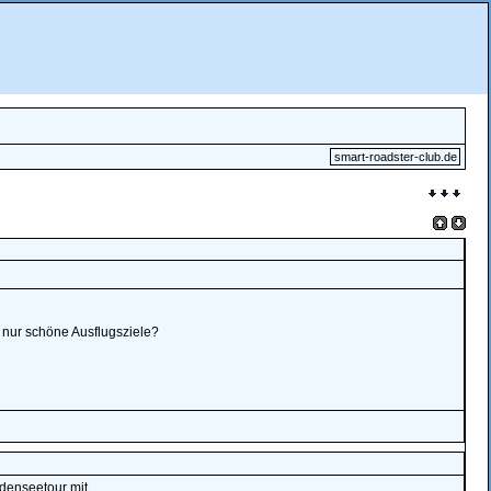
smart-roadster-club.de
 nur schöne Ausflugsziele?
denseetour mit.