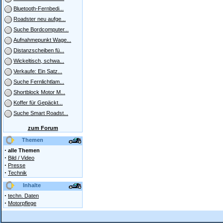
Bluetooth-Fernbedi...
Roadster neu aufge...
Suche Bordcomputer...
Aufnahmepunkt Wage...
Distanzscheiben fü...
Wickeltisch, schwa...
Verkaufe: Ein Satz...
Suche Fernlichtlam...
Shortblock Motor M...
Koffer für Gepäckt...
Suche Smart Roadst...
zum Forum
Themen
·
alle Themen
·
Bild / Video
·
Presse
·
Technik
Inhalte
·
techn. Daten
·
Motorpflege