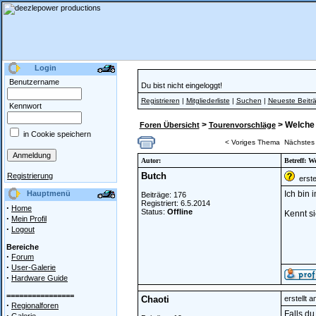
Login
Benutzername
Du bist nicht eingeloggt!
Registrieren
|
Mitgliederliste
|
Suchen
|
Neueste Beitr
Kennwort
>
> Welche 
Foren Übersicht
Tourenvorschläge
in Cookie speichern
< Voriges Thema
Nächstes
Autor:
Betreff: 
Butch
Registrierung
erstel
Hauptmenü
Ich bin 
Beiträge: 176
Registriert: 6.5.2014
·
Home
Status:
Offline
Kennt si
·
Mein Profil
·
Logout
Bereiche
·
Forum
·
User-Galerie
·
Hardware Guide
================
Chaoti
erstellt 
·
Regionalforen
Falls du
·