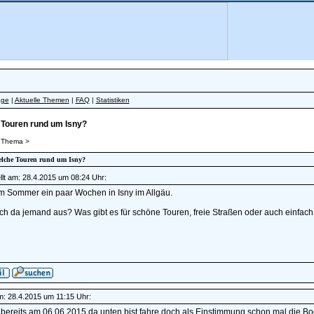
äge
|
Aktuelle Themen
|
FAQ
|
Statistiken
Touren rund um Isny?
 Thema >
Welche Touren rund um Isny?
lt am: 28.4.2015 um 08:24 Uhr:
im Sommer ein paar Wochen in Isny im Allgäu.
ch da jemand aus? Was gibt es für schöne Touren, freie Straßen oder auch einfach
am: 28.4.2015 um 11:15 Uhr:
 bereits am 06.06.2015 da unten bist fahre doch als Einstimmung schon mal die Bo