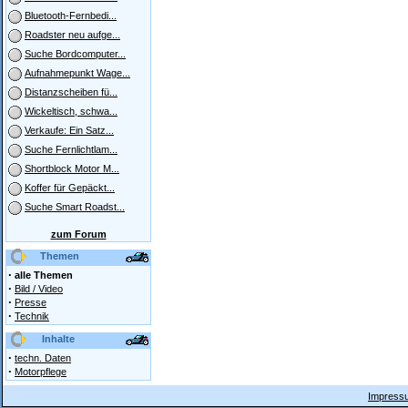
Bluetooth-Fernbedi...
Roadster neu aufge...
Suche Bordcomputer...
Aufnahmepunkt Wage...
Distanzscheiben fü...
Wickeltisch, schwa...
Verkaufe: Ein Satz...
Suche Fernlichtlam...
Shortblock Motor M...
Koffer für Gepäckt...
Suche Smart Roadst...
zum Forum
Themen
·
alle Themen
·
Bild / Video
·
Presse
·
Technik
Inhalte
·
techn. Daten
·
Motorpflege
Impressu