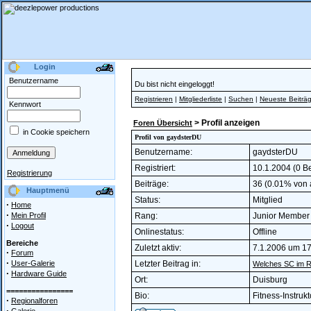
Login
Benutzername
Du bist nicht eingeloggt!
Registrieren
|
Mitgliederliste
|
Suchen
|
Neueste Beiträ
Kennwort
> Profil anzeigen
Foren Übersicht
in Cookie speichern
Profil von gaydsterDU
Benutzername:
gaydsterDU
Registriert:
10.1.2004 (0 Be
Registrierung
Beiträge:
36 (0.01% von a
Hauptmenü
Status:
Mitglied
·
Home
·
Mein Profil
Rang:
Junior Membe
·
Logout
Onlinestatus:
Offline
Bereiche
Zuletzt aktiv:
7.1.2006 um 17
·
Forum
·
User-Galerie
Letzter Beitrag in:
Welches SC im Ru
·
Hardware Guide
Ort:
Duisburg
================
Bio:
Fitness-Instrukt
·
Regionalforen
·