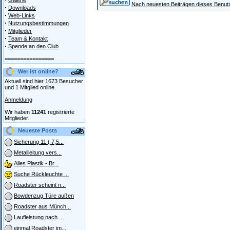
Galerie
Nach neuesten Beiträgen dieses Benut
·
Downloads
·
Web-Links
·
Nutzungsbestimmungen
·
Mitglieder
·
Team & Kontakt
·
Spende an den Club
================
Wer ist online?
Aktuell sind hier 1673 Besucher
und 1 Mitglied online.
Anmeldung
Wir haben
11241
registrierte
Mitglieder.
Neueste Posts
Sicherung 11 ( 7,5...
Metallleitung vers...
Alles Plastik - Br...
Suche Rückleuchte ...
Roadster scheint n...
Bowdenzug Türe außen
Roadster aus Münch...
Laufleistung nach ...
einmal Roadster im...