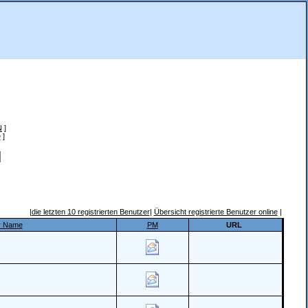
N
]
e
]
|
die letzten 10 registrierten Benutzer
|
Übersicht registrierte Benutzer online
|
er Name
PM
URL