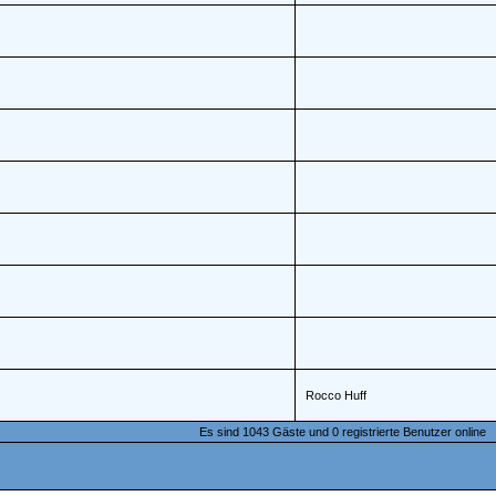
Rocco Huff
Es sind 1043 Gäste und 0 registrierte Benutzer online