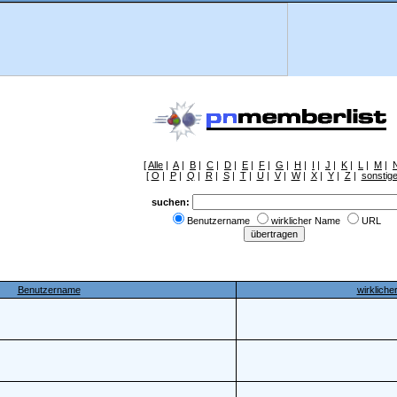
[
Alle
|
A
|
B
|
C
|
D
|
E
|
F
|
G
|
H
|
I
|
J
|
K
|
L
|
M
|
[
O
|
P
|
Q
|
R
|
S
|
T
|
U
|
V
|
W
|
X
|
Y
|
Z
|
sonstig
suchen:
Benutzername
wirklicher Name
URL
Benutzername
wirklich