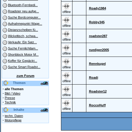
Bluetooth-Fernbedi...
Roady1984
Roadster neu aufge...
offline
Suche Bordcomputer...
Robby345
Aufnahmepunkt Wage...
offline
Distanzscheiben fü...
roadster287
Wickeltisch, schwa...
offline
Verkaufe: Ein Satz...
Suche Fernlichtlam...
ruediger2005
offline
Shortblock Motor M...
Koffer für Gepäckt...
Rennkugel
Suche Smart Roadst...
offline
zum Forum
Roadi
offline
Themen
·
alle Themen
Roadster12
·
Bild / Video
offline
·
Presse
·
Technik
RoccoHuff
offline
Inhalte
·
techn. Daten
·
Motorpflege