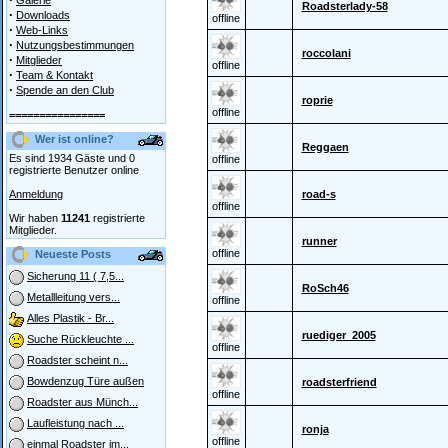
Galerie
Roadsterlady-58
·
Downloads
offline
·
Web-Links
·
Nutzungsbestimmungen
roccolani
·
Mitglieder
offline
·
Team & Kontakt
·
Spende an den Club
roprie
offline
================
Wer ist online?
Reggaen
Es sind 1934 Gäste und 0
offline
registrierte Benutzer online
Anmeldung
road-s
offline
Wir haben
11241
registrierte
Mitglieder.
runner
offline
Neueste Posts
Sicherung 11 ( 7,5...
RoSch46
Metallleitung vers...
offline
Alles Plastik - Br...
ruediger_2005
Suche Rückleuchte ...
offline
Roadster scheint n...
Bowdenzug Türe außen
roadsterfriend
offline
Roadster aus Münch...
Laufleistung nach ...
ronja
offline
einmal Roadster im...