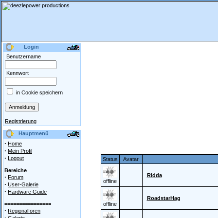
Login
Benutzername
Kennwort
in Cookie speichern
Registrierung
Hauptmenü
·
Home
·
Mein Profil
·
Logout
Status
Avatar
Bereiche
Ridda
·
Forum
offline
·
User-Galerie
·
Hardware Guide
RoadstarHag
================
offline
·
Regionalforen
·