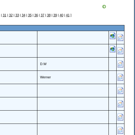
|
31
|
32
|
33
|
34
|
35
|
36
|
37
|
38
|
39
|
40
|
41
]
D.W
Werner