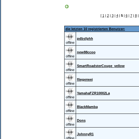
[
1
|
2
|
3
|
4
|
5
|
6
|
7
|
8
die letzten 10 registrierten Benutzer:
pdbsfphh
offline
new88ccoo
offline
SmartRoadsterCoupe_yellow
offline
fliegerwei
offline
YamahaFZR10002La
offline
BlackMamba
offline
Dons
offline
JohnnyR1
offline