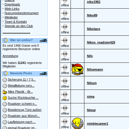
Galerie
niko1961
·
Downloads
offline
·
Web-Links
·
Nutzungsbestimmungen
Niko89
·
Mitglieder
offline
·
Team & Kontakt
·
Spende an den Club
Nikolaos
offline
================
Wer ist online?
Nikos_roadster425
Es sind 1466 Gäste und 0
offline
registrierte Benutzer online
Anmeldung
Nils
offline
Wir haben
11241
registrierte
Mitglieder.
Nilsemann
offline
Neueste Posts
Sicherung 11 ( 7,5...
Nilson
Metallleitung vers...
offline
Alles Plastik - Br...
nima
Suche Rückleuchte ...
offline
Roadster scheint n...
Bowdenzug Türe außen
Nimai
offline
Roadster aus Münch...
Laufleistung nach ...
nimblecareer1
offline
einmal Roadster im...