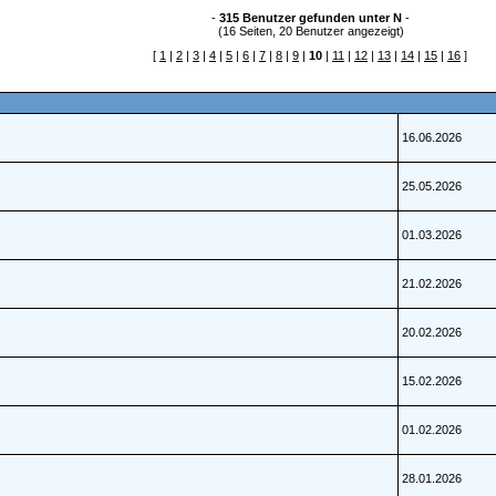
-
315 Benutzer gefunden unter N
-
(16 Seiten, 20 Benutzer angezeigt)
[
1
|
2
|
3
|
4
|
5
|
6
|
7
|
8
|
9
|
10
|
11
|
12
|
13
|
14
|
15
|
16
]
16.06.2026
25.05.2026
01.03.2026
21.02.2026
20.02.2026
15.02.2026
01.02.2026
28.01.2026