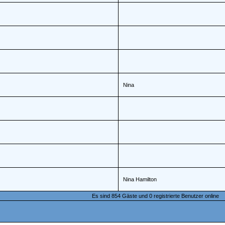
Nina
Nina Hamilton
Es sind 854 Gäste und 0 registrierte Benutzer online