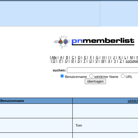
[
Alle
|
A
|
B
|
C
|
D
|
E
|
F
|
G
|
H
|
I
|
J
|
K
|
L
|
M
|
[
O
|
P
|
Q
|
R
|
S
|
T
|
U
|
V
|
W
|
X
|
Y
|
Z
|
sonstig
suchen:
Benutzername
wirklicher Name
URL
Benutzername
wirkli
Tom