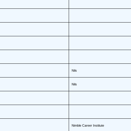
Nils
Nils
Nimble Career Institute