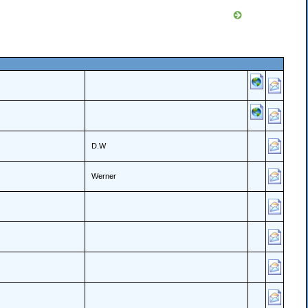
D.W
Werner