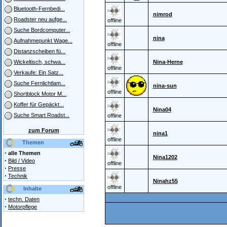
Bluetooth-Fernbedi...
nimrod
Roadster neu aufge...
offline
Suche Bordcomputer...
nina
Aufnahmepunkt Wage...
offline
Distanzscheiben fü...
Nina-Herne
Wickeltisch, schwa...
offline
Verkaufe: Ein Satz...
Suche Fernlichtlam...
nina-sun
offline
Shortblock Motor M...
Koffer für Gepäckt...
Nina04
Suche Smart Roadst...
offline
zum Forum
nina1
offline
Themen
·
alle Themen
Nina1202
·
Bild / Video
offline
·
Presse
·
Technik
Ninahz55
offline
Inhalte
·
techn. Daten
·
Motorpflege