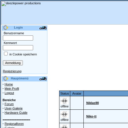
Login
Benutzername
Kennwort
in Cookie speichern
Registrierung
Hauptmenü
·
Home
·
Mein Profil
·
Logout
Status
Avatar
Bereiche
Niklas90
·
Forum
offline
·
User-Galerie
·
Hardware Guide
Niko-tt
================
offline
·
Regionalforen
·