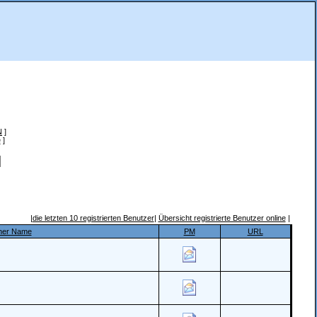
N
]
e
]
|
die letzten 10 registrierten Benutzer
|
Übersicht registrierte Benutzer online
|
cher Name
PM
URL