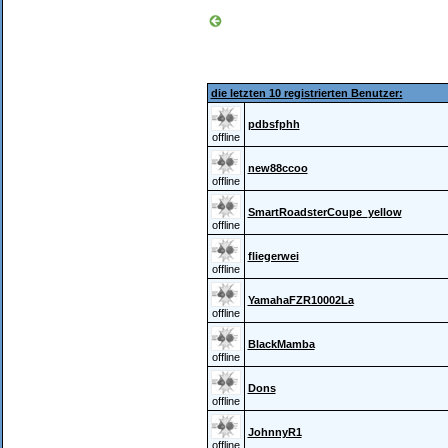
die letzten 10 registrierten Benutzer:
pdbsfphh
offline
new88ccoo
offline
SmartRoadsterCoupe_yellow
offline
fliegerwei
offline
YamahaFZR10002La
offline
BlackMamba
offline
Dons
offline
JohnnyR1
offline