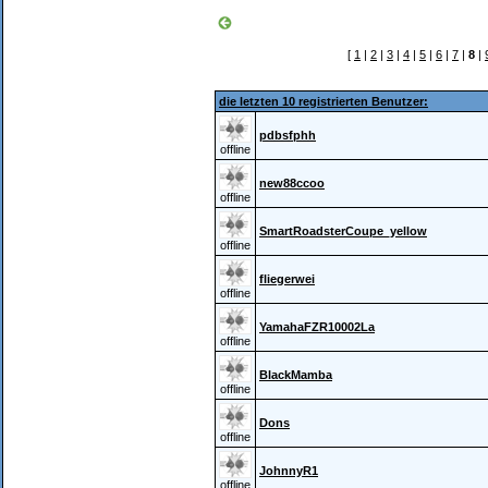
[
1
|
2
|
3
|
4
|
5
|
6
|
7
|
8
|
die letzten 10 registrierten Benutzer:
pdbsfphh
offline
new88ccoo
offline
SmartRoadsterCoupe_yellow
offline
fliegerwei
offline
YamahaFZR10002La
offline
BlackMamba
offline
Dons
offline
JohnnyR1
offline