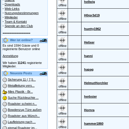
Galerie
hellwig
·
Downloads
offline
·
Web-Links
·
Nutzungsbestimmungen
H0rpr3d19
·
Mitglieder
offline
·
Team & Kontakt
·
Spende an den Club
huetty1962
offline
================
Wer ist online?
Helixer
Es sind 1594 Gäste und 0
offline
registrierte Benutzer online
Anmeldung
hanni
offline
Wir haben
11241
registrierte
Mitglieder.
hapag
offline
Neueste Posts
Sicherung 11 ( 7,5...
HelmutHorchler
Metallleitung vers...
offline
Alles Plastik - Br...
herbster
Suche Rückleuchte ...
offline
Roadster scheint n...
Bowdenzug Türe außen
Hornra
offline
Roadster aus Münch...
Laufleistung nach ...
hammer1860
offline
einmal Roadster im...