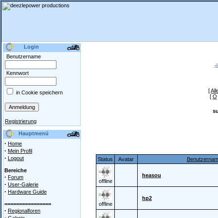
Login
Benutzername
Kennwort
[
All
in Cookie speichern
[
O
s
Registrierung
Hauptmenü
·
Home
·
Mein Profil
·
Logout
Status
Avatar
Benutzerna
Bereiche
heasou
·
Forum
offline
·
User-Galerie
·
Hardware Guide
hp2
================
offline
·
Regionalforen
·