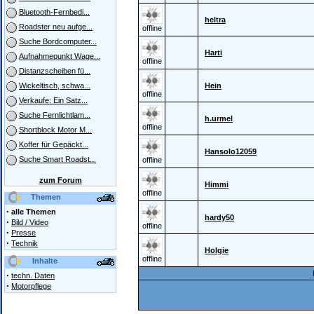
Bluetooth-Fernbedi...
heltra
Roadster neu aufge...
offline
Suche Bordcomputer...
Harti
Aufnahmepunkt Wage...
offline
Distanzscheiben fü...
Hein
Wickeltisch, schwa...
offline
Verkaufe: Ein Satz...
Suche Fernlichtlam...
h.urmel
offline
Shortblock Motor M...
Koffer für Gepäckt...
Hansolo12059
Suche Smart Roadst...
offline
zum Forum
Himmi
offline
Themen
·
alle Themen
hardy50
·
Bild / Video
offline
·
Presse
·
Technik
Holgie
offline
Inhalte
·
techn. Daten
·
Motorpflege