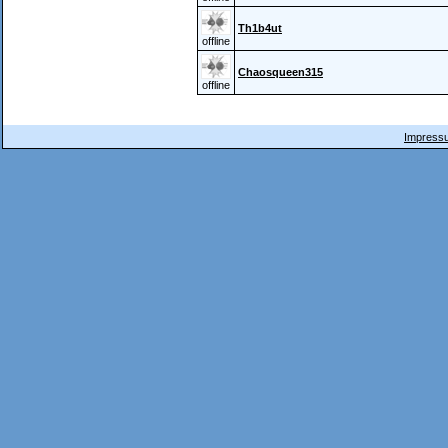
Th1b4ut
offline
Chaosqueen315
offline
Impressu