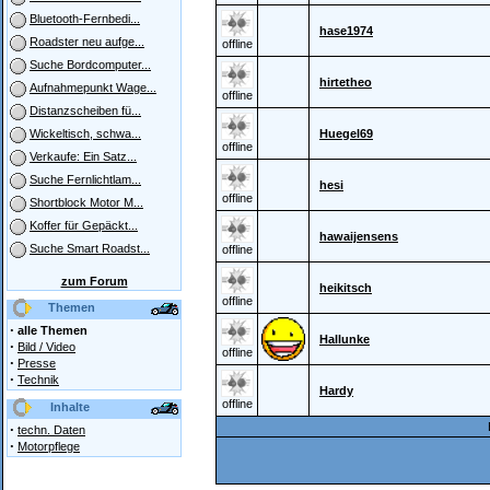
Bluetooth-Fernbedi...
hase1974
Roadster neu aufge...
offline
Suche Bordcomputer...
hirtetheo
Aufnahmepunkt Wage...
offline
Distanzscheiben fü...
Huegel69
Wickeltisch, schwa...
offline
Verkaufe: Ein Satz...
Suche Fernlichtlam...
hesi
offline
Shortblock Motor M...
Koffer für Gepäckt...
hawaijensens
Suche Smart Roadst...
offline
zum Forum
heikitsch
offline
Themen
·
alle Themen
Hallunke
·
Bild / Video
offline
·
Presse
·
Technik
Hardy
offline
Inhalte
·
techn. Daten
·
Motorpflege