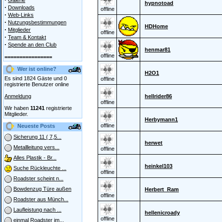
Galerie
hypnotoad
·
Downloads
offline
·
Web-Links
·
Nutzungsbestimmungen
HDHome
·
Mitglieder
offline
·
Team & Kontakt
·
Spende an den Club
henmar81
offline
================
Wer ist online?
H2O1
Es sind 1824 Gäste und 0
offline
registrierte Benutzer online
Anmeldung
hellrider86
offline
Wir haben
11241
registrierte
Mitglieder.
Herbymann1
offline
Neueste Posts
Sicherung 11 ( 7,5...
herwet
Metallleitung vers...
offline
Alles Plastik - Br...
heinkel103
Suche Rückleuchte ...
offline
Roadster scheint n...
Bowdenzug Türe außen
Herbert_Ram
offline
Roadster aus Münch...
Laufleistung nach ...
hellenicroady
offline
einmal Roadster im...