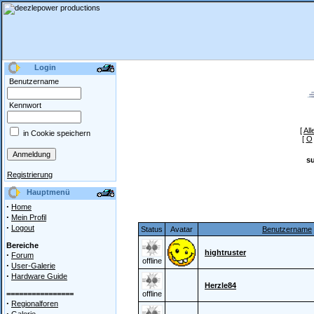
Login
Benutzername
Kennwort
[
All
in Cookie speichern
[
O
s
Registrierung
Hauptmenü
·
Home
·
Mein Profil
·
Logout
Status
Avatar
Benutzername
Bereiche
hightruster
·
Forum
offline
·
User-Galerie
·
Hardware Guide
Herzle84
================
offline
·
Regionalforen
·