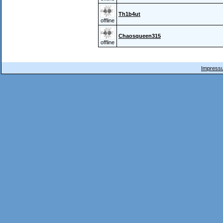
Th1b4ut
offline
Chaosqueen315
offline
Impressu