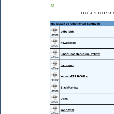
[
1
|
2
|
3
|
4
|
5
|
6
|
7
|
8
|
die letzten 10 registrierten Benutzer:
pdbsfphh
offline
new88ccoo
offline
SmartRoadsterCoupe_yellow
offline
fliegerwei
offline
YamahaFZR10002La
offline
BlackMamba
offline
Dons
offline
JohnnyR1
offline