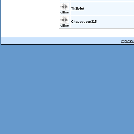
Th1b4ut
offline
Chaosqueen315
offline
Impressu