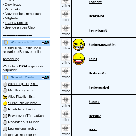
Galerie
hschrist
·
Downloads
offline
·
Web-Links
·
Nutzungsbestimmungen
HenryMor
·
Mitglieder
offline
·
Team & Kontakt
·
Spende an den Club
henryburn5
offline
================
Wer ist online?
herbertausachim
Es sind 1696 Gäste und 0
offline
registrierte Benutzer online
Anmeldung
heinz
offline
Wir haben
11241
registrierte
Mitglieder.
Herbert-Ver
offline
Neueste Posts
Sicherung 11 ( 7,5...
herbertgabel
Metallleitung vers...
offline
Alles Plastik - Br...
harenz
Suche Rückleuchte ...
offline
Roadster scheint n...
Bowdenzug Türe außen
Herstue
offline
Roadster aus Münch...
Laufleistung nach ...
Hilde
offline
einmal Roadster im...