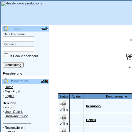
Login
Benutzername
Kennwort
[
All
in Cookie speichern
[
O
s
Registrierung
Hauptmenü
·
Home
·
Mein Profil
·
Logout
Status
Avatar
Benutzername
Bereiche
hennioso
·
Forum
offline
·
User-Galerie
·
Hardware Guide
Henrik
================
offline
·
Regionalforen
·