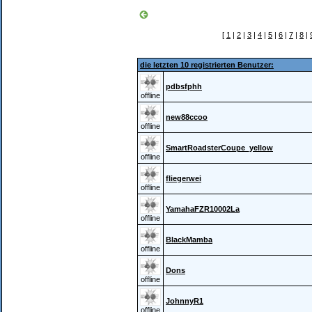
[
1
|
2
|
3
|
4
|
5
|
6
|
7
|
8
|
die letzten 10 registrierten Benutzer:
pdbsfphh
offline
new88ccoo
offline
SmartRoadsterCoupe_yellow
offline
fliegerwei
offline
YamahaFZR10002La
offline
BlackMamba
offline
Dons
offline
JohnnyR1
offline