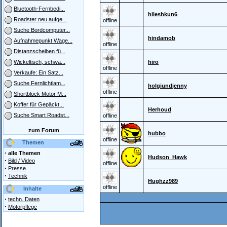
Bluetooth-Fernbedi...
hileshkun6
Roadster neu aufge...
offline
Suche Bordcomputer...
hindamob
Aufnahmepunkt Wage...
offline
Distanzscheiben fü...
hiro
Wickeltisch, schwa...
offline
Verkaufe: Ein Satz...
Suche Fernlichtlam...
holgiundjenny
offline
Shortblock Motor M...
Koffer für Gepäckt...
Herhoud
Suche Smart Roadst...
offline
zum Forum
hubbo
offline
Themen
·
alle Themen
Hudson_Hawk
·
Bild / Video
offline
·
Presse
·
Technik
Hughzz989
offline
Inhalte
·
techn. Daten
·
Motorpflege