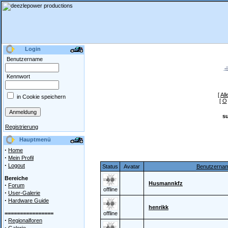
Login
Benutzername
Kennwort
[
All
in Cookie speichern
[
O
s
Registrierung
Hauptmenü
·
Home
·
Mein Profil
·
Logout
Status
Avatar
Benutzerna
Bereiche
Husmannkfz
·
Forum
offline
·
User-Galerie
·
Hardware Guide
henrikk
================
offline
·
Regionalforen
·