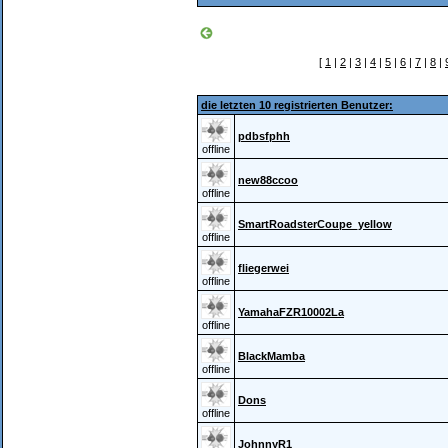
[
1
|
2
|
3
|
4
|
5
|
6
|
7
|
8
|
die letzten 10 registrierten Benutzer:
pdbsfphh
offline
new88ccoo
offline
SmartRoadsterCoupe_yellow
offline
fliegerwei
offline
YamahaFZR10002La
offline
BlackMamba
offline
Dons
offline
JohnnyR1