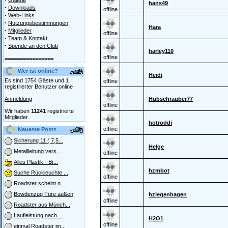
Galerie
hans49
·
Downloads
offline
·
Web-Links
·
Nutzungsbestimmungen
Hara
·
Mitglieder
offline
·
Team & Kontakt
·
Spende an den Club
harley110
offline
================
Wer ist online?
Heidi
Es sind 1754 Gäste und 1
offline
registrierter Benutzer online
Anmeldung
Hubschrauber77
offline
Wir haben
11241
registrierte
Mitglieder.
hotroddi
offline
Neueste Posts
Sicherung 11 ( 7,5...
Helge
Metallleitung vers...
offline
Alles Plastik - Br...
hzmbot
Suche Rückleuchte ...
offline
Roadster scheint n...
Bowdenzug Türe außen
hziegenhagen
offline
Roadster aus Münch...
Laufleistung nach ...
H2O1
offline
einmal Roadster im...