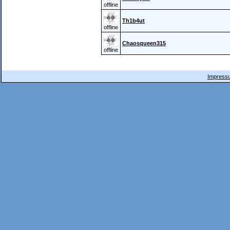
offline
Th1b4ut
offline
Chaosqueen315
offline
Impressu