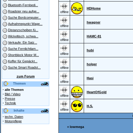
Bluetooth-Fernbedi...
HDHome
Roadster neu aufge...
offline
Suche Bordcomputer...
hwagner
Aufnahmepunkt Wage...
offline
Distanzscheiben fü...
HAMC-81
Wickeltisch, schwa...
offline
Verkaufe: Ein Satz...
Suche Fernlichtlam...
hubi
offline
Shortblock Motor M...
Koffer für Gepäckt...
holger
Suche Smart Roadst...
offline
zum Forum
Hasi
offline
Themen
·
alle Themen
HeartOfGold
·
Bild / Video
offline
·
Presse
·
Technik
H.S.
offline
Inhalte
·
techn. Daten
·
Motorpflege
+ lowmega