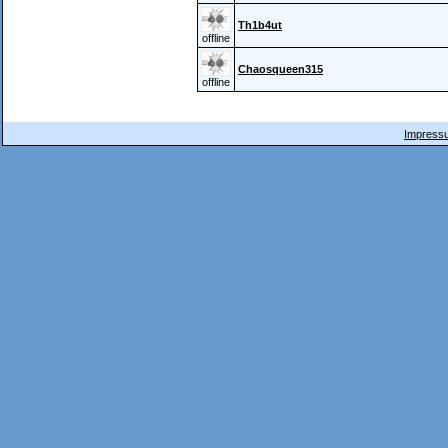
Th1b4ut
offline
Chaosqueen315
offline
Impressu