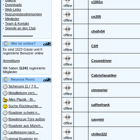
Galerie
c1001n
·
Downloads
offline
·
Web-Links
·
Nutzungsbestimmungen
cn205
·
Mitglieder
offline
·
Team & Kontakt
·
Spende an den Club
chelly54
offline
================
Wer ist online?
Cliff
Es sind 1523 Gäste und 0
offline
registrierte Benutzer online
Anmeldung
Coupedriver
offline
Wir haben
11241
registrierte
Mitglieder.
Cabriofanatiker
offline
Neueste Posts
Sicherung 11 ( 7,5...
cimmerier
Metallleitung vers...
offline
Alles Plastik - Br...
caffeefrank
Suche Rückleuchte ...
offline
Roadster scheint n...
Bowdenzug Türe außen
casymir
offline
Roadster aus Münch...
Laufleistung nach ...
chiller222
offline
einmal Roadster im...