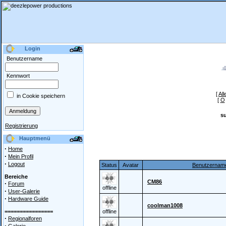
Login
Benutzername
Kennwort
[
All
in Cookie speichern
[
O
s
Registrierung
Hauptmenü
·
Home
·
Mein Profil
·
Logout
Status
Avatar
Benutzernam
Bereiche
CM86
·
Forum
offline
·
User-Galerie
·
Hardware Guide
coolman1008
================
offline
·
Regionalforen
·