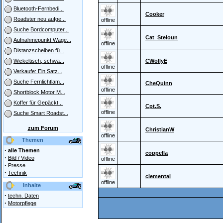
Bluetooth-Fernbedi...
Cooker
Roadster neu aufge...
offline
Suche Bordcomputer...
Cat_Steloun
Aufnahmepunkt Wage...
offline
Distanzscheiben fü...
CWollyE
Wickeltisch, schwa...
offline
Verkaufe: Ein Satz...
Suche Fernlichtlam...
CheQuinn
offline
Shortblock Motor M...
Koffer für Gepäckt...
Cpt.S.
offline
Suche Smart Roadst...
zum Forum
ChristianW
offline
Themen
·
alle Themen
coppella
·
Bild / Video
offline
·
Presse
·
Technik
clemental
offline
Inhalte
·
techn. Daten
·
Motorpflege