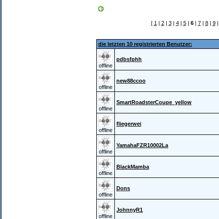
[
1
|
2
|
3
|
4
|
5
|
6
|
7
|
8
|
9
die letzten 10 registrierten Benutzer:
pdbsfphh
offline
new88ccoo
offline
SmartRoadsterCoupe_yellow
offline
fliegerwei
offline
YamahaFZR10002La
offline
BlackMamba
offline
Dons
offline
JohnnyR1
offline